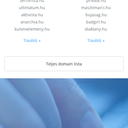
terrorista.hu
private.hu
ultimatum.hu
masztimarci.hu
aktivista.hu
bujasag.hu
anarchia.hu
badgirl.hu
kulonvelemeny.hu
diaklany.hu
Tovább »
Tovább »
Teljes domain lista