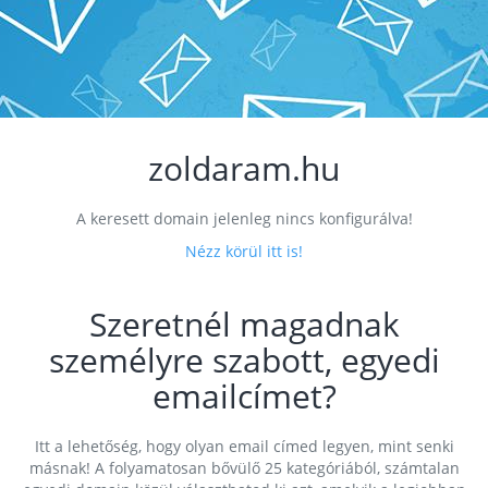
zoldaram.hu
A keresett domain jelenleg nincs konfigurálva!
Nézz körül itt is!
Szeretnél magadnak
személyre szabott, egyedi
emailcímet?
Itt a lehetőség, hogy olyan email címed legyen, mint senki
másnak! A folyamatosan bővülő 25 kategóriából, számtalan