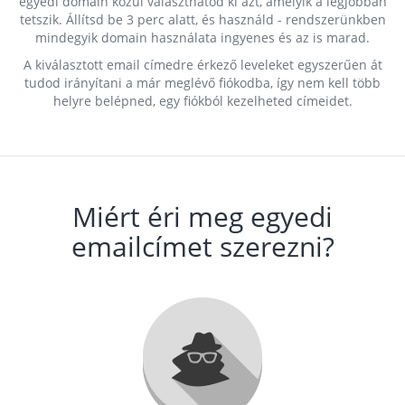
egyedi domain közül választhatod ki azt, amelyik a legjobban
tetszik. Állítsd be 3 perc alatt, és használd - rendszerünkben
mindegyik domain használata ingyenes és az is marad.
A kiválasztott email címedre érkező leveleket egyszerűen át
tudod irányítani a már meglévő fiókodba, így nem kell több
helyre belépned, egy fiókból kezelheted címeidet.
Miért éri meg egyedi
emailcímet szerezni?