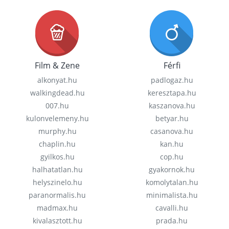
Film & Zene
Férfi
alkonyat.hu
padlogaz.hu
walkingdead.hu
keresztapa.hu
007.hu
kaszanova.hu
kulonvelemeny.hu
betyar.hu
murphy.hu
casanova.hu
chaplin.hu
kan.hu
gyilkos.hu
cop.hu
halhatatlan.hu
gyakornok.hu
helyszinelo.hu
komolytalan.hu
paranormalis.hu
minimalista.hu
madmax.hu
cavalli.hu
kivalasztott.hu
prada.hu