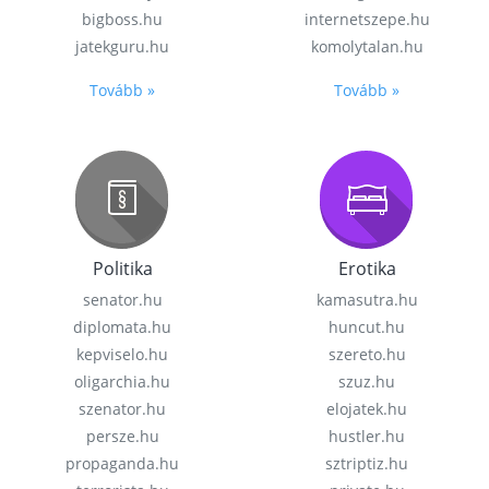
bigboss.hu
internetszepe.hu
jatekguru.hu
komolytalan.hu
Tovább »
Tovább »
Politika
Erotika
senator.hu
kamasutra.hu
diplomata.hu
huncut.hu
kepviselo.hu
szereto.hu
oligarchia.hu
szuz.hu
szenator.hu
elojatek.hu
persze.hu
hustler.hu
propaganda.hu
sztriptiz.hu