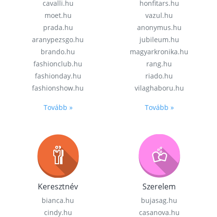
cavalli.hu
honfitars.hu
moet.hu
vazul.hu
prada.hu
anonymus.hu
aranypezsgo.hu
jubileum.hu
brando.hu
magyarkronika.hu
fashionclub.hu
rang.hu
fashionday.hu
riado.hu
fashionshow.hu
vilaghaboru.hu
Tovább »
Tovább »
Keresztnév
Szerelem
bianca.hu
bujasag.hu
cindy.hu
casanova.hu