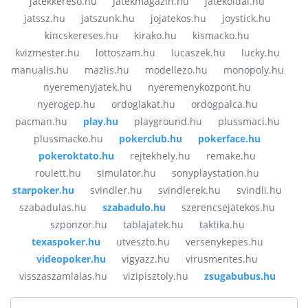
jatekkereso.hu
jatekmagazin.hu
jatekoldal.hu
jatssz.hu
jatszunk.hu
jojatekos.hu
joystick.hu
kincskereses.hu
kirako.hu
kismacko.hu
kvizmester.hu
lottoszam.hu
lucaszek.hu
lucky.hu
manualis.hu
mazlis.hu
modellezo.hu
monopoly.hu
nyeremenyjatek.hu
nyeremenykozpont.hu
nyerogep.hu
ordoglakat.hu
ordogpalca.hu
pacman.hu
play.hu
playground.hu
plussmaci.hu
plussmacko.hu
pokerclub.hu
pokerface.hu
pokeroktato.hu
rejtekhely.hu
remake.hu
roulett.hu
simulator.hu
sonyplaystation.hu
starpoker.hu
svindler.hu
svindlerek.hu
svindli.hu
szabadulas.hu
szabadulo.hu
szerencsejatekos.hu
szponzor.hu
tablajatek.hu
taktika.hu
texaspoker.hu
utveszto.hu
versenykepes.hu
videopoker.hu
vigyazz.hu
virusmentes.hu
visszaszamlalas.hu
vizipisztoly.hu
zsugabubus.hu