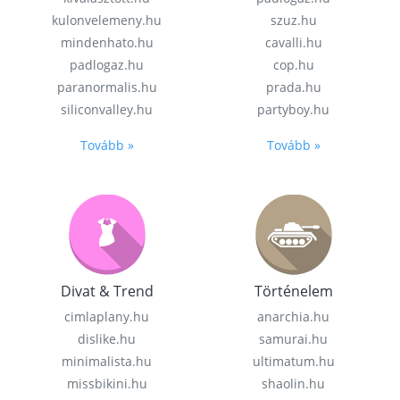
kulonvelemeny.hu
szuz.hu
mindenhato.hu
cavalli.hu
padlogaz.hu
cop.hu
paranormalis.hu
prada.hu
siliconvalley.hu
partyboy.hu
Tovább »
Tovább »
Divat & Trend
Történelem
cimlaplany.hu
anarchia.hu
dislike.hu
samurai.hu
minimalista.hu
ultimatum.hu
missbikini.hu
shaolin.hu