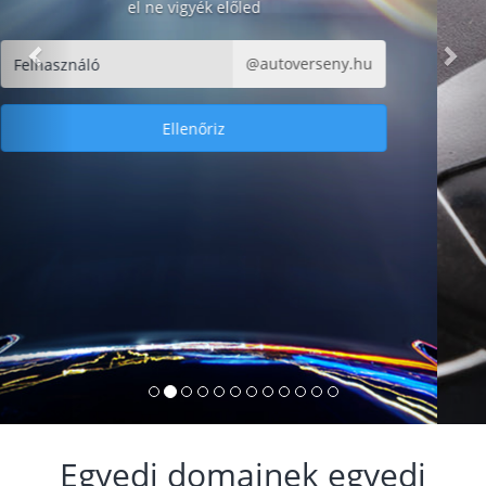
el ne vigyék előled
@play.hu
Ellenőriz
Egyedi domainek egyedi