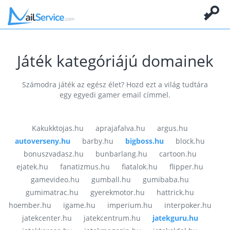
Játék kategóriájú domainek
Számodra játék az egész élet? Hozd ezt a világ tudtára
egy egyedi gamer email címmel.
Kakukktojas.hu
aprajafalva.hu
argus.hu
autoverseny.hu
barby.hu
bigboss.hu
block.hu
bonuszvadasz.hu
bunbarlang.hu
cartoon.hu
ejatek.hu
fanatizmus.hu
fiatalok.hu
flipper.hu
gamevideo.hu
gumball.hu
gumibaba.hu
gumimatrac.hu
gyerekmotor.hu
hattrick.hu
hoember.hu
igame.hu
imperium.hu
interpoker.hu
jatekcenter.hu
jatekcentrum.hu
jatekguru.hu