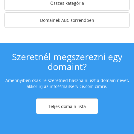
Összes kategória
Domainek ABC sorrendben
Szeretnél megszerezni egy
domaint?
Amennyiben csak Te szeretnéd használni ezt a domain nevet,
akkor írj az
info@mailservice.com
címre.
Teljes domain lista