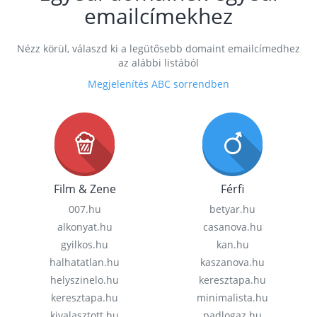
emailcímekhez
Nézz körül, válaszd ki a legütősebb domaint emailcímedhez
az alábbi listából
Megjelenítés ABC sorrendben
Film & Zene
Férfi
007.hu
betyar.hu
alkonyat.hu
casanova.hu
gyilkos.hu
kan.hu
halhatatlan.hu
kaszanova.hu
helyszinelo.hu
keresztapa.hu
keresztapa.hu
minimalista.hu
kivalasztott.hu
padlogaz.hu