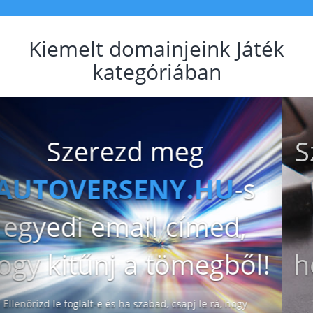
Kiemelt domainjeink Játék
kategóriában
Previous
Nex
Szerezd meg
PLAY.HU
-
s
egyedi email címed,
hogy kitűnj a tömegből!
Ellenőrizd le foglalt-e és ha szabad, csapj le rá, hogy