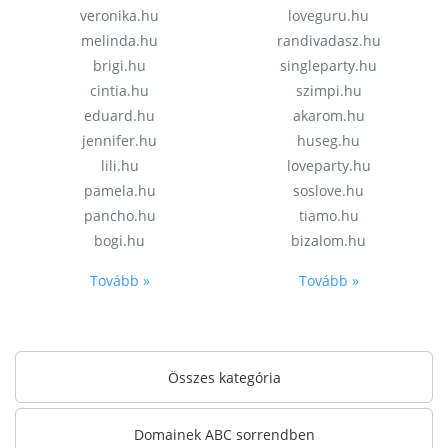
veronika.hu
loveguru.hu
melinda.hu
randivadasz.hu
brigi.hu
singleparty.hu
cintia.hu
szimpi.hu
eduard.hu
akarom.hu
jennifer.hu
huseg.hu
lili.hu
loveparty.hu
pamela.hu
soslove.hu
pancho.hu
tiamo.hu
bogi.hu
bizalom.hu
Tovább »
Tovább »
Összes kategória
Domainek ABC sorrendben