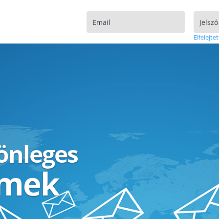
Elfelejtet
lönleges
ímek