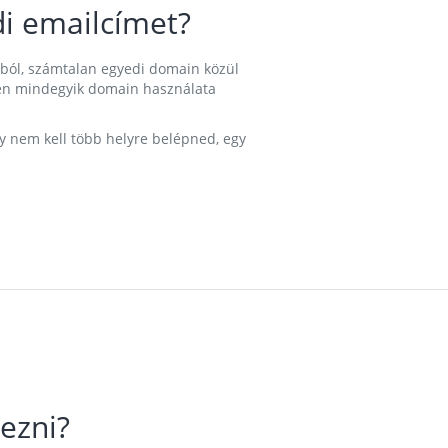
i emailcímet?
ából, számtalan egyedi domain közül
nkben mindegyik domain használata
gy nem kell több helyre belépned, egy
ezni?