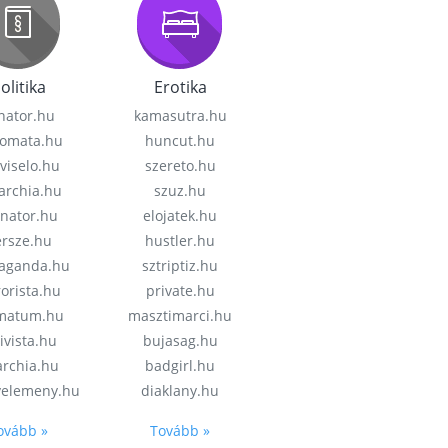
olitika
Erotika
nator.hu
kamasutra.hu
lomata.hu
huncut.hu
viselo.hu
szereto.hu
garchia.hu
szuz.hu
enator.hu
elojatek.hu
rsze.hu
hustler.hu
aganda.hu
sztriptiz.hu
rorista.hu
private.hu
imatum.hu
masztimarci.hu
ivista.hu
bujasag.hu
archia.hu
badgirl.hu
velemeny.hu
diaklany.hu
ovább »
Tovább »