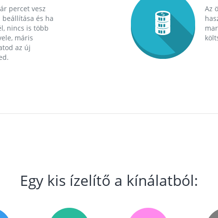
ár percet vesz
Az 
 beállítása és ha
hasz
l, nincs is több
mara
ele, máris
költ
tod az új
ed.
Egy kis ízelítő a kínálatból: