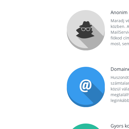
Anonim
Maradj vé
közben. A
MailServi
fiókod cí
most, se
Domain
Huszonöt
számtala
közül vál
megtalál
leginkább
Gyors ko