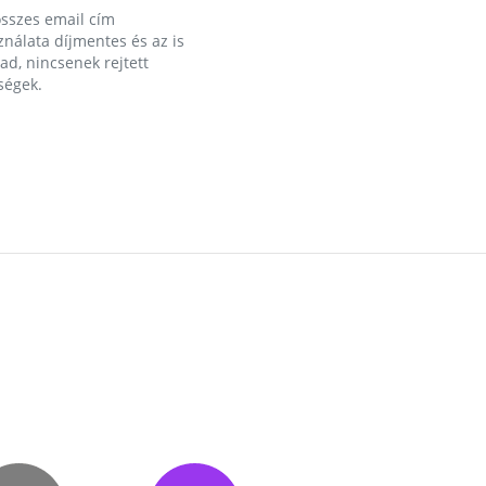
összes email cím
nálata díjmentes és az is
d, nincsenek rejtett
ségek.