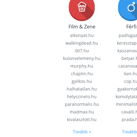
Film & Zene
Férfi
alkonyat.hu
padloga
walkingdead.hu
keresztap
007.hu
kaszanov
kulonvelemeny.hu
betyar.
murphy.hu
casanov
chaplin.hu
kan.h
gyilkos.hu
cop.h
halhatatlan.hu
gyakorno
helyszinelo.hu
komolytal
paranormalis.hu
minimalis
madmax.hu
cavalli
kivalasztott.hu
prada.
Tovább »
Tovább