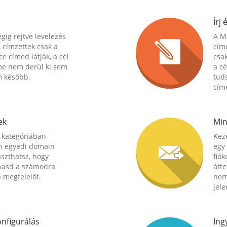
Írj 
gig rejtve levelezés
A Ma
 címzettek csak a
cím
ce címed látják, a cél
csak
me nem derül ki sem
a cé
m később.
tuds
címe
ek
Min
 kategóriában
Kez
n egyedi domain
egy 
aszthatsz, hogy
fió
hasd a számodra
átt
 megfelelőt.
nem
jele
nfigurálás
Ing