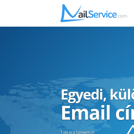
Egyedi, kü
Email c
Tűnj ki a tömegből!