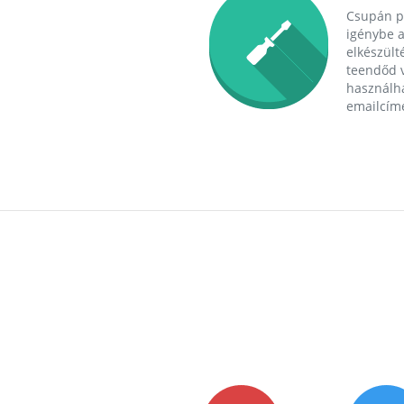
Csupán p
igénybe a
elkészülté
teendőd v
használha
emailcím