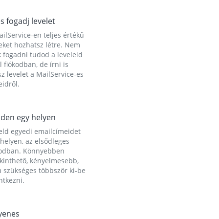
és fogadj levelet
ilService-en teljes értékű
eket hozhatsz létre. Nem
 fogadni tudod a leveleid
l fiókodban, de írni is
z levelet a MailService-es
idről.
den egy helyen
eld egyedi emailcímeidet
helyen, az elsődleges
kodban. Könnyebben
ekinthető, kényelmesebb,
 szükséges többször ki-be
ntkezni.
yenes