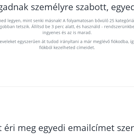
gadnak személyre szabott, egyed
címed legyen, mint senki másnak! A folyamatosan bővülő 25 kategóri
egjobban tetszik. Állítsd be 3 perc alatt, és használd - rendszerü
ingyenes és az is marad.
leveleket egyszerűen át tudod irányítani a már meglévő fiókodba, í
fiókból kezelheted címeidet.
t éri meg egyedi emailcímet szer