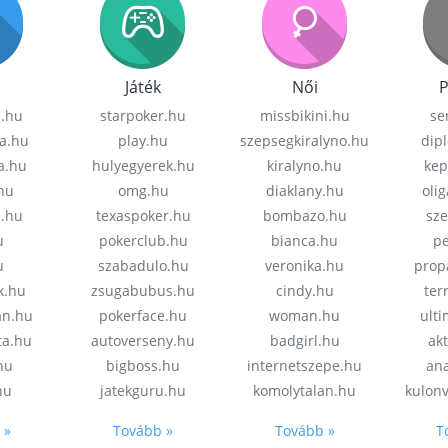
Játék
Női
P
z.hu
starpoker.hu
missbikini.hu
se
a.hu
play.hu
szepsegkiralyno.hu
dip
a.hu
hulyegyerek.hu
kiralyno.hu
kep
hu
omg.hu
diaklany.hu
oli
a.hu
texaspoker.hu
bombazo.hu
sz
u
pokerclub.hu
bianca.hu
pe
u
szabadulo.hu
veronika.hu
prop
k.hu
zsugabubus.hu
cindy.hu
ter
an.hu
pokerface.hu
woman.hu
ult
ta.hu
autoverseny.hu
badgirl.hu
akt
.hu
bigboss.hu
internetszepe.hu
an
hu
jatekguru.hu
komolytalan.hu
kulon
 »
Tovább »
Tovább »
T