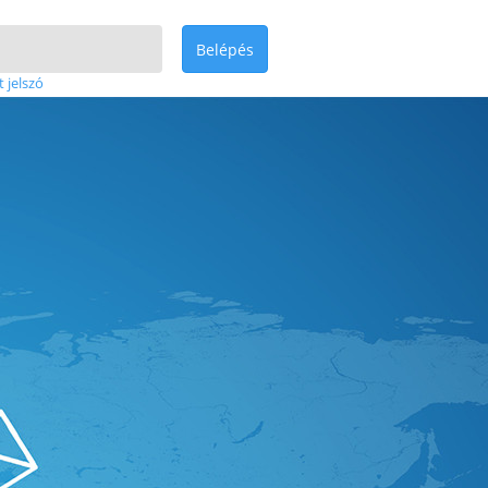
Belépés
t jelszó