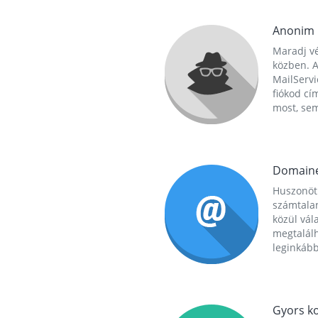
Anonim
Maradj vé
közben. A
MailServi
fiókod cí
most, se
Domain
Huszonöt
számtala
közül vál
megtalál
leginkább
Gyors ko