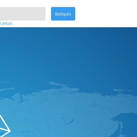
Belépés
t jelszó