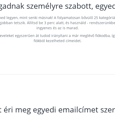
gadnak személyre szabott, egyed
címed legyen, mint senki másnak! A folyamatosan bővülő 25 kategóri
egjobban tetszik. Állítsd be 3 perc alatt, és használd - rendszerü
ingyenes és az is marad.
leveleket egyszerűen át tudod irányítani a már meglévő fiókodba, í
fiókból kezelheted címeidet.
t éri meg egyedi emailcímet szer