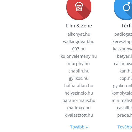
Film & Zene
Férfi
alkonyat.hu
padloga
walkingdead.hu
keresztap
007.hu
kaszanov
kulonvelemeny.hu
betyar.
murphy.hu
casanov
chaplin.hu
kan.h
gyilkos.hu
cop.h
halhatatlan.hu
gyakorno
helyszinelo.hu
komolytal
paranormalis.hu
minimalis
madmax.hu
cavalli
kivalasztott.hu
prada.
Tovább »
Tovább