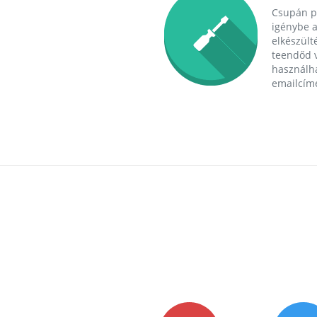
Csupán p
igénybe a
elkészülté
teendőd v
használha
emailcím