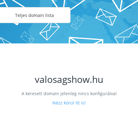
Teljes domain lista
valosagshow.hu
A keresett domain jelenleg nincs konfigurálva!
Nézz körül itt is!