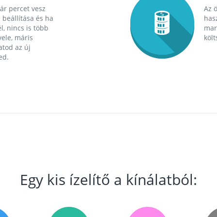
ár percet vesz
Az 
 beállítása és ha
hasz
l, nincs is több
mara
ele, máris
költ
tod az új
ed.
Egy kis ízelítő a kínálatból: