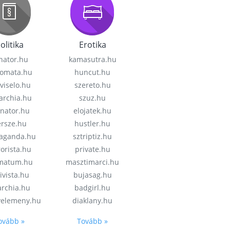
olitika
Erotika
nator.hu
kamasutra.hu
lomata.hu
huncut.hu
viselo.hu
szereto.hu
garchia.hu
szuz.hu
enator.hu
elojatek.hu
rsze.hu
hustler.hu
aganda.hu
sztriptiz.hu
rorista.hu
private.hu
imatum.hu
masztimarci.hu
ivista.hu
bujasag.hu
archia.hu
badgirl.hu
velemeny.hu
diaklany.hu
ovább »
Tovább »