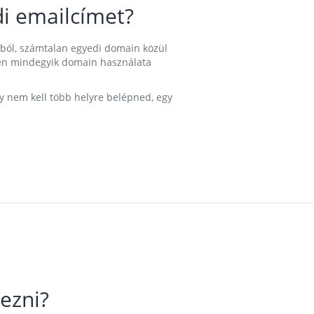
i emailcímet?
ából, számtalan egyedi domain közül
nkben mindegyik domain használata
gy nem kell több helyre belépned, egy
ezni?