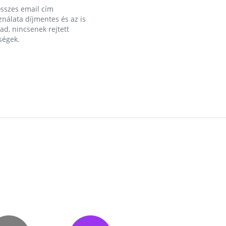
összes email cím
nálata díjmentes és az is
d, nincsenek rejtett
ségek.