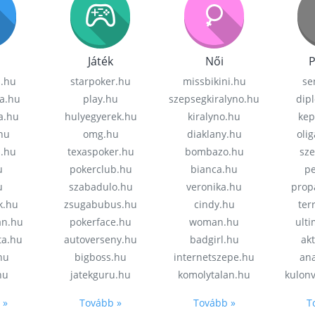
Játék
Női
P
z.hu
starpoker.hu
missbikini.hu
se
a.hu
play.hu
szepsegkiralyno.hu
dip
a.hu
hulyegyerek.hu
kiralyno.hu
kep
hu
omg.hu
diaklany.hu
oli
a.hu
texaspoker.hu
bombazo.hu
sz
u
pokerclub.hu
bianca.hu
pe
u
szabadulo.hu
veronika.hu
prop
k.hu
zsugabubus.hu
cindy.hu
ter
an.hu
pokerface.hu
woman.hu
ult
ta.hu
autoverseny.hu
badgirl.hu
akt
.hu
bigboss.hu
internetszepe.hu
an
hu
jatekguru.hu
komolytalan.hu
kulon
 »
Tovább »
Tovább »
T