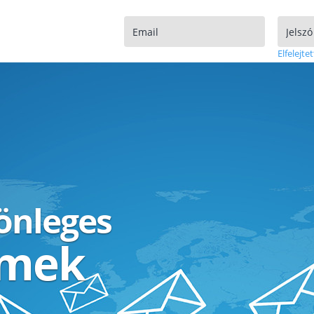
Elfelejtet
lönleges
ímek