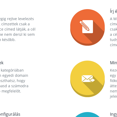
Írj 
gig rejtve levelezés
A Ma
 címzettek csak a
cím
ce címed látják, a cél
csak
me nem derül ki sem
a cé
m később.
tuds
címe
ek
Min
 kategóriában
Kez
n egyedi domain
egy 
aszthatsz, hogy
fió
hasd a számodra
átt
 megfelelőt.
nem
jele
nfigurálás
Ing