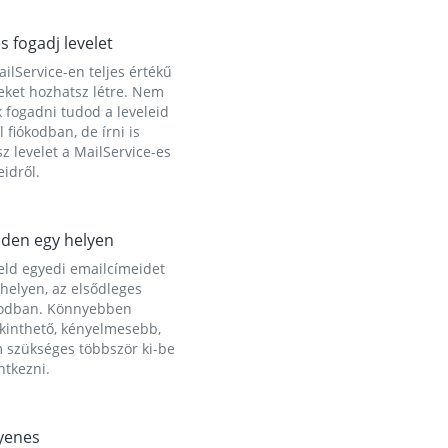
és fogadj levelet
ilService-en teljes értékű
eket hozhatsz létre. Nem
 fogadni tudod a leveleid
l fiókodban, de írni is
z levelet a MailService-es
idről.
den egy helyen
eld egyedi emailcímeidet
helyen, az elsődleges
kodban. Könnyebben
ekinthető, kényelmesebb,
 szükséges többször ki-be
ntkezni.
yenes