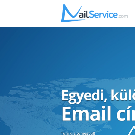
Egyedi, kü
Email c
Tűnj ki a tömegből!