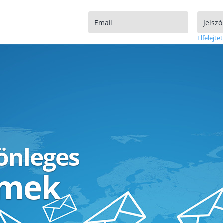
Elfelejtet
lönleges
ímek