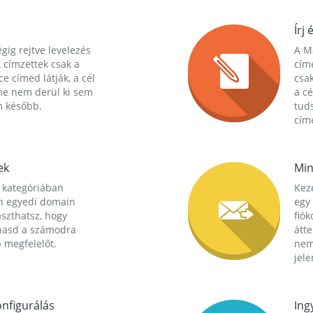
Írj 
gig rejtve levelezés
A Ma
 címzettek csak a
cím
ce címed látják, a cél
csak
me nem derül ki sem
a cé
m később.
tuds
címe
ek
Min
 kategóriában
Kez
n egyedi domain
egy 
aszthatsz, hogy
fió
hasd a számodra
átt
 megfelelőt.
nem
jele
nfigurálás
Ing