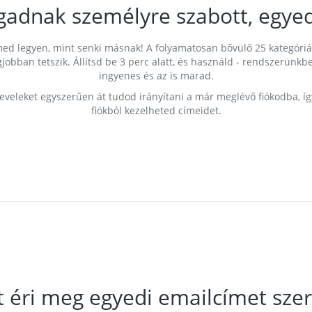
gadnak személyre szabott, egyed
címed legyen, mint senki másnak! A folyamatosan bővülő 25 kategóri
egjobban tetszik. Állítsd be 3 perc alatt, és használd - rendszerü
ingyenes és az is marad.
leveleket egyszerűen át tudod irányítani a már meglévő fiókodba, í
fiókból kezelheted címeidet.
t éri meg egyedi emailcímet szer