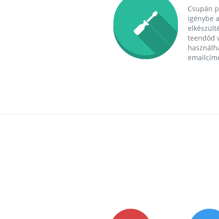
Csupán p
igénybe a
elkészülté
teendőd v
használha
emailcím