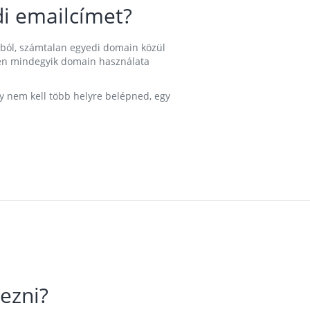
i emailcímet?
ából, számtalan egyedi domain közül
nkben mindegyik domain használata
gy nem kell több helyre belépned, egy
ezni?