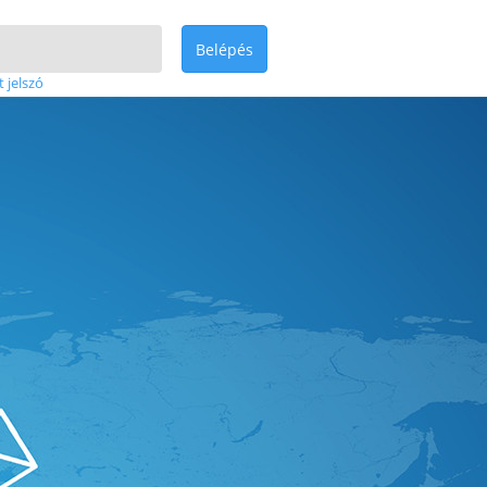
Belépés
t jelszó