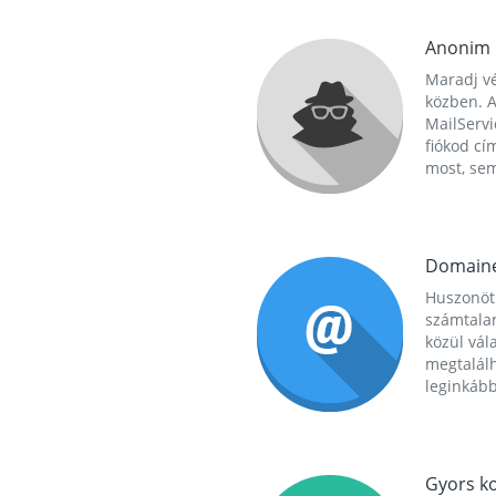
Anonim
Maradj vé
közben. A
MailServi
fiókod cí
most, se
Domain
Huszonöt
számtala
közül vál
megtalál
leginkább
Gyors ko