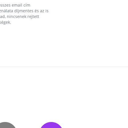
összes email cím
nálata díjmentes és az is
d, nincsenek rejtett
ségek.