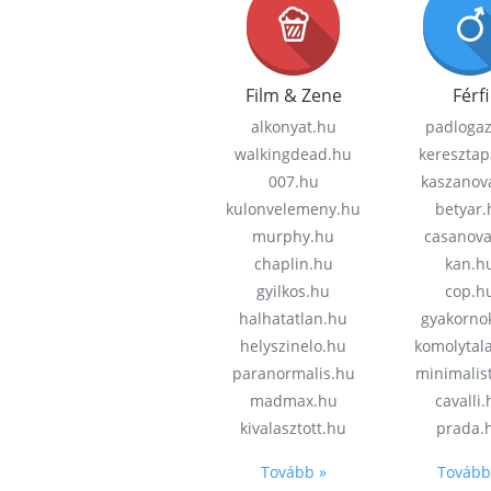
Film & Zene
Férfi
alkonyat.hu
padloga
walkingdead.hu
keresztap
007.hu
kaszanov
kulonvelemeny.hu
betyar.
murphy.hu
casanov
chaplin.hu
kan.h
gyilkos.hu
cop.h
halhatatlan.hu
gyakorno
helyszinelo.hu
komolytal
paranormalis.hu
minimalis
madmax.hu
cavalli
kivalasztott.hu
prada.
Tovább »
Tovább