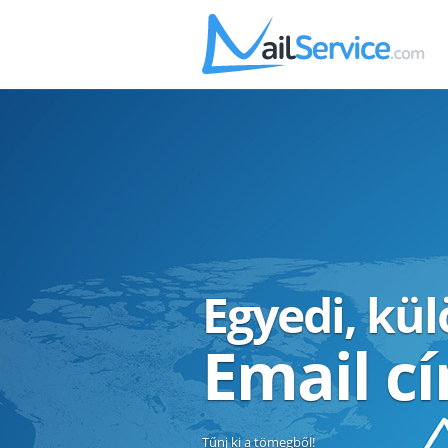
Egyedi, kü
Email c
Tűnj ki a tömegből!