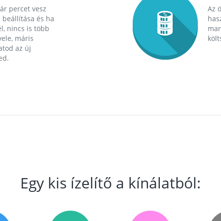
ár percet vesz
Az 
 beállítása és ha
hasz
l, nincs is több
mara
ele, máris
költ
tod az új
ed.
Egy kis ízelítő a kínálatból: