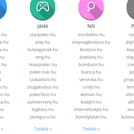
Játék
Női
P
z.hu
starpoker.hu
missbikini.hu
se
a.hu
play.hu
szepsegkiralyno.hu
dip
a.hu
hulyegyerek.hu
kiralyno.hu
kep
hu
omg.hu
diaklany.hu
oli
a.hu
texaspoker.hu
bombazo.hu
sz
u
pokerclub.hu
bianca.hu
pe
u
szabadulo.hu
veronika.hu
prop
k.hu
zsugabubus.hu
cindy.hu
ter
an.hu
pokerface.hu
woman.hu
ult
ta.hu
autoverseny.hu
badgirl.hu
akt
.hu
bigboss.hu
internetszepe.hu
an
hu
jatekguru.hu
komolytalan.hu
kulon
 »
Tovább »
Tovább »
T