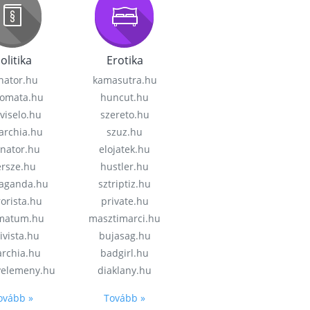
olitika
Erotika
nator.hu
kamasutra.hu
lomata.hu
huncut.hu
viselo.hu
szereto.hu
garchia.hu
szuz.hu
enator.hu
elojatek.hu
rsze.hu
hustler.hu
aganda.hu
sztriptiz.hu
rorista.hu
private.hu
imatum.hu
masztimarci.hu
ivista.hu
bujasag.hu
archia.hu
badgirl.hu
velemeny.hu
diaklany.hu
ovább »
Tovább »