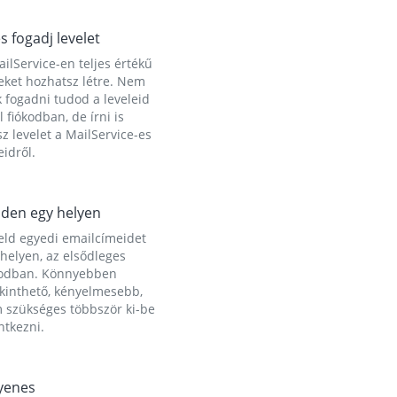
és fogadj levelet
ilService-en teljes értékű
eket hozhatsz létre. Nem
 fogadni tudod a leveleid
l fiókodban, de írni is
z levelet a MailService-es
idről.
den egy helyen
eld egyedi emailcímeidet
helyen, az elsődleges
kodban. Könnyebben
ekinthető, kényelmesebb,
 szükséges többször ki-be
ntkezni.
yenes