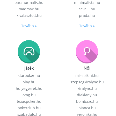
paranormalis.hu
minimalista.hu
madmax.hu
cavalli.hu
kivalasztott.hu
prada.hu
Tovább »
Tovább »
Játék
Női
starpoker.hu
missbikini.hu
play.hu
szepsegkiralyno.hu
hulyegyerek.hu
kiralyno.hu
omg.hu
diaklany.hu
texaspoker.hu
bombazo.hu
pokerclub.hu
bianca.hu
szabadulo.hu
veronika.hu