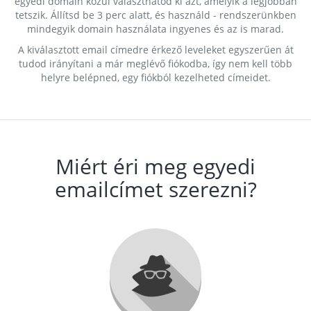
egyedi domain közül választhatod ki azt, amelyik a legjobban
tetszik. Állítsd be 3 perc alatt, és használd - rendszerünkben
mindegyik domain használata ingyenes és az is marad.
A kiválasztott email címedre érkező leveleket egyszerűen át
tudod irányítani a már meglévő fiókodba, így nem kell több
helyre belépned, egy fiókból kezelheted címeidet.
Miért éri meg egyedi
emailcímet szerezni?