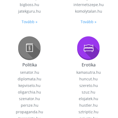
bigboss.hu
internetszepe.hu
jatekguru.hu
komolytalan.hu
Tovább »
Tovább »
Politika
Erotika
senator.hu
kamasutra.hu
diplomata.hu
huncut.hu
kepviselo.hu
szereto.hu
oligarchia.hu
szuz.hu
szenator.hu
elojatek.hu
persze.hu
hustler.hu
propaganda.hu
sztriptiz.hu