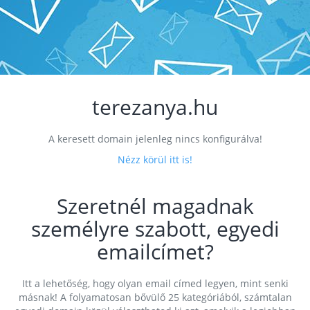
terezanya.hu
A keresett domain jelenleg nincs konfigurálva!
Nézz körül itt is!
Szeretnél magadnak
személyre szabott, egyedi
emailcímet?
Itt a lehetőség, hogy olyan email címed legyen, mint senki
másnak! A folyamatosan bővülő 25 kategóriából, számtalan