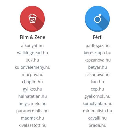
Film & Zene
Férfi
alkonyat.hu
padlogaz.hu
walkingdead.hu
keresztapa.hu
007.hu
kaszanova.hu
kulonvelemeny.hu
betyar.hu
murphy.hu
casanova.hu
chaplin.hu
kan.hu
gyilkos.hu
cop.hu
halhatatlan.hu
gyakornok.hu
helyszinelo.hu
komolytalan.hu
paranormalis.hu
minimalista.hu
madmax.hu
cavalli.hu
kivalasztott.hu
prada.hu