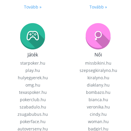
Tovább »
Tovább »
Játék
Női
starpoker.hu
missbikini.hu
play.hu
szepsegkiralyno.hu
hulyegyerek.hu
kiralyno.hu
omg.hu
diaklany.hu
texaspoker.hu
bombazo.hu
pokerclub.hu
bianca.hu
szabadulo.hu
veronika.hu
zsugabubus.hu
cindy.hu
pokerface.hu
woman.hu
autoverseny.hu
badgirl.hu