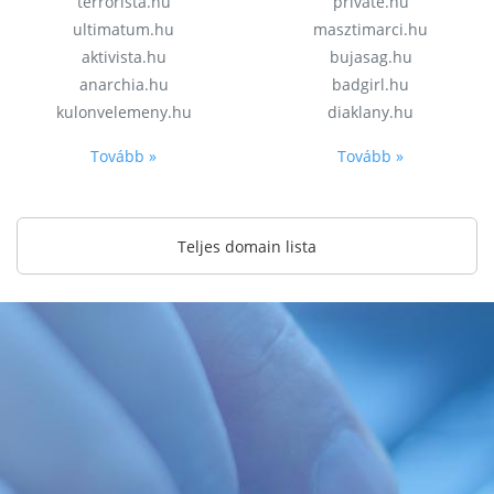
terrorista.hu
private.hu
ultimatum.hu
masztimarci.hu
aktivista.hu
bujasag.hu
anarchia.hu
badgirl.hu
kulonvelemeny.hu
diaklany.hu
Tovább »
Tovább »
Teljes domain lista