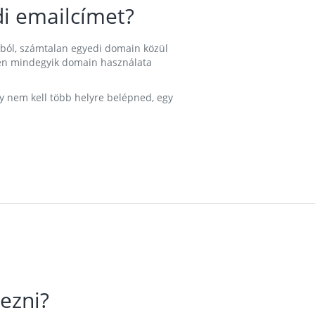
i emailcímet?
ából, számtalan egyedi domain közül
nkben mindegyik domain használata
gy nem kell több helyre belépned, egy
ezni?