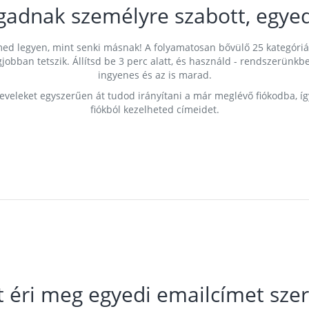
gadnak személyre szabott, egyed
címed legyen, mint senki másnak! A folyamatosan bővülő 25 kategóri
egjobban tetszik. Állítsd be 3 perc alatt, és használd - rendszerü
ingyenes és az is marad.
leveleket egyszerűen át tudod irányítani a már meglévő fiókodba, í
fiókból kezelheted címeidet.
t éri meg egyedi emailcímet szer