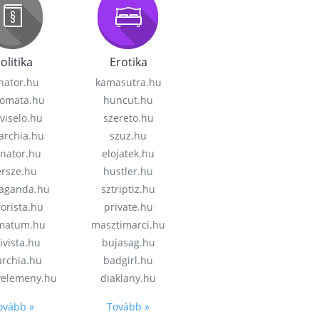
olitika
Erotika
nator.hu
kamasutra.hu
lomata.hu
huncut.hu
viselo.hu
szereto.hu
garchia.hu
szuz.hu
enator.hu
elojatek.hu
rsze.hu
hustler.hu
aganda.hu
sztriptiz.hu
rorista.hu
private.hu
imatum.hu
masztimarci.hu
ivista.hu
bujasag.hu
archia.hu
badgirl.hu
velemeny.hu
diaklany.hu
ovább »
Tovább »