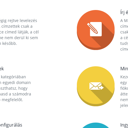
Írj 
gig rejtve levelezés
A Ma
 címzettek csak a
cím
ce címed látják, a cél
csak
me nem derül ki sem
a cé
m később.
tuds
címe
ek
Min
 kategóriában
Kez
n egyedi domain
egy 
aszthatsz, hogy
fió
hasd a számodra
átt
 megfelelőt.
nem
jele
nfigurálás
Ing