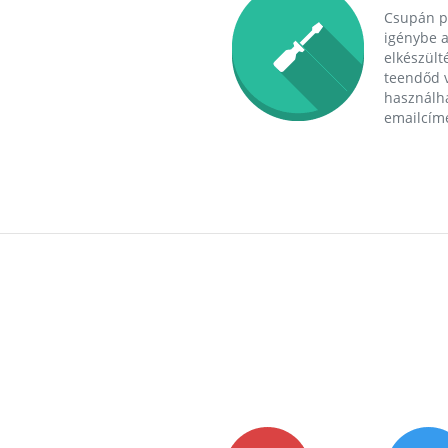
Csupán p
igénybe a
elkészülté
teendőd v
használha
emailcím