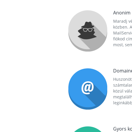
Anonim
Maradj vé
közben. A
MailServi
fiókod cí
most, se
Domain
Huszonöt
számtala
közül vál
megtalál
leginkább
Gyors ko