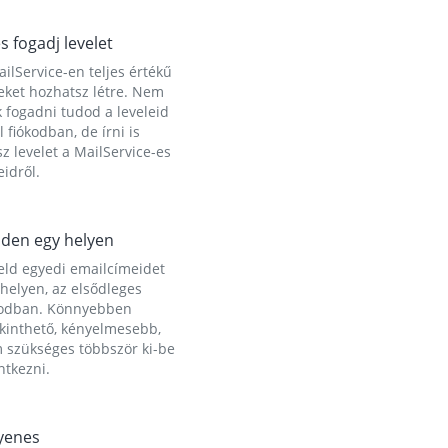
és fogadj levelet
ilService-en teljes értékű
eket hozhatsz létre. Nem
 fogadni tudod a leveleid
l fiókodban, de írni is
z levelet a MailService-es
idről.
den egy helyen
eld egyedi emailcímeidet
helyen, az elsődleges
kodban. Könnyebben
ekinthető, kényelmesebb,
 szükséges többször ki-be
ntkezni.
yenes