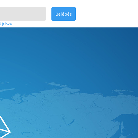
Belépés
t jelszó