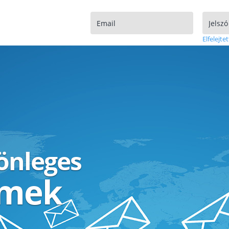
Elfelejtet
lönleges
ímek