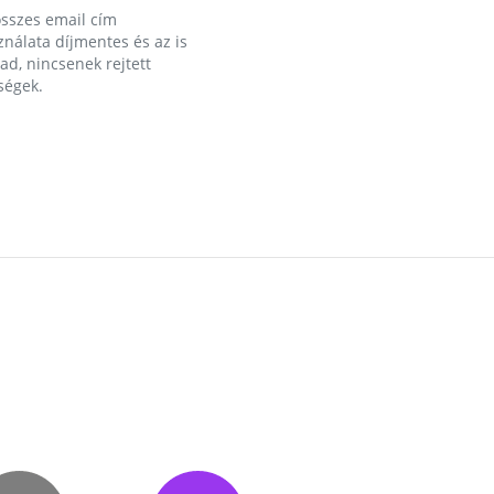
összes email cím
nálata díjmentes és az is
d, nincsenek rejtett
ségek.