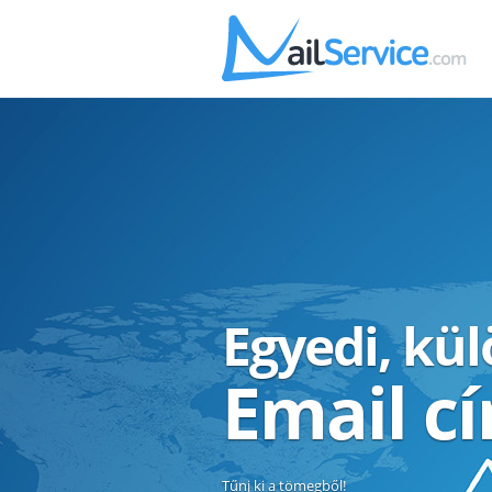
Egyedi, kü
Email c
Tűnj ki a tömegből!