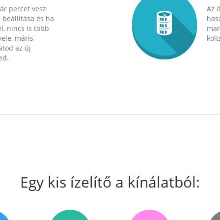
ár percet vesz
Az 
 beállítása és ha
hasz
l, nincs is több
mara
ele, máris
költ
tod az új
ed.
Egy kis ízelítő a kínálatból: