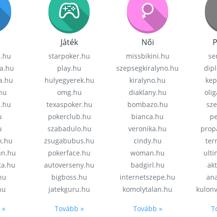
Játék
Női
P
z.hu
starpoker.hu
missbikini.hu
se
a.hu
play.hu
szepsegkiralyno.hu
dip
a.hu
hulyegyerek.hu
kiralyno.hu
kep
hu
omg.hu
diaklany.hu
oli
a.hu
texaspoker.hu
bombazo.hu
sz
u
pokerclub.hu
bianca.hu
pe
u
szabadulo.hu
veronika.hu
prop
k.hu
zsugabubus.hu
cindy.hu
ter
an.hu
pokerface.hu
woman.hu
ult
ta.hu
autoverseny.hu
badgirl.hu
akt
.hu
bigboss.hu
internetszepe.hu
an
hu
jatekguru.hu
komolytalan.hu
kulon
 »
Tovább »
Tovább »
T