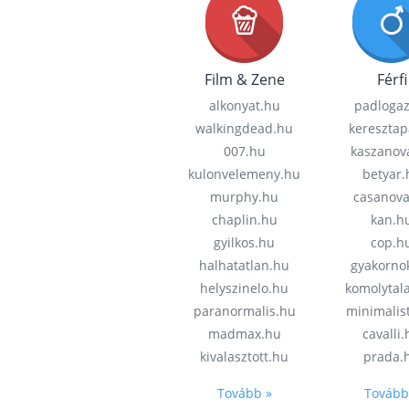
Film & Zene
Férfi
alkonyat.hu
padloga
walkingdead.hu
keresztap
007.hu
kaszanov
kulonvelemeny.hu
betyar.
murphy.hu
casanov
chaplin.hu
kan.h
gyilkos.hu
cop.h
halhatatlan.hu
gyakorno
helyszinelo.hu
komolytal
paranormalis.hu
minimalis
madmax.hu
cavalli
kivalasztott.hu
prada.
Tovább »
Tovább