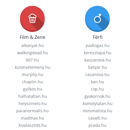
Film & Zene
Férfi
alkonyat.hu
padlogaz.hu
walkingdead.hu
keresztapa.hu
007.hu
kaszanova.hu
kulonvelemeny.hu
betyar.hu
murphy.hu
casanova.hu
chaplin.hu
kan.hu
gyilkos.hu
cop.hu
halhatatlan.hu
gyakornok.hu
helyszinelo.hu
komolytalan.hu
paranormalis.hu
minimalista.hu
madmax.hu
cavalli.hu
kivalasztott.hu
prada.hu