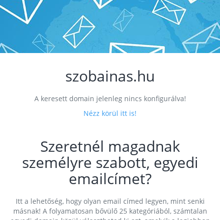
szobainas.hu
A keresett domain jelenleg nincs konfigurálva!
Nézz körül itt is!
Szeretnél magadnak
személyre szabott, egyedi
emailcímet?
Itt a lehetőség, hogy olyan email címed legyen, mint senki
másnak! A folyamatosan bővülő 25 kategóriából, számtalan