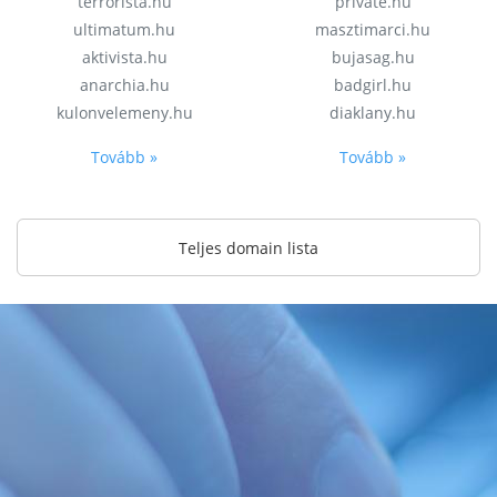
terrorista.hu
private.hu
ultimatum.hu
masztimarci.hu
aktivista.hu
bujasag.hu
anarchia.hu
badgirl.hu
kulonvelemeny.hu
diaklany.hu
Tovább »
Tovább »
Teljes domain lista