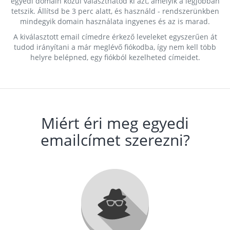
egyedi domain közül választhatod ki azt, amelyik a legjobban
tetszik. Állítsd be 3 perc alatt, és használd - rendszerünkben
mindegyik domain használata ingyenes és az is marad.
A kiválasztott email címedre érkező leveleket egyszerűen át
tudod irányítani a már meglévő fiókodba, így nem kell több
helyre belépned, egy fiókból kezelheted címeidet.
Miért éri meg egyedi
emailcímet szerezni?