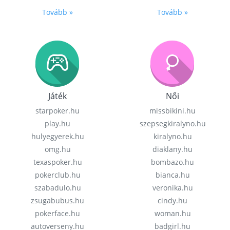
Tovább »
Tovább »
Játék
Női
starpoker.hu
missbikini.hu
play.hu
szepsegkiralyno.hu
hulyegyerek.hu
kiralyno.hu
omg.hu
diaklany.hu
texaspoker.hu
bombazo.hu
pokerclub.hu
bianca.hu
szabadulo.hu
veronika.hu
zsugabubus.hu
cindy.hu
pokerface.hu
woman.hu
autoverseny.hu
badgirl.hu