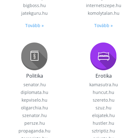
bigboss.hu
internetszepe.hu
jatekguru.hu
komolytalan.hu
Tovább »
Tovább »
Politika
Erotika
senator.hu
kamasutra.hu
diplomata.hu
huncut.hu
kepviselo.hu
szereto.hu
oligarchia.hu
szuz.hu
szenator.hu
elojatek.hu
persze.hu
hustler.hu
propaganda.hu
sztriptiz.hu