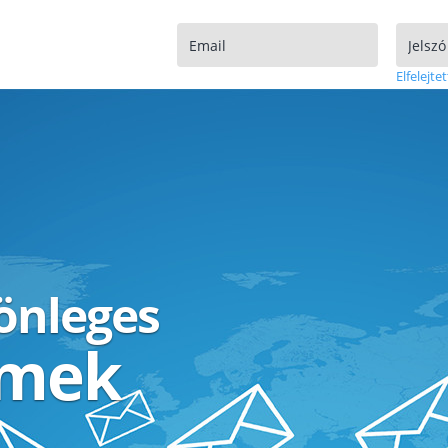
Elfelejtet
lönleges
ímek