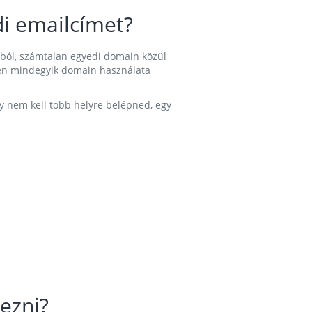
i emailcímet?
ából, számtalan egyedi domain közül
nkben mindegyik domain használata
gy nem kell több helyre belépned, egy
ezni?