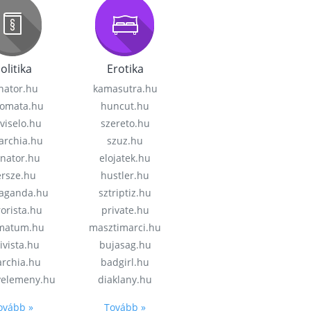
olitika
Erotika
nator.hu
kamasutra.hu
lomata.hu
huncut.hu
viselo.hu
szereto.hu
garchia.hu
szuz.hu
enator.hu
elojatek.hu
rsze.hu
hustler.hu
aganda.hu
sztriptiz.hu
rorista.hu
private.hu
imatum.hu
masztimarci.hu
ivista.hu
bujasag.hu
archia.hu
badgirl.hu
velemeny.hu
diaklany.hu
ovább »
Tovább »