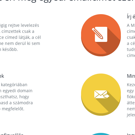
Írj 
gig rejtve levelezés
A Ma
 címzettek csak a
cím
ce címed látják, a cél
csak
me nem derül ki sem
a cé
m később.
tuds
címe
ek
Min
 kategóriában
Kez
n egyedi domain
egy 
aszthatsz, hogy
fió
hasd a számodra
átt
 megfelelőt.
nem
jele