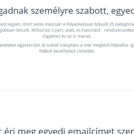
gadnak személyre szabott, egyed
címed legyen, mint senki másnak! A folyamatosan bővülő 25 kategóri
egjobban tetszik. Állítsd be 3 perc alatt, és használd - rendszerü
ingyenes és az is marad.
leveleket egyszerűen át tudod irányítani a már meglévő fiókodba, í
fiókból kezelheted címeidet.
t éri meg egyedi emailcímet szer