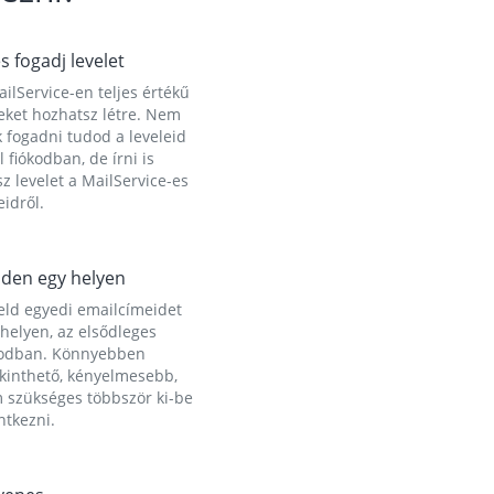
és fogadj levelet
ilService-en teljes értékű
eket hozhatsz létre. Nem
 fogadni tudod a leveleid
l fiókodban, de írni is
z levelet a MailService-es
idről.
den egy helyen
eld egyedi emailcímeidet
helyen, az elsődleges
kodban. Könnyebben
ekinthető, kényelmesebb,
 szükséges többször ki-be
ntkezni.