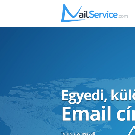
Egyedi, kü
Email c
Tűnj ki a tömegből!