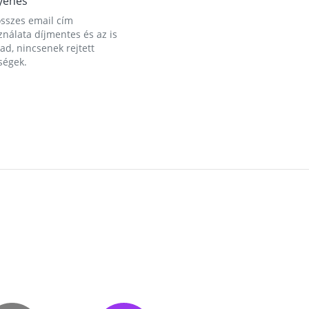
yenes
összes email cím
nálata díjmentes és az is
d, nincsenek rejtett
ségek.