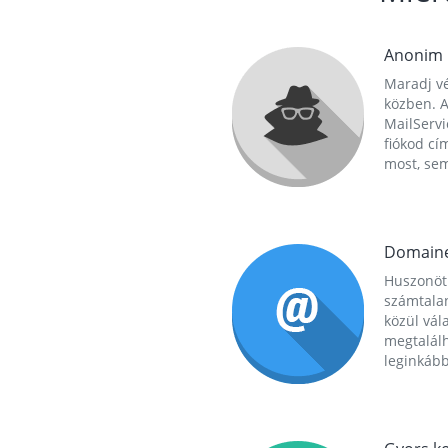
Anonim
Maradj vé
közben. A
MailServi
fiókod cí
most, se
Domain
Huszonöt
számtala
közül vál
megtalál
leginkább