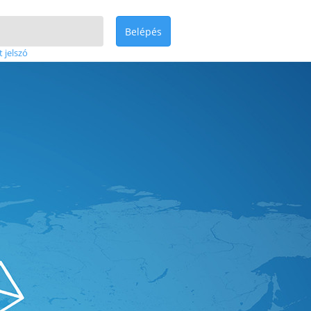
Belépés
t jelszó