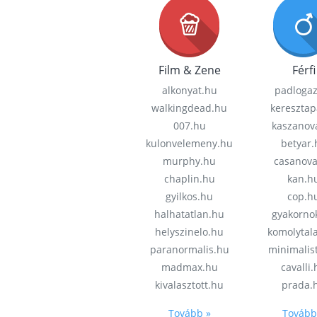
Film & Zene
Férfi
alkonyat.hu
padloga
walkingdead.hu
keresztap
007.hu
kaszanov
kulonvelemeny.hu
betyar.
murphy.hu
casanov
chaplin.hu
kan.h
gyilkos.hu
cop.h
halhatatlan.hu
gyakorno
helyszinelo.hu
komolytal
paranormalis.hu
minimalis
madmax.hu
cavalli
kivalasztott.hu
prada.
Tovább »
Tovább