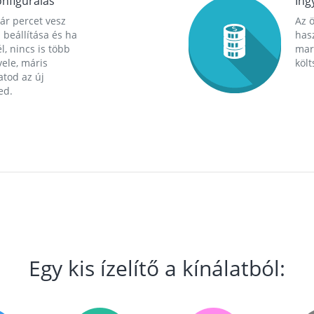
nfigurálás
Ing
ár percet vesz
Az 
 beállítása és ha
hasz
l, nincs is több
mara
ele, máris
költ
tod az új
ed.
Egy kis ízelítő a kínálatból: