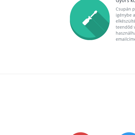
Gyors ko
Csupán p
igénybe a
elkészülté
teendőd v
használha
emailcím