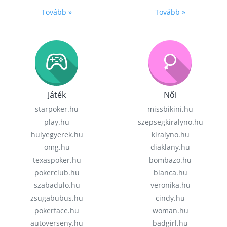
Tovább »
Tovább »
Játék
Női
starpoker.hu
missbikini.hu
play.hu
szepsegkiralyno.hu
hulyegyerek.hu
kiralyno.hu
omg.hu
diaklany.hu
texaspoker.hu
bombazo.hu
pokerclub.hu
bianca.hu
szabadulo.hu
veronika.hu
zsugabubus.hu
cindy.hu
pokerface.hu
woman.hu
autoverseny.hu
badgirl.hu