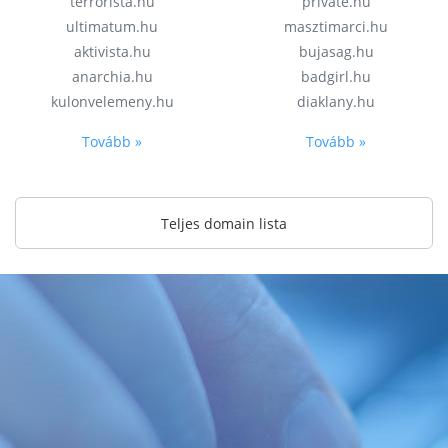
terrorista.hu
private.hu
ultimatum.hu
masztimarci.hu
aktivista.hu
bujasag.hu
anarchia.hu
badgirl.hu
kulonvelemeny.hu
diaklany.hu
Tovább »
Tovább »
Teljes domain lista