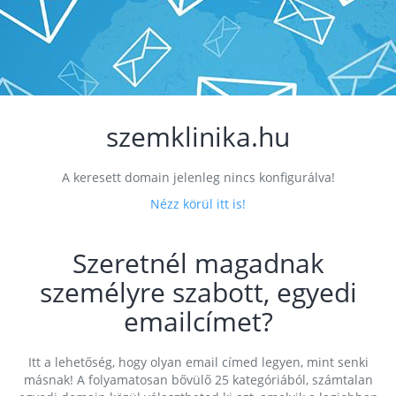
szemklinika.hu
A keresett domain jelenleg nincs konfigurálva!
Nézz körül itt is!
Szeretnél magadnak
személyre szabott, egyedi
emailcímet?
Itt a lehetőség, hogy olyan email címed legyen, mint senki
másnak! A folyamatosan bővülő 25 kategóriából, számtalan