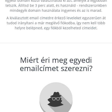
egyedi domain közül választhatod ki azt, amelyik a legjobban
tetszik. Állítsd be 3 perc alatt, és használd - rendszerünkben
mindegyik domain használata ingyenes és az is marad.
A kiválasztott email címedre érkező leveleket egyszerűen át
tudod irányítani a már meglévő fiókodba, így nem kell több
helyre belépned, egy fiókból kezelheted címeidet.
Miért éri meg egyedi
emailcímet szerezni?