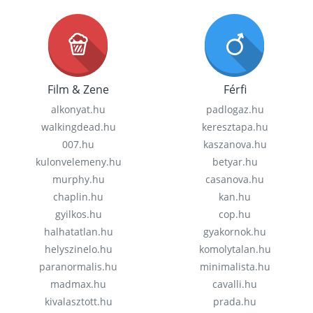
Film & Zene
Férfi
alkonyat.hu
padlogaz.hu
walkingdead.hu
keresztapa.hu
007.hu
kaszanova.hu
kulonvelemeny.hu
betyar.hu
murphy.hu
casanova.hu
chaplin.hu
kan.hu
gyilkos.hu
cop.hu
halhatatlan.hu
gyakornok.hu
helyszinelo.hu
komolytalan.hu
paranormalis.hu
minimalista.hu
madmax.hu
cavalli.hu
kivalasztott.hu
prada.hu