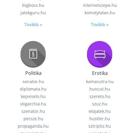
bigboss.hu
internetszepe.hu
jatekguru.hu
komolytalan.hu
Tovább »
Tovább »
Politika
Erotika
senator.hu
kamasutra.hu
diplomata.hu
huncut.hu
kepviselo.hu
szereto.hu
oligarchia.hu
szuz.hu
szenator.hu
elojatek.hu
persze.hu
hustler.hu
propaganda.hu
sztriptiz.hu