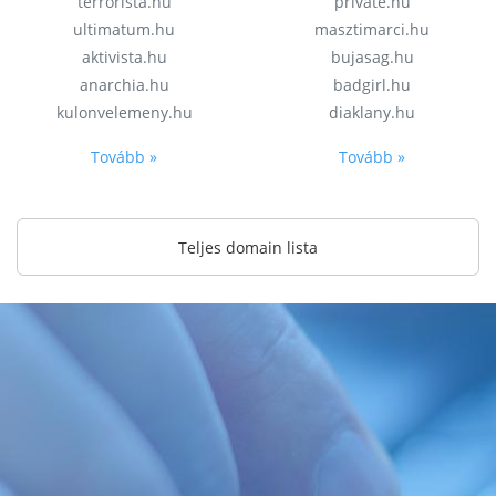
terrorista.hu
private.hu
ultimatum.hu
masztimarci.hu
aktivista.hu
bujasag.hu
anarchia.hu
badgirl.hu
kulonvelemeny.hu
diaklany.hu
Tovább »
Tovább »
Teljes domain lista