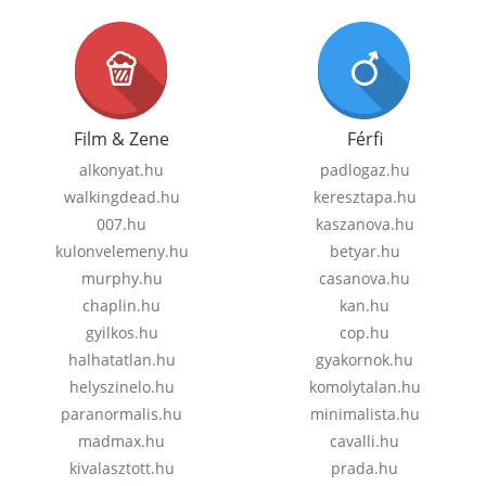
Film & Zene
Férfi
alkonyat.hu
padlogaz.hu
walkingdead.hu
keresztapa.hu
007.hu
kaszanova.hu
kulonvelemeny.hu
betyar.hu
murphy.hu
casanova.hu
chaplin.hu
kan.hu
gyilkos.hu
cop.hu
halhatatlan.hu
gyakornok.hu
helyszinelo.hu
komolytalan.hu
paranormalis.hu
minimalista.hu
madmax.hu
cavalli.hu
kivalasztott.hu
prada.hu