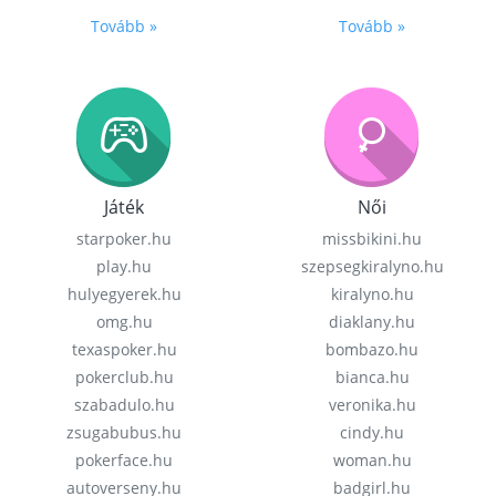
Tovább »
Tovább »
Játék
Női
starpoker.hu
missbikini.hu
play.hu
szepsegkiralyno.hu
hulyegyerek.hu
kiralyno.hu
omg.hu
diaklany.hu
texaspoker.hu
bombazo.hu
pokerclub.hu
bianca.hu
szabadulo.hu
veronika.hu
zsugabubus.hu
cindy.hu
pokerface.hu
woman.hu
autoverseny.hu
badgirl.hu