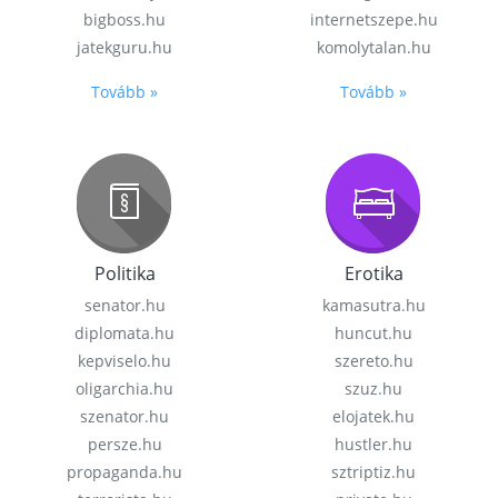
bigboss.hu
internetszepe.hu
jatekguru.hu
komolytalan.hu
Tovább »
Tovább »
Politika
Erotika
senator.hu
kamasutra.hu
diplomata.hu
huncut.hu
kepviselo.hu
szereto.hu
oligarchia.hu
szuz.hu
szenator.hu
elojatek.hu
persze.hu
hustler.hu
propaganda.hu
sztriptiz.hu