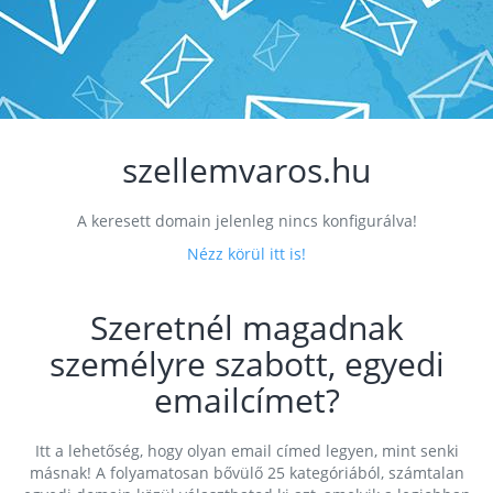
szellemvaros.hu
A keresett domain jelenleg nincs konfigurálva!
Nézz körül itt is!
Szeretnél magadnak
személyre szabott, egyedi
emailcímet?
Itt a lehetőség, hogy olyan email címed legyen, mint senki
másnak! A folyamatosan bővülő 25 kategóriából, számtalan