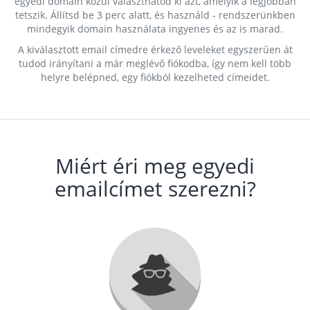
egyedi domain közül választhatod ki azt, amelyik a legjobban
tetszik. Állítsd be 3 perc alatt, és használd - rendszerünkben
mindegyik domain használata ingyenes és az is marad.
A kiválasztott email címedre érkező leveleket egyszerűen át
tudod irányítani a már meglévő fiókodba, így nem kell több
helyre belépned, egy fiókból kezelheted címeidet.
Miért éri meg egyedi
emailcímet szerezni?