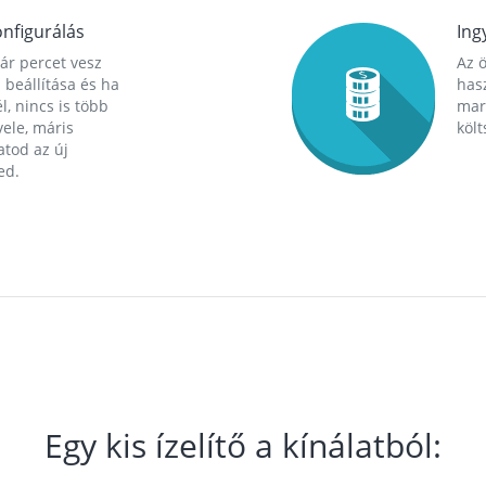
nfigurálás
Ing
ár percet vesz
Az 
 beállítása és ha
hasz
l, nincs is több
mara
ele, máris
költ
tod az új
ed.
Egy kis ízelítő a kínálatból: