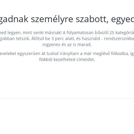
gadnak személyre szabott, egyed
címed legyen, mint senki másnak! A folyamatosan bővülő 25 kategóri
egjobban tetszik. Állítsd be 3 perc alatt, és használd - rendszerü
ingyenes és az is marad.
leveleket egyszerűen át tudod irányítani a már meglévő fiókodba, í
fiókból kezelheted címeidet.