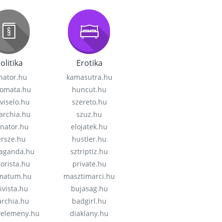
olitika
Erotika
nator.hu
kamasutra.hu
lomata.hu
huncut.hu
viselo.hu
szereto.hu
garchia.hu
szuz.hu
enator.hu
elojatek.hu
rsze.hu
hustler.hu
aganda.hu
sztriptiz.hu
rorista.hu
private.hu
imatum.hu
masztimarci.hu
ivista.hu
bujasag.hu
archia.hu
badgirl.hu
velemeny.hu
diaklany.hu