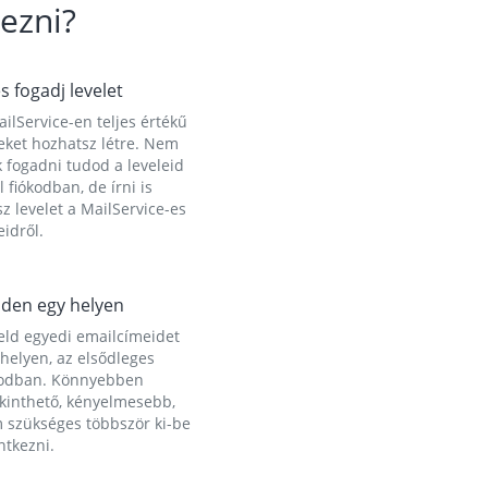
ezni?
és fogadj levelet
ilService-en teljes értékű
eket hozhatsz létre. Nem
 fogadni tudod a leveleid
l fiókodban, de írni is
z levelet a MailService-es
idről.
den egy helyen
eld egyedi emailcímeidet
helyen, az elsődleges
kodban. Könnyebben
ekinthető, kényelmesebb,
 szükséges többször ki-be
ntkezni.