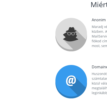
Miér
Anonim
Maradj vé
közben. A
MailServi
fiókod cí
most, se
Domain
Huszonöt
számtala
közül vál
megtalál
leginkább