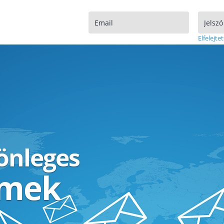
Elfelejtet
lönleges
ímek