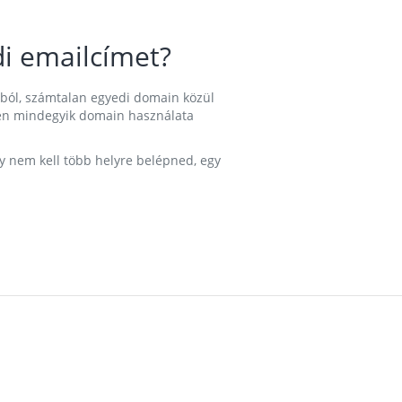
i emailcímet?
ából, számtalan egyedi domain közül
nkben mindegyik domain használata
gy nem kell több helyre belépned, egy