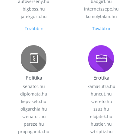
autoverseny.hu
badgirl.hu
bigboss.hu
internetszepe.hu
jatekguru.hu
komolytalan.hu
Tovább »
Tovább »
Politika
Erotika
senator.hu
kamasutra.hu
diplomata.hu
huncut.hu
kepviselo.hu
szereto.hu
oligarchia.hu
szuz.hu
szenator.hu
elojatek.hu
persze.hu
hustler.hu
propaganda.hu
sztriptiz.hu