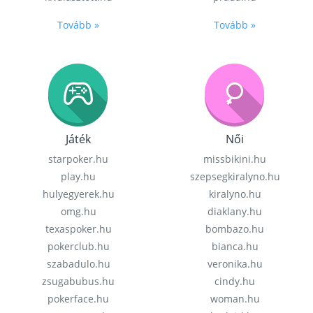
Tovább »
Tovább »
Játék
Női
starpoker.hu
missbikini.hu
play.hu
szepsegkiralyno.hu
hulyegyerek.hu
kiralyno.hu
omg.hu
diaklany.hu
texaspoker.hu
bombazo.hu
pokerclub.hu
bianca.hu
szabadulo.hu
veronika.hu
zsugabubus.hu
cindy.hu
pokerface.hu
woman.hu