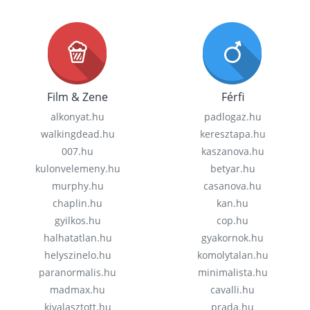
Film & Zene
Férfi
alkonyat.hu
padlogaz.hu
walkingdead.hu
keresztapa.hu
007.hu
kaszanova.hu
kulonvelemeny.hu
betyar.hu
murphy.hu
casanova.hu
chaplin.hu
kan.hu
gyilkos.hu
cop.hu
halhatatlan.hu
gyakornok.hu
helyszinelo.hu
komolytalan.hu
paranormalis.hu
minimalista.hu
madmax.hu
cavalli.hu
kivalasztott.hu
prada.hu