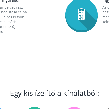
nfigurálás
Ing
ár percet vesz
Az 
 beállítása és ha
hasz
l, nincs is több
mara
ele, máris
költ
tod az új
ed.
Egy kis ízelítő a kínálatból: