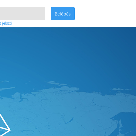
Belépés
t jelszó