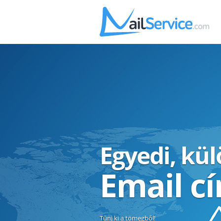
Egyedi, kü
Email c
Tűnj ki a tömegből!