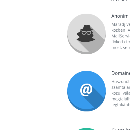
Anonim
Maradj vé
közben. A
MailServi
fiókod cí
most, se
Domain
Huszonöt
számtala
közül vál
megtalál
leginkább