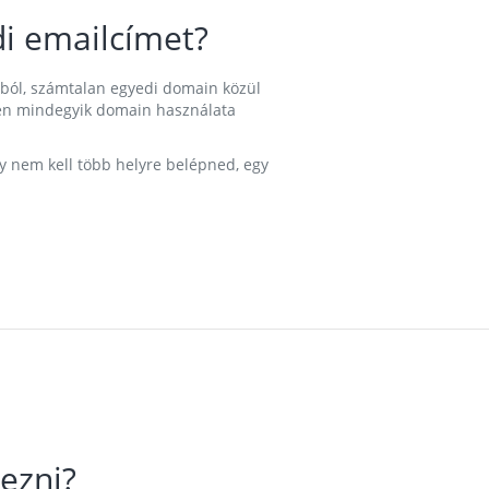
i emailcímet?
ából, számtalan egyedi domain közül
nkben mindegyik domain használata
gy nem kell több helyre belépned, egy
ezni?