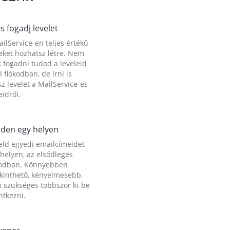
és fogadj levelet
ilService-en teljes értékű
eket hozhatsz létre. Nem
 fogadni tudod a leveleid
l fiókodban, de írni is
z levelet a MailService-es
idről.
den egy helyen
eld egyedi emailcímeidet
helyen, az elsődleges
kodban. Könnyebben
ekinthető, kényelmesebb,
 szükséges többször ki-be
ntkezni.