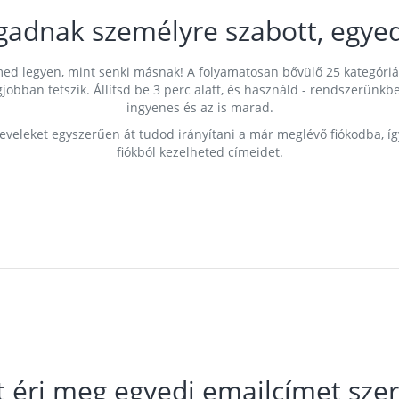
gadnak személyre szabott, egyed
címed legyen, mint senki másnak! A folyamatosan bővülő 25 kategóri
egjobban tetszik. Állítsd be 3 perc alatt, és használd - rendszerü
ingyenes és az is marad.
leveleket egyszerűen át tudod irányítani a már meglévő fiókodba, í
fiókból kezelheted címeidet.
t éri meg egyedi emailcímet szer