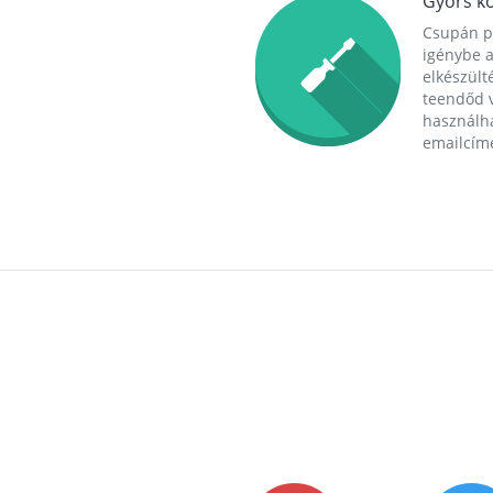
Gyors ko
Csupán p
igénybe a
elkészülté
teendőd v
használha
emailcím