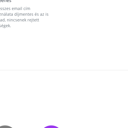
yenes
összes email cím
nálata díjmentes és az is
d, nincsenek rejtett
ségek.