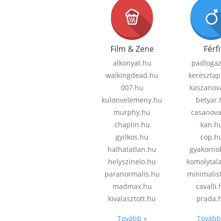
Film & Zene
Férfi
alkonyat.hu
padloga
walkingdead.hu
keresztap
007.hu
kaszanov
kulonvelemeny.hu
betyar.
murphy.hu
casanov
chaplin.hu
kan.h
gyilkos.hu
cop.h
halhatatlan.hu
gyakorno
helyszinelo.hu
komolytal
paranormalis.hu
minimalis
madmax.hu
cavalli
kivalasztott.hu
prada.
Tovább »
Tovább