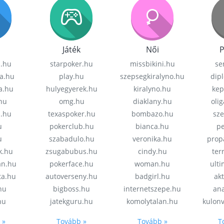
Játék
Női
P
z.hu
starpoker.hu
missbikini.hu
se
a.hu
play.hu
szepsegkiralyno.hu
dip
a.hu
hulyegyerek.hu
kiralyno.hu
kep
hu
omg.hu
diaklany.hu
oli
a.hu
texaspoker.hu
bombazo.hu
sz
u
pokerclub.hu
bianca.hu
pe
u
szabadulo.hu
veronika.hu
prop
k.hu
zsugabubus.hu
cindy.hu
ter
an.hu
pokerface.hu
woman.hu
ult
ta.hu
autoverseny.hu
badgirl.hu
akt
.hu
bigboss.hu
internetszepe.hu
an
hu
jatekguru.hu
komolytalan.hu
kulon
 »
Tovább »
Tovább »
T