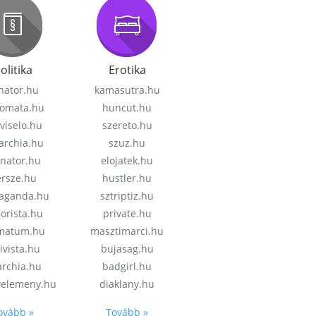
olitika
Erotika
nator.hu
kamasutra.hu
lomata.hu
huncut.hu
viselo.hu
szereto.hu
garchia.hu
szuz.hu
enator.hu
elojatek.hu
rsze.hu
hustler.hu
aganda.hu
sztriptiz.hu
rorista.hu
private.hu
imatum.hu
masztimarci.hu
ivista.hu
bujasag.hu
archia.hu
badgirl.hu
velemeny.hu
diaklany.hu
ovább »
Tovább »