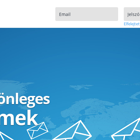
Elfelejtet
lönleges
ímek