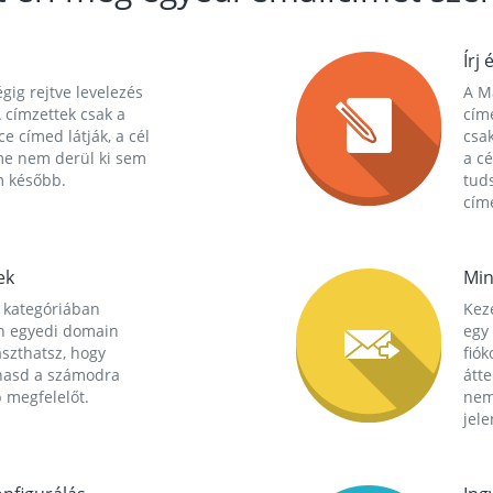
Írj 
gig rejtve levelezés
A Ma
 címzettek csak a
cím
ce címed látják, a cél
csak
me nem derül ki sem
a cé
m később.
tuds
címe
ek
Min
 kategóriában
Kez
n egyedi domain
egy 
aszthatsz, hogy
fió
hasd a számodra
átt
 megfelelőt.
nem
jele