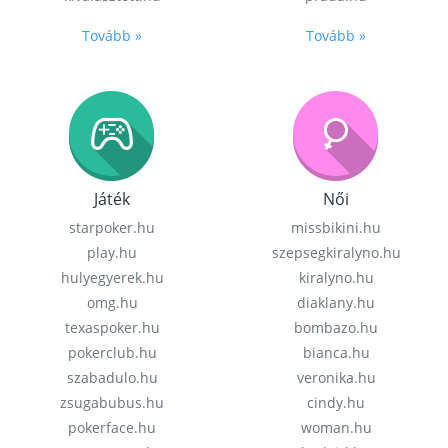
Tovább »
Tovább »
Játék
Női
starpoker.hu
missbikini.hu
play.hu
szepsegkiralyno.hu
hulyegyerek.hu
kiralyno.hu
omg.hu
diaklany.hu
texaspoker.hu
bombazo.hu
pokerclub.hu
bianca.hu
szabadulo.hu
veronika.hu
zsugabubus.hu
cindy.hu
pokerface.hu
woman.hu