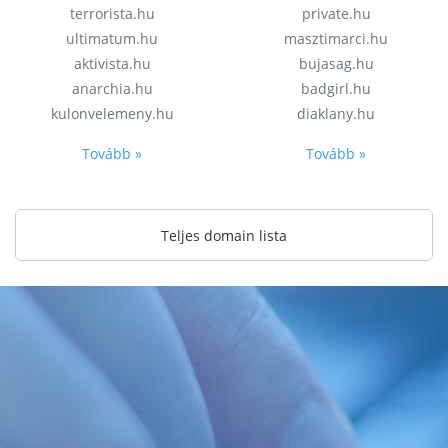
terrorista.hu
private.hu
ultimatum.hu
masztimarci.hu
aktivista.hu
bujasag.hu
anarchia.hu
badgirl.hu
kulonvelemeny.hu
diaklany.hu
Tovább »
Tovább »
Teljes domain lista