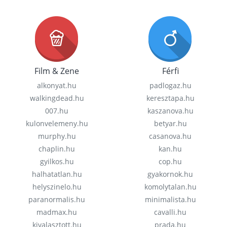
Film & Zene
Férfi
alkonyat.hu
padlogaz.hu
walkingdead.hu
keresztapa.hu
007.hu
kaszanova.hu
kulonvelemeny.hu
betyar.hu
murphy.hu
casanova.hu
chaplin.hu
kan.hu
gyilkos.hu
cop.hu
halhatatlan.hu
gyakornok.hu
helyszinelo.hu
komolytalan.hu
paranormalis.hu
minimalista.hu
madmax.hu
cavalli.hu
kivalasztott.hu
prada.hu