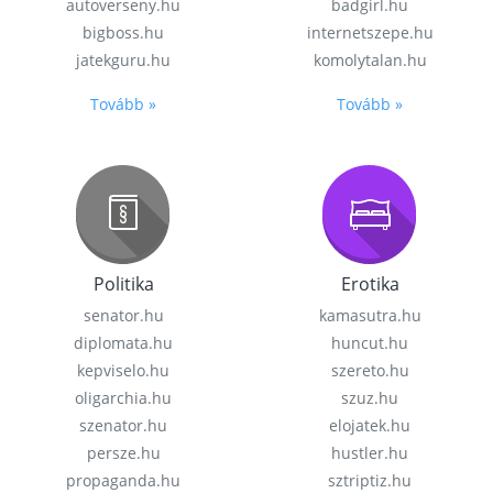
autoverseny.hu
badgirl.hu
bigboss.hu
internetszepe.hu
jatekguru.hu
komolytalan.hu
Tovább »
Tovább »
Politika
Erotika
senator.hu
kamasutra.hu
diplomata.hu
huncut.hu
kepviselo.hu
szereto.hu
oligarchia.hu
szuz.hu
szenator.hu
elojatek.hu
persze.hu
hustler.hu
propaganda.hu
sztriptiz.hu