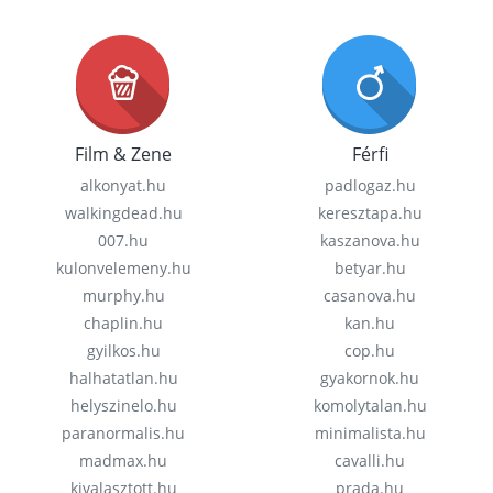
Film & Zene
Férfi
alkonyat.hu
padlogaz.hu
walkingdead.hu
keresztapa.hu
007.hu
kaszanova.hu
kulonvelemeny.hu
betyar.hu
murphy.hu
casanova.hu
chaplin.hu
kan.hu
gyilkos.hu
cop.hu
halhatatlan.hu
gyakornok.hu
helyszinelo.hu
komolytalan.hu
paranormalis.hu
minimalista.hu
madmax.hu
cavalli.hu
kivalasztott.hu
prada.hu