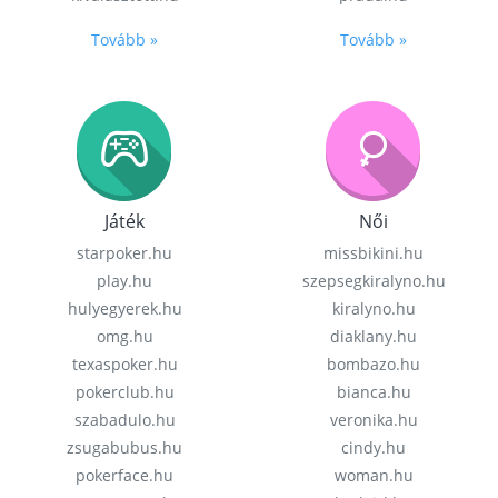
Tovább »
Tovább »
Játék
Női
starpoker.hu
missbikini.hu
play.hu
szepsegkiralyno.hu
hulyegyerek.hu
kiralyno.hu
omg.hu
diaklany.hu
texaspoker.hu
bombazo.hu
pokerclub.hu
bianca.hu
szabadulo.hu
veronika.hu
zsugabubus.hu
cindy.hu
pokerface.hu
woman.hu