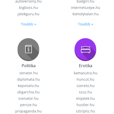
autoverseny.hu
badgirl.hu
bigboss.hu
internetszepe.hu
jatekguru.hu
komolytalan.hu
Tovább »
Tovább »
Politika
Erotika
senator.hu
kamasutra.hu
diplomata.hu
huncut.hu
kepviselo.hu
szereto.hu
oligarchia.hu
szuz.hu
szenator.hu
elojatek.hu
persze.hu
hustler.hu
propaganda.hu
sztriptiz.hu