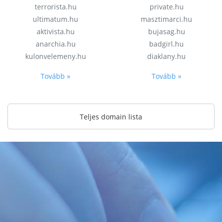
terrorista.hu
private.hu
ultimatum.hu
masztimarci.hu
aktivista.hu
bujasag.hu
anarchia.hu
badgirl.hu
kulonvelemeny.hu
diaklany.hu
Tovább »
Tovább »
Teljes domain lista