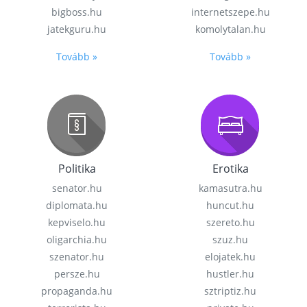
bigboss.hu
internetszepe.hu
jatekguru.hu
komolytalan.hu
Tovább »
Tovább »
Politika
Erotika
senator.hu
kamasutra.hu
diplomata.hu
huncut.hu
kepviselo.hu
szereto.hu
oligarchia.hu
szuz.hu
szenator.hu
elojatek.hu
persze.hu
hustler.hu
propaganda.hu
sztriptiz.hu