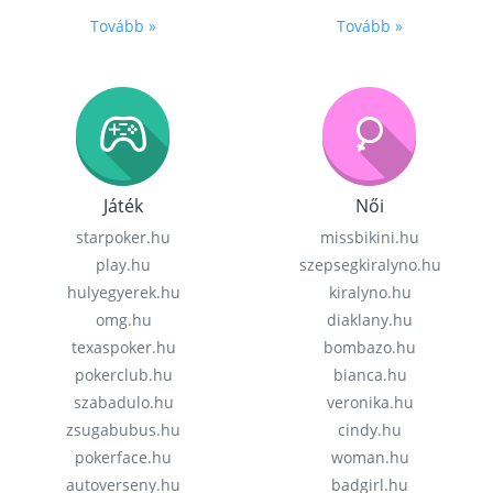
Tovább »
Tovább »
Játék
Női
starpoker.hu
missbikini.hu
play.hu
szepsegkiralyno.hu
hulyegyerek.hu
kiralyno.hu
omg.hu
diaklany.hu
texaspoker.hu
bombazo.hu
pokerclub.hu
bianca.hu
szabadulo.hu
veronika.hu
zsugabubus.hu
cindy.hu
pokerface.hu
woman.hu
autoverseny.hu
badgirl.hu