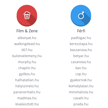
Film & Zene
Férfi
alkonyat.hu
padlogaz.hu
walkingdead.hu
keresztapa.hu
007.hu
kaszanova.hu
kulonvelemeny.hu
betyar.hu
murphy.hu
casanova.hu
chaplin.hu
kan.hu
gyilkos.hu
cop.hu
halhatatlan.hu
gyakornok.hu
helyszinelo.hu
komolytalan.hu
paranormalis.hu
minimalista.hu
madmax.hu
cavalli.hu
kivalasztott.hu
prada.hu