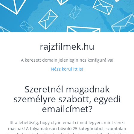
rajzfilmek.hu
A keresett domain jelenleg nincs konfigurálva!
Nézz körül itt is!
Szeretnél magadnak
személyre szabott, egyedi
emailcímet?
Itt a lehetőség, hogy olyan email címed legyen, mint senki
másnak! A folyamatosan bővülő 25 kategóriából, számtalan