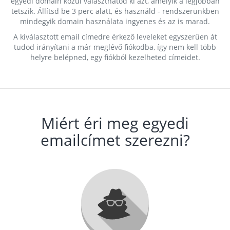
egyedi domain közül választhatod ki azt, amelyik a legjobban
tetszik. Állítsd be 3 perc alatt, és használd - rendszerünkben
mindegyik domain használata ingyenes és az is marad.
A kiválasztott email címedre érkező leveleket egyszerűen át
tudod irányítani a már meglévő fiókodba, így nem kell több
helyre belépned, egy fiókból kezelheted címeidet.
Miért éri meg egyedi
emailcímet szerezni?