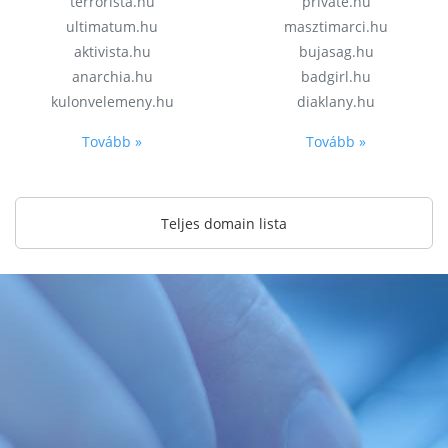
terrorista.hu
private.hu
ultimatum.hu
masztimarci.hu
aktivista.hu
bujasag.hu
anarchia.hu
badgirl.hu
kulonvelemeny.hu
diaklany.hu
Tovább »
Tovább »
Teljes domain lista