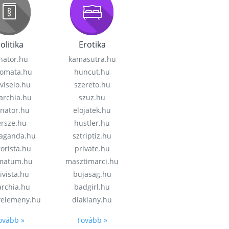
olitika
Erotika
nator.hu
kamasutra.hu
lomata.hu
huncut.hu
viselo.hu
szereto.hu
garchia.hu
szuz.hu
enator.hu
elojatek.hu
rsze.hu
hustler.hu
aganda.hu
sztriptiz.hu
rorista.hu
private.hu
imatum.hu
masztimarci.hu
ivista.hu
bujasag.hu
archia.hu
badgirl.hu
velemeny.hu
diaklany.hu
ovább »
Tovább »