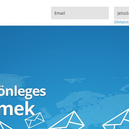
Elfelejtet
lönleges
ímek