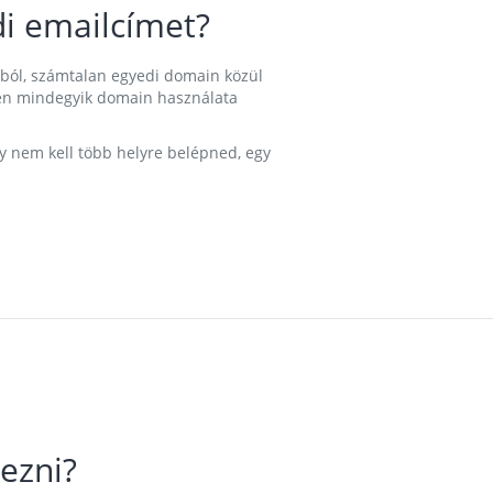
i emailcímet?
ából, számtalan egyedi domain közül
nkben mindegyik domain használata
gy nem kell több helyre belépned, egy
ezni?