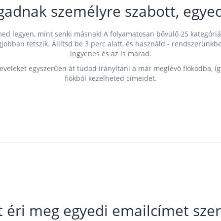
gadnak személyre szabott, egyed
címed legyen, mint senki másnak! A folyamatosan bővülő 25 kategóri
egjobban tetszik. Állítsd be 3 perc alatt, és használd - rendszerü
ingyenes és az is marad.
leveleket egyszerűen át tudod irányítani a már meglévő fiókodba, í
fiókból kezelheted címeidet.
t éri meg egyedi emailcímet szer