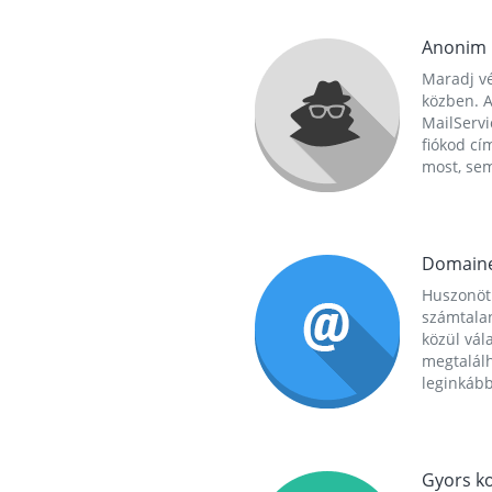
Anonim
Maradj vé
közben. A
MailServi
fiókod cí
most, se
Domain
Huszonöt
számtala
közül vál
megtalál
leginkább
Gyors ko