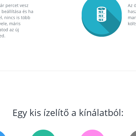
ár percet vesz
Az 
 beállítása és ha
hasz
l, nincs is több
mara
ele, máris
költ
tod az új
ed.
Egy kis ízelítő a kínálatból: