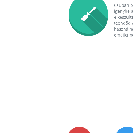
Csupán p
igénybe a
elkészülté
teendőd v
használha
emailcím