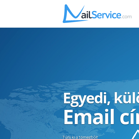
Egyedi, kü
Email c
Tűnj ki a tömegből!