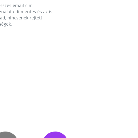
összes email cím
nálata díjmentes és az is
d, nincsenek rejtett
ségek.