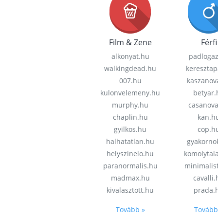
Film & Zene
Férfi
alkonyat.hu
padloga
walkingdead.hu
keresztap
007.hu
kaszanov
kulonvelemeny.hu
betyar.
murphy.hu
casanov
chaplin.hu
kan.h
gyilkos.hu
cop.h
halhatatlan.hu
gyakorno
helyszinelo.hu
komolytal
paranormalis.hu
minimalis
madmax.hu
cavalli
kivalasztott.hu
prada.
Tovább »
Tovább