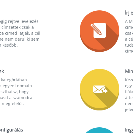
Írj 
gig rejtve levelezés
A Ma
 címzettek csak a
cím
ce címed látják, a cél
csak
me nem derül ki sem
a cé
m később.
tuds
címe
ek
Min
 kategóriában
Kez
n egyedi domain
egy 
aszthatsz, hogy
fió
hasd a számodra
átt
 megfelelőt.
nem
jele
nfigurálás
Ing