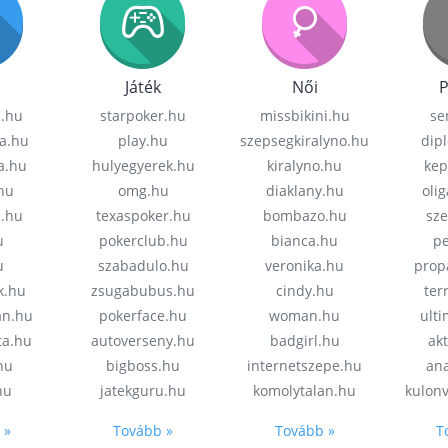
Játék
Női
P
z.hu
starpoker.hu
missbikini.hu
se
a.hu
play.hu
szepsegkiralyno.hu
dip
a.hu
hulyegyerek.hu
kiralyno.hu
kep
hu
omg.hu
diaklany.hu
oli
a.hu
texaspoker.hu
bombazo.hu
sz
u
pokerclub.hu
bianca.hu
pe
u
szabadulo.hu
veronika.hu
prop
k.hu
zsugabubus.hu
cindy.hu
ter
an.hu
pokerface.hu
woman.hu
ult
ta.hu
autoverseny.hu
badgirl.hu
akt
.hu
bigboss.hu
internetszepe.hu
an
hu
jatekguru.hu
komolytalan.hu
kulon
 »
Tovább »
Tovább »
T