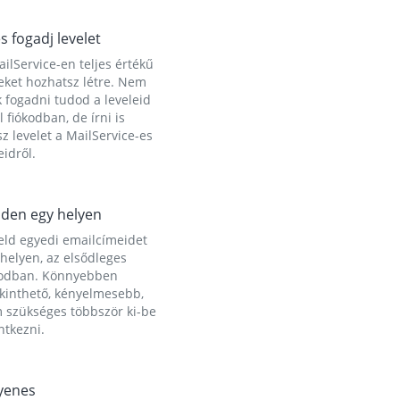
és fogadj levelet
ilService-en teljes értékű
eket hozhatsz létre. Nem
 fogadni tudod a leveleid
l fiókodban, de írni is
z levelet a MailService-es
idről.
den egy helyen
eld egyedi emailcímeidet
helyen, az elsődleges
kodban. Könnyebben
ekinthető, kényelmesebb,
 szükséges többször ki-be
ntkezni.
yenes