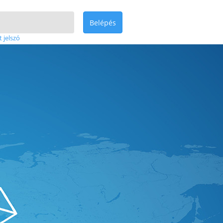
Belépés
t jelszó