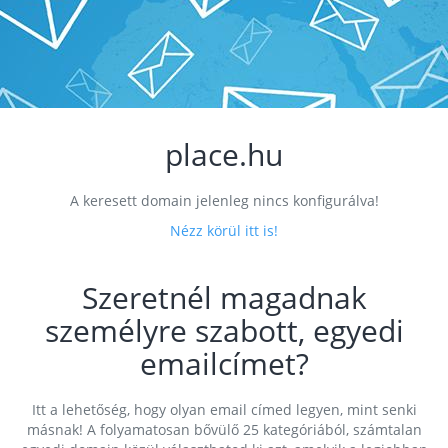
place.hu
A keresett domain jelenleg nincs konfigurálva!
Nézz körül itt is!
Szeretnél magadnak
személyre szabott, egyedi
emailcímet?
Itt a lehetőség, hogy olyan email címed legyen, mint senki
másnak! A folyamatosan bővülő 25 kategóriából, számtalan