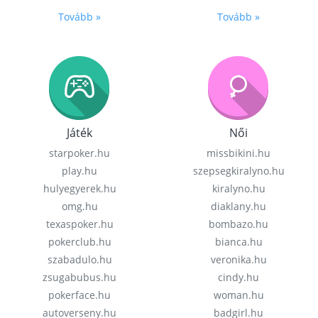
Tovább »
Tovább »
Játék
Női
starpoker.hu
missbikini.hu
play.hu
szepsegkiralyno.hu
hulyegyerek.hu
kiralyno.hu
omg.hu
diaklany.hu
texaspoker.hu
bombazo.hu
pokerclub.hu
bianca.hu
szabadulo.hu
veronika.hu
zsugabubus.hu
cindy.hu
pokerface.hu
woman.hu
autoverseny.hu
badgirl.hu