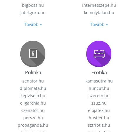
bigboss.hu
internetszepe.hu
jatekguru.hu
komolytalan.hu
Tovább »
Tovább »
Politika
Erotika
senator.hu
kamasutra.hu
diplomata.hu
huncut.hu
kepviselo.hu
szereto.hu
oligarchia.hu
szuz.hu
szenator.hu
elojatek.hu
persze.hu
hustler.hu
propaganda.hu
sztriptiz.hu