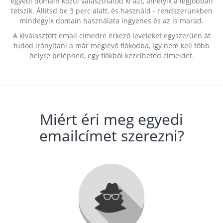
egyedi domain közül választhatod ki azt, amelyik a legjobban
tetszik. Állítsd be 3 perc alatt, és használd - rendszerünkben
mindegyik domain használata ingyenes és az is marad.
A kiválasztott email címedre érkező leveleket egyszerűen át
tudod irányítani a már meglévő fiókodba, így nem kell több
helyre belépned, egy fiókból kezelheted címeidet.
Miért éri meg egyedi
emailcímet szerezni?