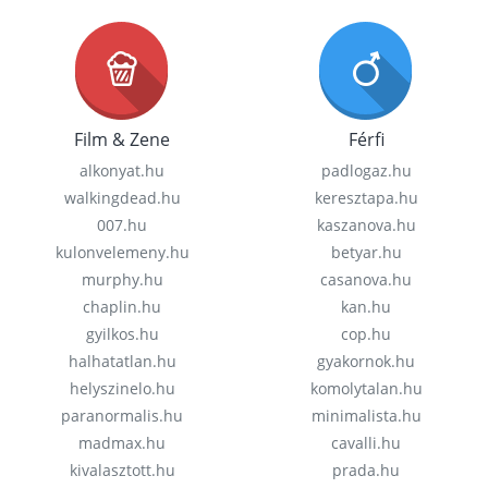
Film & Zene
Férfi
alkonyat.hu
padlogaz.hu
walkingdead.hu
keresztapa.hu
007.hu
kaszanova.hu
kulonvelemeny.hu
betyar.hu
murphy.hu
casanova.hu
chaplin.hu
kan.hu
gyilkos.hu
cop.hu
halhatatlan.hu
gyakornok.hu
helyszinelo.hu
komolytalan.hu
paranormalis.hu
minimalista.hu
madmax.hu
cavalli.hu
kivalasztott.hu
prada.hu