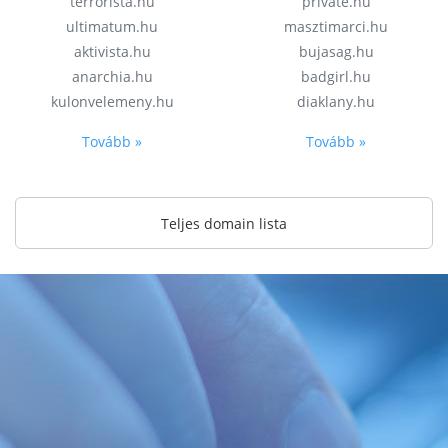
terrorista.hu
private.hu
ultimatum.hu
masztimarci.hu
aktivista.hu
bujasag.hu
anarchia.hu
badgirl.hu
kulonvelemeny.hu
diaklany.hu
Tovább »
Tovább »
Teljes domain lista