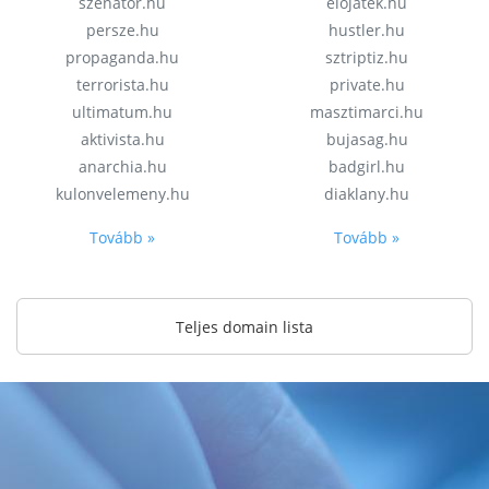
szenator.hu
elojatek.hu
persze.hu
hustler.hu
propaganda.hu
sztriptiz.hu
terrorista.hu
private.hu
ultimatum.hu
masztimarci.hu
aktivista.hu
bujasag.hu
anarchia.hu
badgirl.hu
kulonvelemeny.hu
diaklany.hu
Tovább »
Tovább »
Teljes domain lista