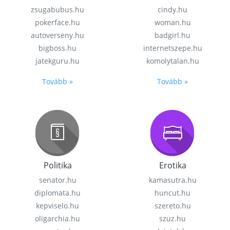
zsugabubus.hu
cindy.hu
pokerface.hu
woman.hu
autoverseny.hu
badgirl.hu
bigboss.hu
internetszepe.hu
jatekguru.hu
komolytalan.hu
Tovább »
Tovább »
Politika
Erotika
senator.hu
kamasutra.hu
diplomata.hu
huncut.hu
kepviselo.hu
szereto.hu
oligarchia.hu
szuz.hu