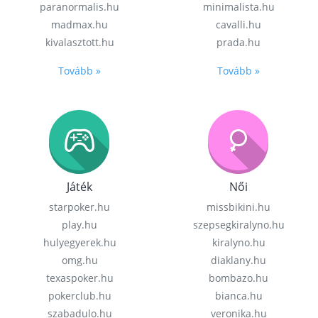
paranormalis.hu
minimalista.hu
madmax.hu
cavalli.hu
kivalasztott.hu
prada.hu
Tovább »
Tovább »
Játék
Női
starpoker.hu
missbikini.hu
play.hu
szepsegkiralyno.hu
hulyegyerek.hu
kiralyno.hu
omg.hu
diaklany.hu
texaspoker.hu
bombazo.hu
pokerclub.hu
bianca.hu
szabadulo.hu
veronika.hu