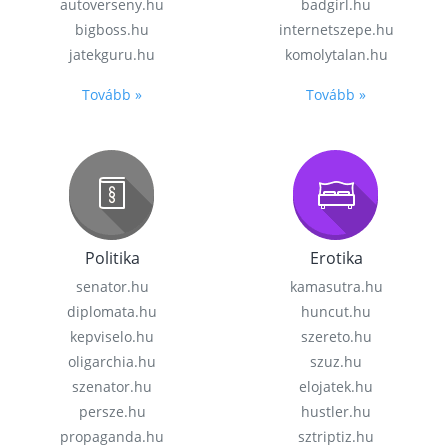
autoverseny.hu
badgirl.hu
bigboss.hu
internetszepe.hu
jatekguru.hu
komolytalan.hu
Tovább »
Tovább »
Politika
Erotika
senator.hu
kamasutra.hu
diplomata.hu
huncut.hu
kepviselo.hu
szereto.hu
oligarchia.hu
szuz.hu
szenator.hu
elojatek.hu
persze.hu
hustler.hu
propaganda.hu
sztriptiz.hu