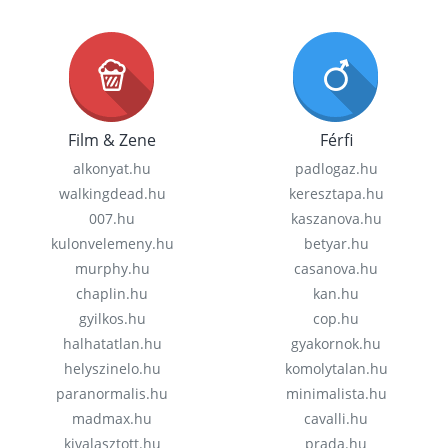
Film & Zene
Férfi
alkonyat.hu
padlogaz.hu
walkingdead.hu
keresztapa.hu
007.hu
kaszanova.hu
kulonvelemeny.hu
betyar.hu
murphy.hu
casanova.hu
chaplin.hu
kan.hu
gyilkos.hu
cop.hu
halhatatlan.hu
gyakornok.hu
helyszinelo.hu
komolytalan.hu
paranormalis.hu
minimalista.hu
madmax.hu
cavalli.hu
kivalasztott.hu
prada.hu