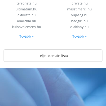
terrorista.hu
private.hu
ultimatum.hu
masztimarci.hu
aktivista.hu
bujasag.hu
anarchia.hu
badgirl.hu
kulonvelemeny.hu
diaklany.hu
Tovább »
Tovább »
Teljes domain lista