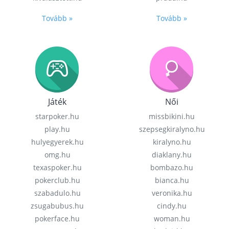
Tovább »
Tovább »
Játék
Női
starpoker.hu
missbikini.hu
play.hu
szepsegkiralyno.hu
hulyegyerek.hu
kiralyno.hu
omg.hu
diaklany.hu
texaspoker.hu
bombazo.hu
pokerclub.hu
bianca.hu
szabadulo.hu
veronika.hu
zsugabubus.hu
cindy.hu
pokerface.hu
woman.hu