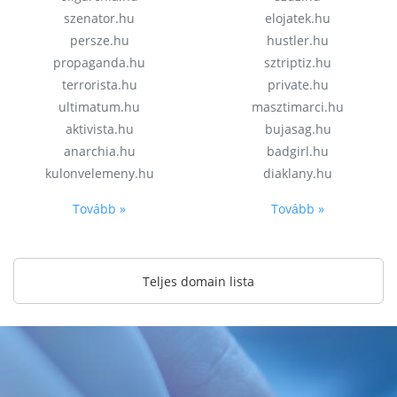
szenator.hu
elojatek.hu
persze.hu
hustler.hu
propaganda.hu
sztriptiz.hu
terrorista.hu
private.hu
ultimatum.hu
masztimarci.hu
aktivista.hu
bujasag.hu
anarchia.hu
badgirl.hu
kulonvelemeny.hu
diaklany.hu
Tovább »
Tovább »
Teljes domain lista