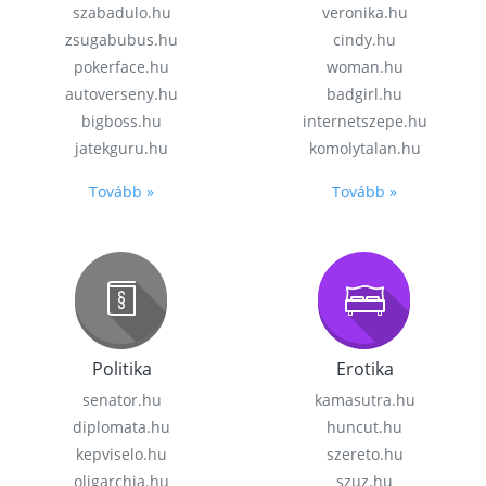
szabadulo.hu
veronika.hu
zsugabubus.hu
cindy.hu
pokerface.hu
woman.hu
autoverseny.hu
badgirl.hu
bigboss.hu
internetszepe.hu
jatekguru.hu
komolytalan.hu
Tovább »
Tovább »
Politika
Erotika
senator.hu
kamasutra.hu
diplomata.hu
huncut.hu
kepviselo.hu
szereto.hu
oligarchia.hu
szuz.hu