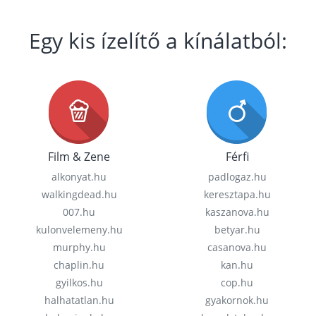
Egy kis ízelítő a kínálatból:
Film & Zene
Férfi
alkonyat.hu
padlogaz.hu
walkingdead.hu
keresztapa.hu
007.hu
kaszanova.hu
kulonvelemeny.hu
betyar.hu
murphy.hu
casanova.hu
chaplin.hu
kan.hu
gyilkos.hu
cop.hu
halhatatlan.hu
gyakornok.hu