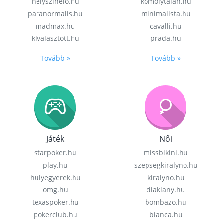
helyszinelo.hu
komolytalan.hu
paranormalis.hu
minimalista.hu
madmax.hu
cavalli.hu
kivalasztott.hu
prada.hu
Tovább »
Tovább »
Játék
Női
starpoker.hu
missbikini.hu
play.hu
szepsegkiralyno.hu
hulyegyerek.hu
kiralyno.hu
omg.hu
diaklany.hu
texaspoker.hu
bombazo.hu
pokerclub.hu
bianca.hu