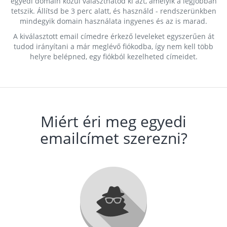
egyedi domain közül választhatod ki azt, amelyik a legjobban
tetszik. Állítsd be 3 perc alatt, és használd - rendszerünkben
mindegyik domain használata ingyenes és az is marad.
A kiválasztott email címedre érkező leveleket egyszerűen át
tudod irányítani a már meglévő fiókodba, így nem kell több
helyre belépned, egy fiókból kezelheted címeidet.
Miért éri meg egyedi
emailcímet szerezni?