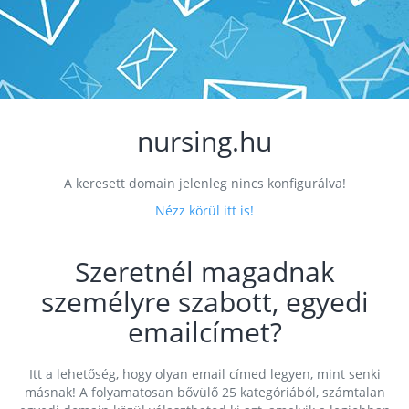
nursing.hu
A keresett domain jelenleg nincs konfigurálva!
Nézz körül itt is!
Szeretnél magadnak
személyre szabott, egyedi
emailcímet?
Itt a lehetőség, hogy olyan email címed legyen, mint senki
másnak! A folyamatosan bővülő 25 kategóriából, számtalan