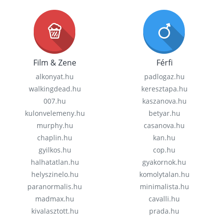
Film & Zene
Férfi
alkonyat.hu
padlogaz.hu
walkingdead.hu
keresztapa.hu
007.hu
kaszanova.hu
kulonvelemeny.hu
betyar.hu
murphy.hu
casanova.hu
chaplin.hu
kan.hu
gyilkos.hu
cop.hu
halhatatlan.hu
gyakornok.hu
helyszinelo.hu
komolytalan.hu
paranormalis.hu
minimalista.hu
madmax.hu
cavalli.hu
kivalasztott.hu
prada.hu