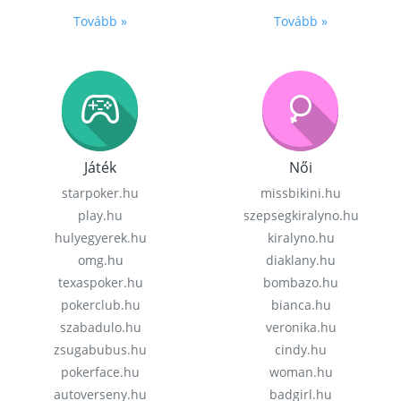
Tovább »
Tovább »
Játék
Női
starpoker.hu
missbikini.hu
play.hu
szepsegkiralyno.hu
hulyegyerek.hu
kiralyno.hu
omg.hu
diaklany.hu
texaspoker.hu
bombazo.hu
pokerclub.hu
bianca.hu
szabadulo.hu
veronika.hu
zsugabubus.hu
cindy.hu
pokerface.hu
woman.hu
autoverseny.hu
badgirl.hu