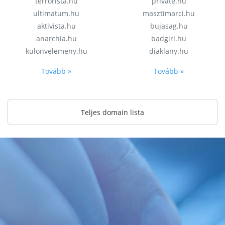
terrorista.hu
private.hu
ultimatum.hu
masztimarci.hu
aktivista.hu
bujasag.hu
anarchia.hu
badgirl.hu
kulonvelemeny.hu
diaklany.hu
Tovább »
Tovább »
Teljes domain lista