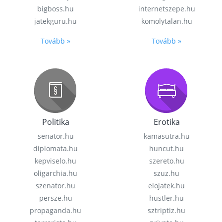
bigboss.hu
internetszepe.hu
jatekguru.hu
komolytalan.hu
Tovább »
Tovább »
Politika
Erotika
senator.hu
kamasutra.hu
diplomata.hu
huncut.hu
kepviselo.hu
szereto.hu
oligarchia.hu
szuz.hu
szenator.hu
elojatek.hu
persze.hu
hustler.hu
propaganda.hu
sztriptiz.hu