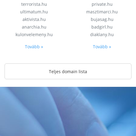
terrorista.hu
private.hu
ultimatum.hu
masztimarci.hu
aktivista.hu
bujasag.hu
anarchia.hu
badgirl.hu
kulonvelemeny.hu
diaklany.hu
Tovább »
Tovább »
Teljes domain lista