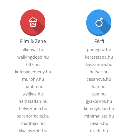
Film & Zene
Férfi
alkonyat.hu
padlogaz.hu
walkingdead.hu
keresztapa.hu
007.hu
kaszanova.hu
kulonvelemeny.hu
betyar.hu
murphy.hu
casanova.hu
chaplin.hu
kan.hu
gyilkos.hu
cop.hu
halhatatlan.hu
gyakornok.hu
helyszinelo.hu
komolytalan.hu
paranormalis.hu
minimalista.hu
madmax.hu
cavalli.hu
kivalasztott.hu
prada.hu