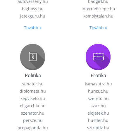
autoverseny.hu
badgirl.hu
bigboss.hu
internetszepe.hu
jatekguru.hu
komolytalan.hu
Tovább »
Tovább »
Politika
Erotika
senator.hu
kamasutra.hu
diplomata.hu
huncut.hu
kepviselo.hu
szereto.hu
oligarchia.hu
szuz.hu
szenator.hu
elojatek.hu
persze.hu
hustler.hu
propaganda.hu
sztriptiz.hu