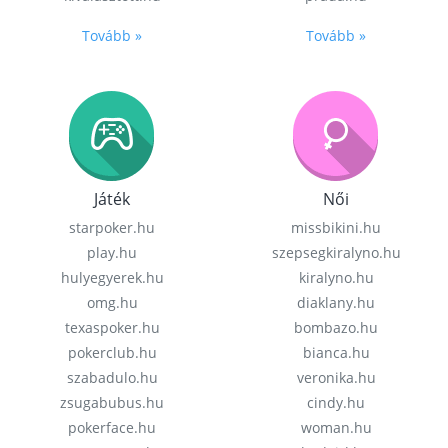
Tovább »
Tovább »
Játék
Női
starpoker.hu
missbikini.hu
play.hu
szepsegkiralyno.hu
hulyegyerek.hu
kiralyno.hu
omg.hu
diaklany.hu
texaspoker.hu
bombazo.hu
pokerclub.hu
bianca.hu
szabadulo.hu
veronika.hu
zsugabubus.hu
cindy.hu
pokerface.hu
woman.hu