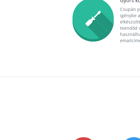
Gyors ko
Csupán p
igénybe a
elkészülté
teendőd v
használha
emailcím