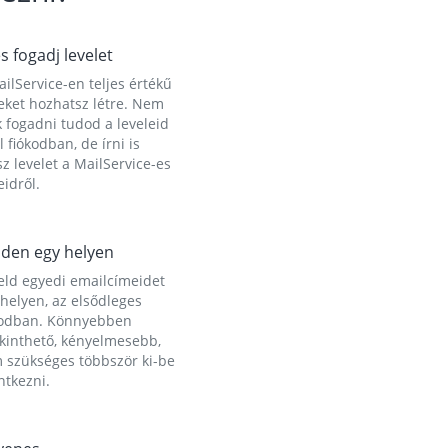
és fogadj levelet
ilService-en teljes értékű
eket hozhatsz létre. Nem
 fogadni tudod a leveleid
l fiókodban, de írni is
z levelet a MailService-es
idről.
den egy helyen
eld egyedi emailcímeidet
helyen, az elsődleges
kodban. Könnyebben
ekinthető, kényelmesebb,
 szükséges többször ki-be
ntkezni.