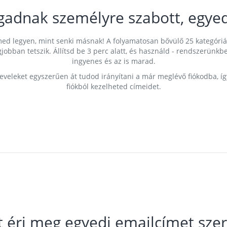
gadnak személyre szabott, egyed
címed legyen, mint senki másnak! A folyamatosan bővülő 25 kategóri
egjobban tetszik. Állítsd be 3 perc alatt, és használd - rendszerü
ingyenes és az is marad.
leveleket egyszerűen át tudod irányítani a már meglévő fiókodba, í
fiókból kezelheted címeidet.
t éri meg egyedi emailcímet szer