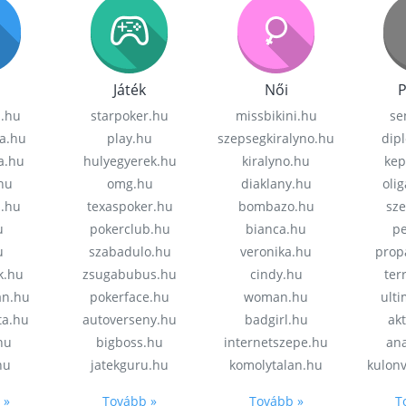
Játék
Női
P
z.hu
starpoker.hu
missbikini.hu
se
a.hu
play.hu
szepsegkiralyno.hu
dip
a.hu
hulyegyerek.hu
kiralyno.hu
kep
hu
omg.hu
diaklany.hu
oli
a.hu
texaspoker.hu
bombazo.hu
sz
u
pokerclub.hu
bianca.hu
pe
u
szabadulo.hu
veronika.hu
prop
k.hu
zsugabubus.hu
cindy.hu
ter
an.hu
pokerface.hu
woman.hu
ult
ta.hu
autoverseny.hu
badgirl.hu
akt
.hu
bigboss.hu
internetszepe.hu
an
hu
jatekguru.hu
komolytalan.hu
kulon
 »
Tovább »
Tovább »
T