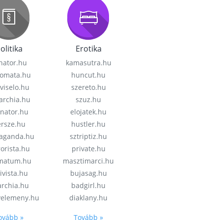
olitika
Erotika
nator.hu
kamasutra.hu
lomata.hu
huncut.hu
viselo.hu
szereto.hu
garchia.hu
szuz.hu
enator.hu
elojatek.hu
rsze.hu
hustler.hu
aganda.hu
sztriptiz.hu
rorista.hu
private.hu
imatum.hu
masztimarci.hu
ivista.hu
bujasag.hu
archia.hu
badgirl.hu
velemeny.hu
diaklany.hu
ovább »
Tovább »