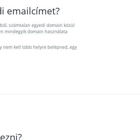
i emailcímet?
ából, számtalan egyedi domain közül
nkben mindegyik domain használata
gy nem kell több helyre belépned, egy
ezni?