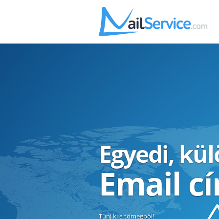
Egyedi, kü
Email c
Tűnj ki a tömegből!