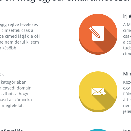
Írj 
gig rejtve levelezés
A Ma
 címzettek csak a
cím
ce címed látják, a cél
csak
me nem derül ki sem
a cé
m később.
tuds
címe
ek
Min
 kategóriában
Kez
n egyedi domain
egy 
aszthatsz, hogy
fió
hasd a számodra
átt
 megfelelőt.
nem
jele