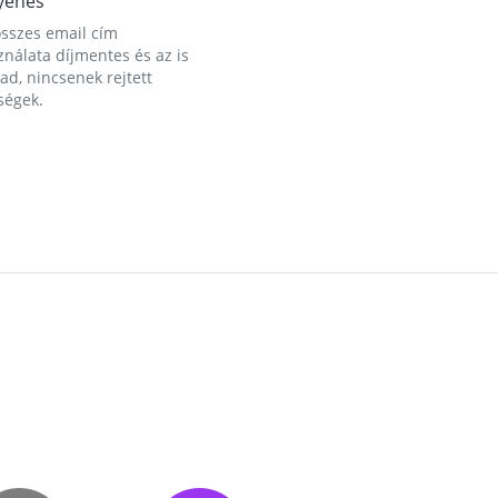
yenes
összes email cím
nálata díjmentes és az is
d, nincsenek rejtett
ségek.