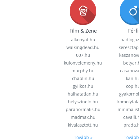
Film & Zene
Férfi
alkonyat.hu
padloga
walkingdead.hu
keresztap
007.hu
kaszanov
kulonvelemeny.hu
betyar.
murphy.hu
casanov
chaplin.hu
kan.h
gyilkos.hu
cop.h
halhatatlan.hu
gyakorno
helyszinelo.hu
komolytal
paranormalis.hu
minimalis
madmax.hu
cavalli
kivalasztott.hu
prada.
Tovább »
Tovább