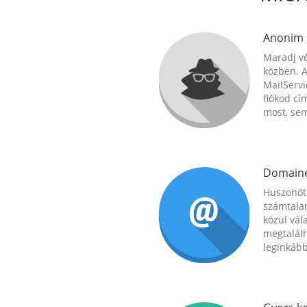
Anonim
Maradj vé
közben. A
MailServi
fiókod cí
most, se
Domain
Huszonöt
számtala
közül vál
megtalál
leginkább