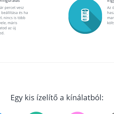
nfigurálás
Ing
ár percet vesz
Az 
 beállítása és ha
hasz
l, nincs is több
mara
ele, máris
költ
tod az új
ed.
Egy kis ízelítő a kínálatból: