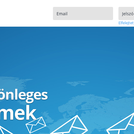
Elfelejtet
lönleges
ímek