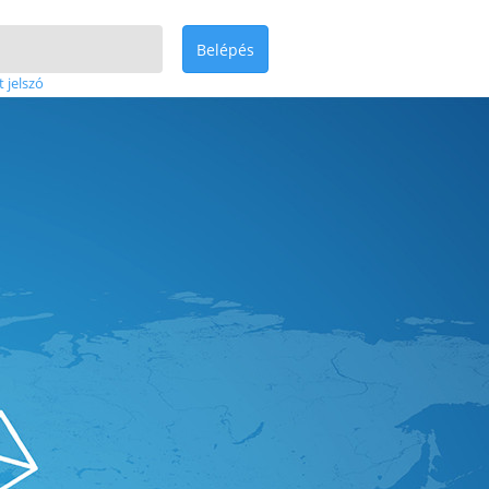
Belépés
t jelszó