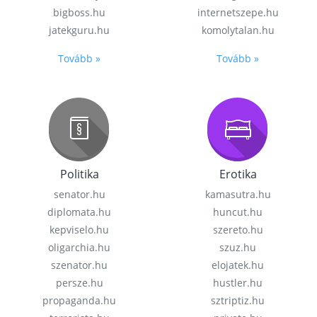
bigboss.hu
internetszepe.hu
jatekguru.hu
komolytalan.hu
Tovább »
Tovább »
Politika
Erotika
senator.hu
kamasutra.hu
diplomata.hu
huncut.hu
kepviselo.hu
szereto.hu
oligarchia.hu
szuz.hu
szenator.hu
elojatek.hu
persze.hu
hustler.hu
propaganda.hu
sztriptiz.hu