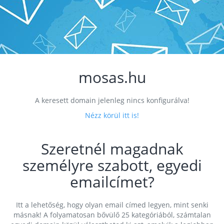
mosas.hu
A keresett domain jelenleg nincs konfigurálva!
Nézz körül itt is!
Szeretnél magadnak
személyre szabott, egyedi
emailcímet?
Itt a lehetőség, hogy olyan email címed legyen, mint senki
másnak! A folyamatosan bővülő 25 kategóriából, számtalan