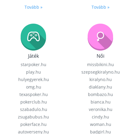
Tovább »
Tovább »
Játék
Női
starpoker.hu
missbikini.hu
play.hu
szepsegkiralyno.hu
hulyegyerek.hu
kiralyno.hu
omg.hu
diaklany.hu
texaspoker.hu
bombazo.hu
pokerclub.hu
bianca.hu
szabadulo.hu
veronika.hu
zsugabubus.hu
cindy.hu
pokerface.hu
woman.hu
autoverseny.hu
badgirl.hu