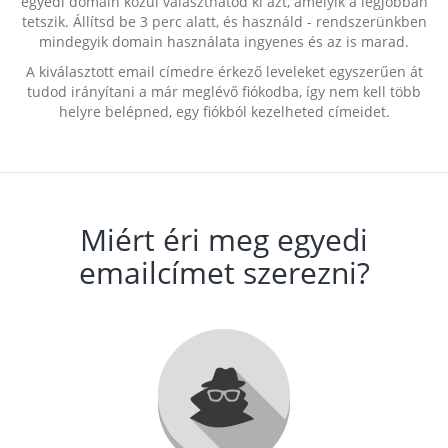
egyedi domain közül választhatod ki azt, amelyik a legjobban
tetszik. Állítsd be 3 perc alatt, és használd - rendszerünkben
mindegyik domain használata ingyenes és az is marad.
A kiválasztott email címedre érkező leveleket egyszerűen át
tudod irányítani a már meglévő fiókodba, így nem kell több
helyre belépned, egy fiókból kezelheted címeidet.
Miért éri meg egyedi
emailcímet szerezni?