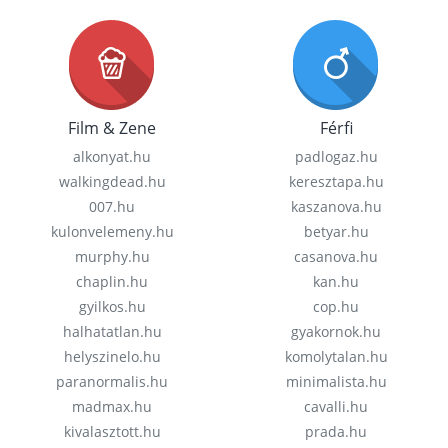
Film & Zene
Férfi
alkonyat.hu
padlogaz.hu
walkingdead.hu
keresztapa.hu
007.hu
kaszanova.hu
kulonvelemeny.hu
betyar.hu
murphy.hu
casanova.hu
chaplin.hu
kan.hu
gyilkos.hu
cop.hu
halhatatlan.hu
gyakornok.hu
helyszinelo.hu
komolytalan.hu
paranormalis.hu
minimalista.hu
madmax.hu
cavalli.hu
kivalasztott.hu
prada.hu