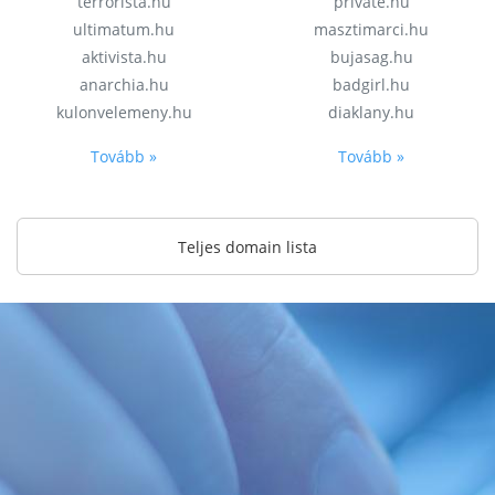
terrorista.hu
private.hu
ultimatum.hu
masztimarci.hu
aktivista.hu
bujasag.hu
anarchia.hu
badgirl.hu
kulonvelemeny.hu
diaklany.hu
Tovább »
Tovább »
Teljes domain lista