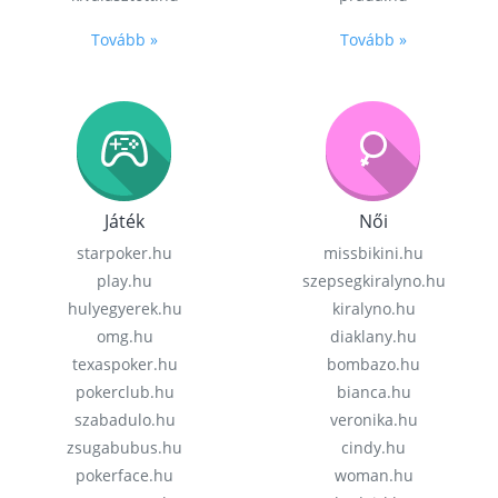
Tovább »
Tovább »
Játék
Női
starpoker.hu
missbikini.hu
play.hu
szepsegkiralyno.hu
hulyegyerek.hu
kiralyno.hu
omg.hu
diaklany.hu
texaspoker.hu
bombazo.hu
pokerclub.hu
bianca.hu
szabadulo.hu
veronika.hu
zsugabubus.hu
cindy.hu
pokerface.hu
woman.hu