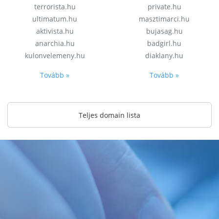
terrorista.hu
private.hu
ultimatum.hu
masztimarci.hu
aktivista.hu
bujasag.hu
anarchia.hu
badgirl.hu
kulonvelemeny.hu
diaklany.hu
Tovább »
Tovább »
Teljes domain lista