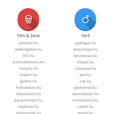
Film & Zene
Férfi
alkonyat.hu
padlogaz.hu
walkingdead.hu
keresztapa.hu
007.hu
kaszanova.hu
kulonvelemeny.hu
betyar.hu
murphy.hu
casanova.hu
chaplin.hu
kan.hu
gyilkos.hu
cop.hu
halhatatlan.hu
gyakornok.hu
helyszinelo.hu
komolytalan.hu
paranormalis.hu
minimalista.hu
madmax.hu
cavalli.hu
kivalasztott.hu
prada.hu