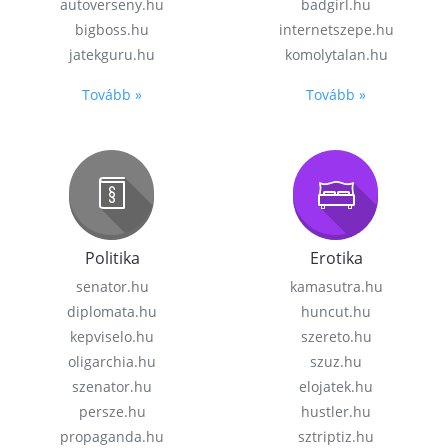
autoverseny.hu
badgirl.hu
bigboss.hu
internetszepe.hu
jatekguru.hu
komolytalan.hu
Tovább »
Tovább »
Politika
Erotika
senator.hu
kamasutra.hu
diplomata.hu
huncut.hu
kepviselo.hu
szereto.hu
oligarchia.hu
szuz.hu
szenator.hu
elojatek.hu
persze.hu
hustler.hu
propaganda.hu
sztriptiz.hu