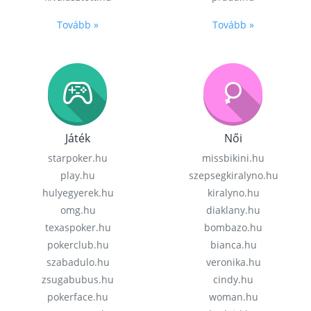
Tovább »
Tovább »
Játék
Női
starpoker.hu
missbikini.hu
play.hu
szepsegkiralyno.hu
hulyegyerek.hu
kiralyno.hu
omg.hu
diaklany.hu
texaspoker.hu
bombazo.hu
pokerclub.hu
bianca.hu
szabadulo.hu
veronika.hu
zsugabubus.hu
cindy.hu
pokerface.hu
woman.hu