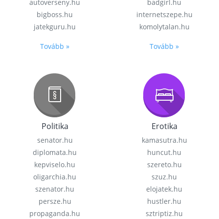
autoverseny.hu
badgirl.hu
bigboss.hu
internetszepe.hu
jatekguru.hu
komolytalan.hu
Tovább »
Tovább »
Politika
Erotika
senator.hu
kamasutra.hu
diplomata.hu
huncut.hu
kepviselo.hu
szereto.hu
oligarchia.hu
szuz.hu
szenator.hu
elojatek.hu
persze.hu
hustler.hu
propaganda.hu
sztriptiz.hu