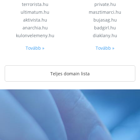
terrorista.hu
private.hu
ultimatum.hu
masztimarci.hu
aktivista.hu
bujasag.hu
anarchia.hu
badgirl.hu
kulonvelemeny.hu
diaklany.hu
Tovább »
Tovább »
Teljes domain lista