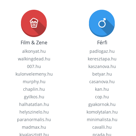
Film & Zene
Férfi
alkonyat.hu
padlogaz.hu
walkingdead.hu
keresztapa.hu
007.hu
kaszanova.hu
kulonvelemeny.hu
betyar.hu
murphy.hu
casanova.hu
chaplin.hu
kan.hu
gyilkos.hu
cop.hu
halhatatlan.hu
gyakornok.hu
helyszinelo.hu
komolytalan.hu
paranormalis.hu
minimalista.hu
madmax.hu
cavalli.hu
kivalasztott.hu
prada.hu