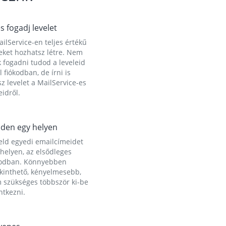
és fogadj levelet
ilService-en teljes értékű
eket hozhatsz létre. Nem
 fogadni tudod a leveleid
l fiókodban, de írni is
z levelet a MailService-es
idről.
den egy helyen
eld egyedi emailcímeidet
helyen, az elsődleges
kodban. Könnyebben
ekinthető, kényelmesebb,
 szükséges többször ki-be
ntkezni.