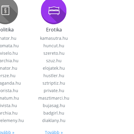
olitika
Erotika
nator.hu
kamasutra.hu
lomata.hu
huncut.hu
viselo.hu
szereto.hu
garchia.hu
szuz.hu
enator.hu
elojatek.hu
rsze.hu
hustler.hu
aganda.hu
sztriptiz.hu
rorista.hu
private.hu
imatum.hu
masztimarci.hu
ivista.hu
bujasag.hu
archia.hu
badgirl.hu
velemeny.hu
diaklany.hu
ovább »
Tovább »