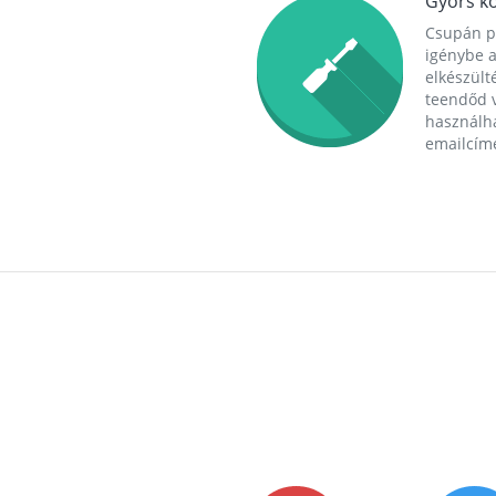
Gyors ko
Csupán p
igénybe a
elkészülté
teendőd v
használha
emailcím