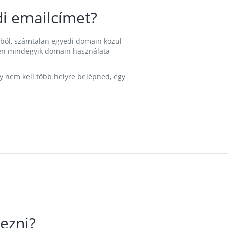
i emailcímet?
ából, számtalan egyedi domain közül
nkben mindegyik domain használata
gy nem kell több helyre belépned, egy
ezni?