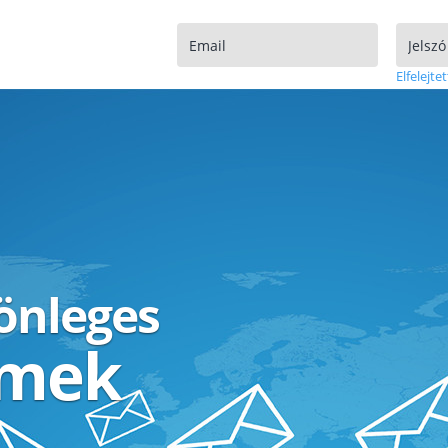
Elfelejtet
lönleges
ímek