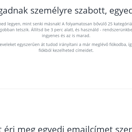
gadnak személyre szabott, egyed
címed legyen, mint senki másnak! A folyamatosan bővülő 25 kategóri
egjobban tetszik. Állítsd be 3 perc alatt, és használd - rendszerü
ingyenes és az is marad.
leveleket egyszerűen át tudod irányítani a már meglévő fiókodba, í
fiókból kezelheted címeidet.
t éri meg egyedi emailcímet szer