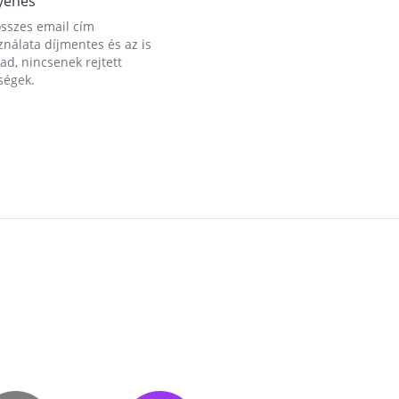
yenes
összes email cím
nálata díjmentes és az is
d, nincsenek rejtett
ségek.