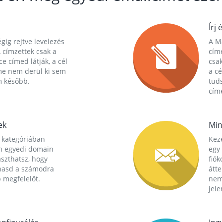
Írj 
gig rejtve levelezés
A Ma
 címzettek csak a
cím
ce címed látják, a cél
csak
me nem derül ki sem
a cé
m később.
tuds
címe
ek
Min
 kategóriában
Kez
n egyedi domain
egy 
aszthatsz, hogy
fió
hasd a számodra
átt
 megfelelőt.
nem
jele