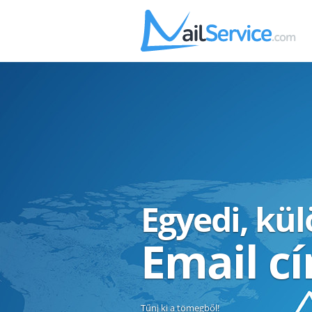
Egyedi, kü
Email c
Tűnj ki a tömegből!