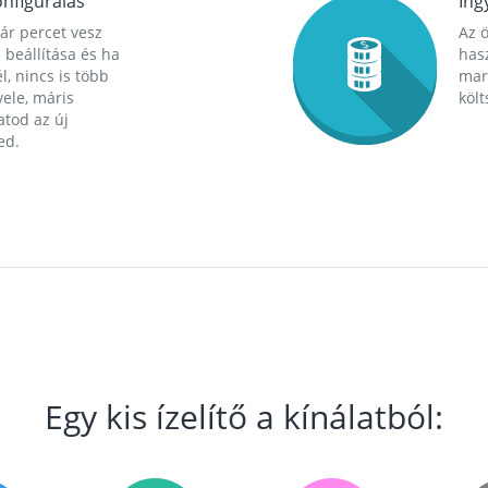
nfigurálás
Ing
ár percet vesz
Az 
 beállítása és ha
hasz
l, nincs is több
mara
ele, máris
költ
tod az új
ed.
Egy kis ízelítő a kínálatból: