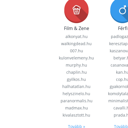
Film & Zene
Férfi
alkonyat.hu
padloga
walkingdead.hu
keresztap
007.hu
kaszanov
kulonvelemeny.hu
betyar.
murphy.hu
casanov
chaplin.hu
kan.h
gyilkos.hu
cop.h
halhatatlan.hu
gyakorno
helyszinelo.hu
komolytal
paranormalis.hu
minimalis
madmax.hu
cavalli
kivalasztott.hu
prada.
Tovább »
Tovább