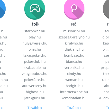
Játék
Női
P
z.hu
starpoker.hu
missbikini.hu
se
a.hu
play.hu
szepsegkiralyno.hu
dip
a.hu
hulyegyerek.hu
kiralyno.hu
kep
hu
omg.hu
diaklany.hu
oli
a.hu
texaspoker.hu
bombazo.hu
sz
u
pokerclub.hu
bianca.hu
pe
u
szabadulo.hu
veronika.hu
prop
k.hu
zsugabubus.hu
cindy.hu
ter
an.hu
pokerface.hu
woman.hu
ult
ta.hu
autoverseny.hu
badgirl.hu
akt
.hu
bigboss.hu
internetszepe.hu
an
hu
jatekguru.hu
komolytalan.hu
kulon
 »
Tovább »
Tovább »
T