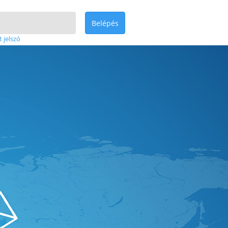
Belépés
t jelszó