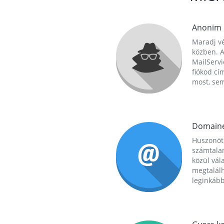
Anonim
Maradj vé
közben. A
MailServi
fiókod cí
most, se
Domain
Huszonöt
számtala
közül vál
megtalál
leginkább