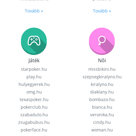
Tovább »
Tovább »
Játék
Női
starpoker.hu
missbikini.hu
play.hu
szepsegkiralyno.hu
hulyegyerek.hu
kiralyno.hu
omg.hu
diaklany.hu
texaspoker.hu
bombazo.hu
pokerclub.hu
bianca.hu
szabadulo.hu
veronika.hu
zsugabubus.hu
cindy.hu
pokerface.hu
woman.hu