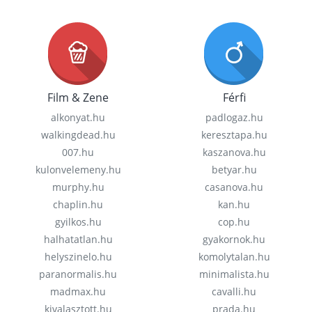
Film & Zene
Férfi
alkonyat.hu
padlogaz.hu
walkingdead.hu
keresztapa.hu
007.hu
kaszanova.hu
kulonvelemeny.hu
betyar.hu
murphy.hu
casanova.hu
chaplin.hu
kan.hu
gyilkos.hu
cop.hu
halhatatlan.hu
gyakornok.hu
helyszinelo.hu
komolytalan.hu
paranormalis.hu
minimalista.hu
madmax.hu
cavalli.hu
kivalasztott.hu
prada.hu