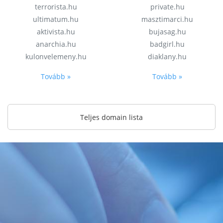
terrorista.hu
private.hu
ultimatum.hu
masztimarci.hu
aktivista.hu
bujasag.hu
anarchia.hu
badgirl.hu
kulonvelemeny.hu
diaklany.hu
Tovább »
Tovább »
Teljes domain lista