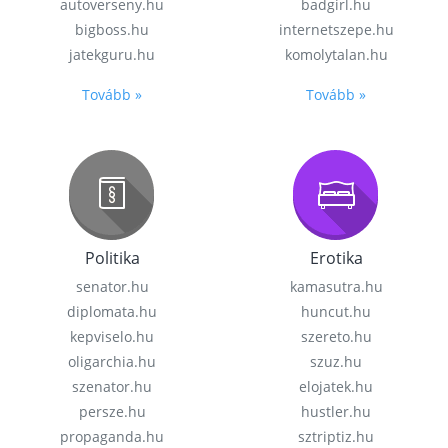
autoverseny.hu
badgirl.hu
bigboss.hu
internetszepe.hu
jatekguru.hu
komolytalan.hu
Tovább »
Tovább »
Politika
Erotika
senator.hu
kamasutra.hu
diplomata.hu
huncut.hu
kepviselo.hu
szereto.hu
oligarchia.hu
szuz.hu
szenator.hu
elojatek.hu
persze.hu
hustler.hu
propaganda.hu
sztriptiz.hu