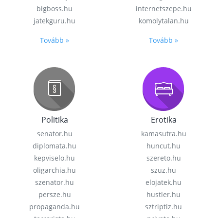
bigboss.hu
internetszepe.hu
jatekguru.hu
komolytalan.hu
Tovább »
Tovább »
Politika
Erotika
senator.hu
kamasutra.hu
diplomata.hu
huncut.hu
kepviselo.hu
szereto.hu
oligarchia.hu
szuz.hu
szenator.hu
elojatek.hu
persze.hu
hustler.hu
propaganda.hu
sztriptiz.hu