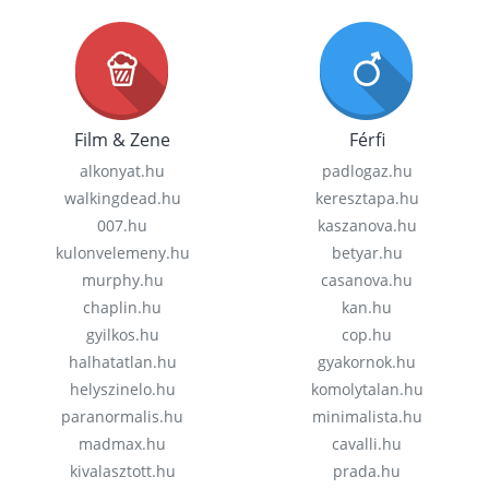
Film & Zene
Férfi
alkonyat.hu
padlogaz.hu
walkingdead.hu
keresztapa.hu
007.hu
kaszanova.hu
kulonvelemeny.hu
betyar.hu
murphy.hu
casanova.hu
chaplin.hu
kan.hu
gyilkos.hu
cop.hu
halhatatlan.hu
gyakornok.hu
helyszinelo.hu
komolytalan.hu
paranormalis.hu
minimalista.hu
madmax.hu
cavalli.hu
kivalasztott.hu
prada.hu