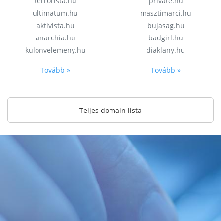
terrorista.hu
private.hu
ultimatum.hu
masztimarci.hu
aktivista.hu
bujasag.hu
anarchia.hu
badgirl.hu
kulonvelemeny.hu
diaklany.hu
Tovább »
Tovább »
Teljes domain lista