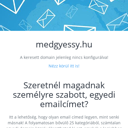
medgyessy.hu
A keresett domain jelenleg nincs konfigurálva!
Nézz körül itt is!
Szeretnél magadnak
személyre szabott, egyedi
emailcímet?
Itt a lehetőség, hogy olyan email címed legyen, mint senki
másnak! A folyamatosan bővülő 25 kategóriából, számtalan