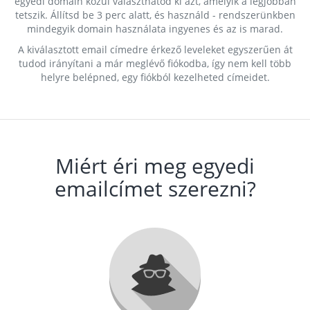
egyedi domain közül választhatod ki azt, amelyik a legjobban
tetszik. Állítsd be 3 perc alatt, és használd - rendszerünkben
mindegyik domain használata ingyenes és az is marad.
A kiválasztott email címedre érkező leveleket egyszerűen át
tudod irányítani a már meglévő fiókodba, így nem kell több
helyre belépned, egy fiókból kezelheted címeidet.
Miért éri meg egyedi
emailcímet szerezni?