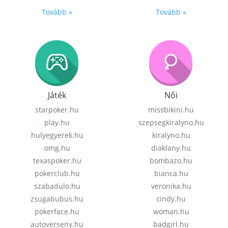
Tovább »
Tovább »
Játék
Női
starpoker.hu
missbikini.hu
play.hu
szepsegkiralyno.hu
hulyegyerek.hu
kiralyno.hu
omg.hu
diaklany.hu
texaspoker.hu
bombazo.hu
pokerclub.hu
bianca.hu
szabadulo.hu
veronika.hu
zsugabubus.hu
cindy.hu
pokerface.hu
woman.hu
autoverseny.hu
badgirl.hu