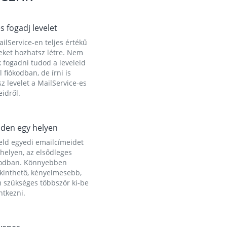
és fogadj levelet
ilService-en teljes értékű
eket hozhatsz létre. Nem
 fogadni tudod a leveleid
l fiókodban, de írni is
z levelet a MailService-es
idről.
den egy helyen
eld egyedi emailcímeidet
helyen, az elsődleges
kodban. Könnyebben
ekinthető, kényelmesebb,
 szükséges többször ki-be
ntkezni.