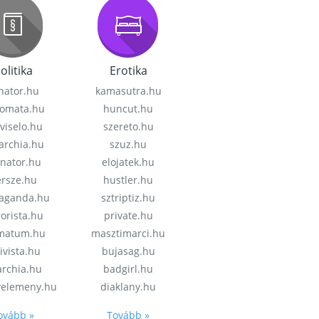
olitika
Erotika
nator.hu
kamasutra.hu
lomata.hu
huncut.hu
viselo.hu
szereto.hu
garchia.hu
szuz.hu
enator.hu
elojatek.hu
rsze.hu
hustler.hu
aganda.hu
sztriptiz.hu
rorista.hu
private.hu
imatum.hu
masztimarci.hu
ivista.hu
bujasag.hu
archia.hu
badgirl.hu
velemeny.hu
diaklany.hu
ovább »
Tovább »