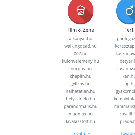
Film & Zene
Férfi
alkonyat.hu
padloga
walkingdead.hu
keresztap
007.hu
kaszanov
kulonvelemeny.hu
betyar.
murphy.hu
casanov
chaplin.hu
kan.h
gyilkos.hu
cop.h
halhatatlan.hu
gyakorno
helyszinelo.hu
komolytal
paranormalis.hu
minimalis
madmax.hu
cavalli
kivalasztott.hu
prada.
Tovább »
Tovább