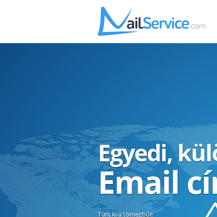
Egyedi, kü
Email c
Tűnj ki a tömegből!