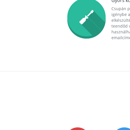
Gyors ko
Csupán p
igénybe a
elkészülté
teendőd v
használha
emailcím