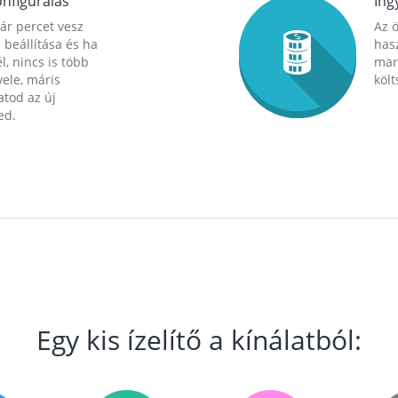
nfigurálás
Ing
ár percet vesz
Az 
 beállítása és ha
hasz
l, nincs is több
mara
ele, máris
költ
tod az új
ed.
Egy kis ízelítő a kínálatból: