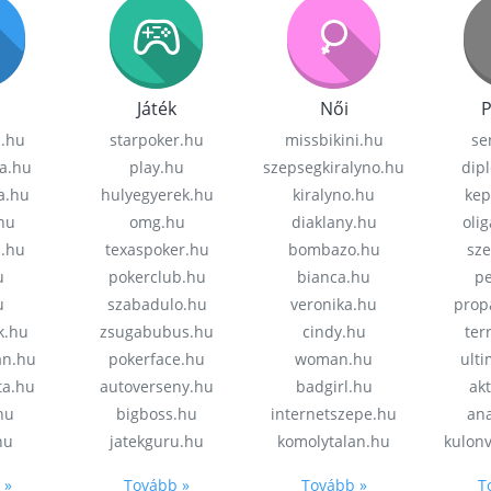
Játék
Női
P
z.hu
starpoker.hu
missbikini.hu
se
a.hu
play.hu
szepsegkiralyno.hu
dip
a.hu
hulyegyerek.hu
kiralyno.hu
kep
hu
omg.hu
diaklany.hu
oli
a.hu
texaspoker.hu
bombazo.hu
sz
u
pokerclub.hu
bianca.hu
pe
u
szabadulo.hu
veronika.hu
prop
k.hu
zsugabubus.hu
cindy.hu
ter
an.hu
pokerface.hu
woman.hu
ult
ta.hu
autoverseny.hu
badgirl.hu
akt
.hu
bigboss.hu
internetszepe.hu
an
hu
jatekguru.hu
komolytalan.hu
kulon
 »
Tovább »
Tovább »
T