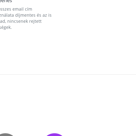
yenes
összes email cím
nálata díjmentes és az is
d, nincsenek rejtett
ségek.