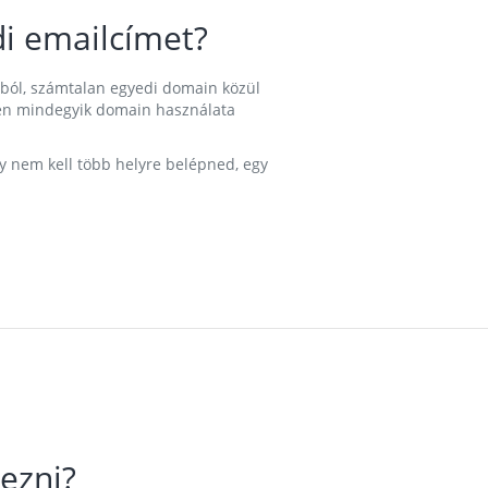
i emailcímet?
ából, számtalan egyedi domain közül
nkben mindegyik domain használata
gy nem kell több helyre belépned, egy
ezni?