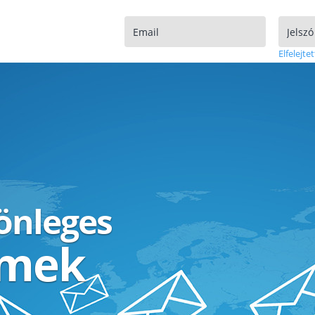
Elfelejtet
lönleges
ímek