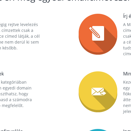
Írj 
gig rejtve levelezés
A Ma
 címzettek csak a
cím
ce címed látják, a cél
csak
me nem derül ki sem
a cé
m később.
tuds
címe
ek
Min
 kategóriában
Kez
n egyedi domain
egy 
aszthatsz, hogy
fió
hasd a számodra
átt
 megfelelőt.
nem
jele