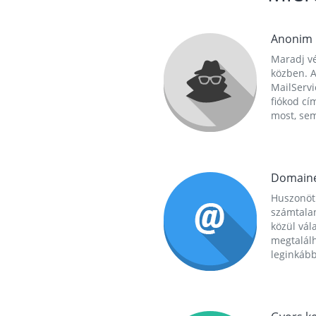
Anonim
Maradj vé
közben. A
MailServi
fiókod cí
most, se
Domain
Huszonöt
számtala
közül vál
megtalál
leginkább