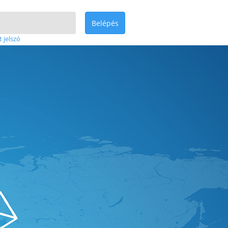
Belépés
t jelszó