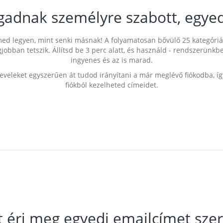
gadnak személyre szabott, egyed
címed legyen, mint senki másnak! A folyamatosan bővülő 25 kategóri
egjobban tetszik. Állítsd be 3 perc alatt, és használd - rendszerü
ingyenes és az is marad.
leveleket egyszerűen át tudod irányítani a már meglévő fiókodba, í
fiókból kezelheted címeidet.
t éri meg egyedi emailcímet szer