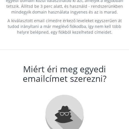
egyedi domain közül választhatod ki azt, amelyik a legjobban
tetszik. Állítsd be 3 perc alatt, és használd - rendszerünkben
mindegyik domain használata ingyenes és az is marad.
A kiválasztott email címedre érkező leveleket egyszerűen át
tudod irányítani a már meglévő fiókodba, így nem kell több
helyre belépned, egy fiókból kezelheted címeidet.
Miért éri meg egyedi
emailcímet szerezni?