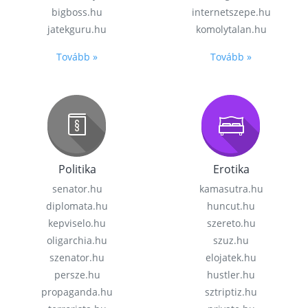
bigboss.hu
internetszepe.hu
jatekguru.hu
komolytalan.hu
Tovább »
Tovább »
Politika
Erotika
senator.hu
kamasutra.hu
diplomata.hu
huncut.hu
kepviselo.hu
szereto.hu
oligarchia.hu
szuz.hu
szenator.hu
elojatek.hu
persze.hu
hustler.hu
propaganda.hu
sztriptiz.hu