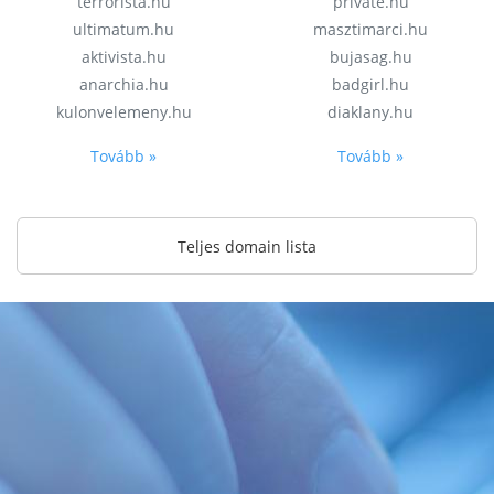
terrorista.hu
private.hu
ultimatum.hu
masztimarci.hu
aktivista.hu
bujasag.hu
anarchia.hu
badgirl.hu
kulonvelemeny.hu
diaklany.hu
Tovább »
Tovább »
Teljes domain lista