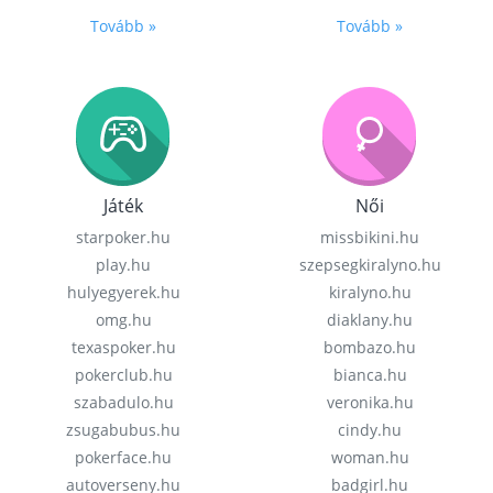
Tovább »
Tovább »
Játék
Női
starpoker.hu
missbikini.hu
play.hu
szepsegkiralyno.hu
hulyegyerek.hu
kiralyno.hu
omg.hu
diaklany.hu
texaspoker.hu
bombazo.hu
pokerclub.hu
bianca.hu
szabadulo.hu
veronika.hu
zsugabubus.hu
cindy.hu
pokerface.hu
woman.hu
autoverseny.hu
badgirl.hu