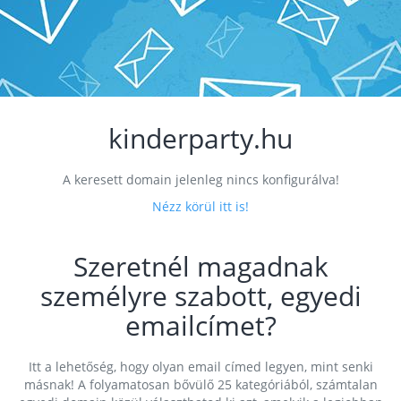
kinderparty.hu
A keresett domain jelenleg nincs konfigurálva!
Nézz körül itt is!
Szeretnél magadnak
személyre szabott, egyedi
emailcímet?
Itt a lehetőség, hogy olyan email címed legyen, mint senki
másnak! A folyamatosan bővülő 25 kategóriából, számtalan