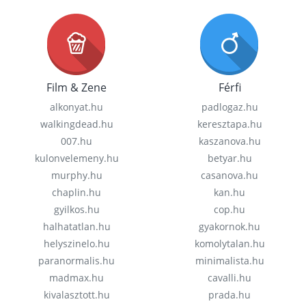
Film & Zene
Férfi
alkonyat.hu
padlogaz.hu
walkingdead.hu
keresztapa.hu
007.hu
kaszanova.hu
kulonvelemeny.hu
betyar.hu
murphy.hu
casanova.hu
chaplin.hu
kan.hu
gyilkos.hu
cop.hu
halhatatlan.hu
gyakornok.hu
helyszinelo.hu
komolytalan.hu
paranormalis.hu
minimalista.hu
madmax.hu
cavalli.hu
kivalasztott.hu
prada.hu