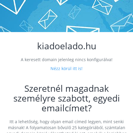
kiadoelado.hu
A keresett domain jelenleg nincs konfigurálva!
Nézz körül itt is!
Szeretnél magadnak
személyre szabott, egyedi
emailcímet?
Itt a lehetőség, hogy olyan email címed legyen, mint senki
másnak! A folyamatosan bővülő 25 kategóriából, számtalan