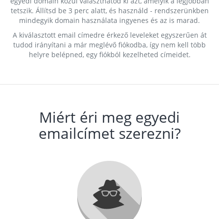
egyedi domain közül választhatod ki azt, amelyik a legjobban
tetszik. Állítsd be 3 perc alatt, és használd - rendszerünkben
mindegyik domain használata ingyenes és az is marad.
A kiválasztott email címedre érkező leveleket egyszerűen át
tudod irányítani a már meglévő fiókodba, így nem kell több
helyre belépned, egy fiókból kezelheted címeidet.
Miért éri meg egyedi
emailcímet szerezni?