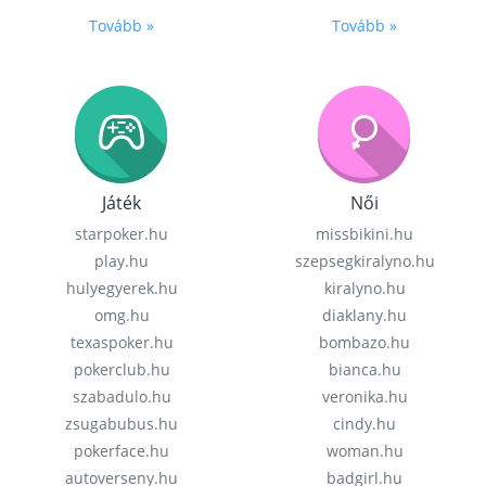
Tovább »
Tovább »
Játék
Női
starpoker.hu
missbikini.hu
play.hu
szepsegkiralyno.hu
hulyegyerek.hu
kiralyno.hu
omg.hu
diaklany.hu
texaspoker.hu
bombazo.hu
pokerclub.hu
bianca.hu
szabadulo.hu
veronika.hu
zsugabubus.hu
cindy.hu
pokerface.hu
woman.hu
autoverseny.hu
badgirl.hu