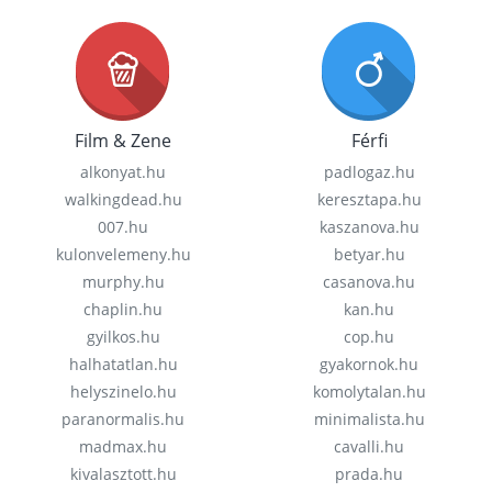
Film & Zene
Férfi
alkonyat.hu
padlogaz.hu
walkingdead.hu
keresztapa.hu
007.hu
kaszanova.hu
kulonvelemeny.hu
betyar.hu
murphy.hu
casanova.hu
chaplin.hu
kan.hu
gyilkos.hu
cop.hu
halhatatlan.hu
gyakornok.hu
helyszinelo.hu
komolytalan.hu
paranormalis.hu
minimalista.hu
madmax.hu
cavalli.hu
kivalasztott.hu
prada.hu