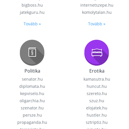
bigboss.hu
internetszepe.hu
jatekguru.hu
komolytalan.hu
Tovább »
Tovább »
Politika
Erotika
senator.hu
kamasutra.hu
diplomata.hu
huncut.hu
kepviselo.hu
szereto.hu
oligarchia.hu
szuz.hu
szenator.hu
elojatek.hu
persze.hu
hustler.hu
propaganda.hu
sztriptiz.hu