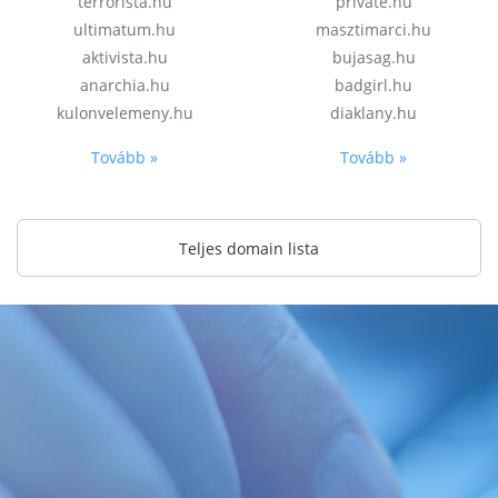
terrorista.hu
private.hu
ultimatum.hu
masztimarci.hu
aktivista.hu
bujasag.hu
anarchia.hu
badgirl.hu
kulonvelemeny.hu
diaklany.hu
Tovább »
Tovább »
Teljes domain lista