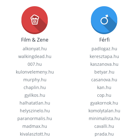
Film & Zene
Férfi
alkonyat.hu
padlogaz.hu
walkingdead.hu
keresztapa.hu
007.hu
kaszanova.hu
kulonvelemeny.hu
betyar.hu
murphy.hu
casanova.hu
chaplin.hu
kan.hu
gyilkos.hu
cop.hu
halhatatlan.hu
gyakornok.hu
helyszinelo.hu
komolytalan.hu
paranormalis.hu
minimalista.hu
madmax.hu
cavalli.hu
kivalasztott.hu
prada.hu