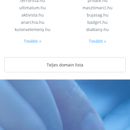
terrorista.hu
private.hu
ultimatum.hu
masztimarci.hu
aktivista.hu
bujasag.hu
anarchia.hu
badgirl.hu
kulonvelemeny.hu
diaklany.hu
Tovább »
Tovább »
Teljes domain lista