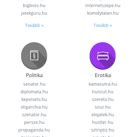
bigboss.hu
internetszepe.hu
jatekguru.hu
komolytalan.hu
Tovább »
Tovább »
Politika
Erotika
senator.hu
kamasutra.hu
diplomata.hu
huncut.hu
kepviselo.hu
szereto.hu
oligarchia.hu
szuz.hu
szenator.hu
elojatek.hu
persze.hu
hustler.hu
propaganda.hu
sztriptiz.hu