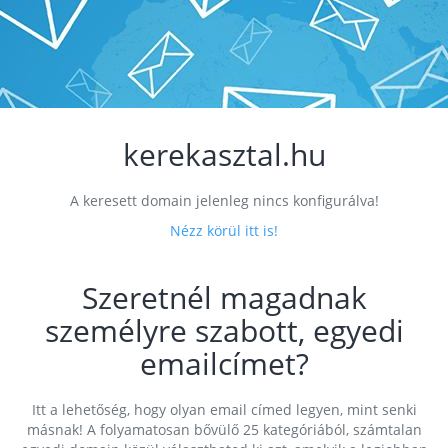
kerekasztal.hu
A keresett domain jelenleg nincs konfigurálva!
Nézz körül itt is!
Szeretnél magadnak
személyre szabott, egyedi
emailcímet?
Itt a lehetőség, hogy olyan email címed legyen, mint senki
másnak! A folyamatosan bővülő 25 kategóriából, számtalan