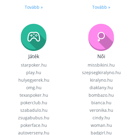
Tovább »
Tovább »
Játék
Női
starpoker.hu
missbikini.hu
play.hu
szepsegkiralyno.hu
hulyegyerek.hu
kiralyno.hu
omg.hu
diaklany.hu
texaspoker.hu
bombazo.hu
pokerclub.hu
bianca.hu
szabadulo.hu
veronika.hu
zsugabubus.hu
cindy.hu
pokerface.hu
woman.hu
autoverseny.hu
badgirl.hu