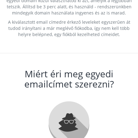
egyedi domain közül választhatod ki azt, amelyik a legjobban
tetszik. Állítsd be 3 perc alatt, és használd - rendszerünkben
mindegyik domain használata ingyenes és az is marad.
A kiválasztott email címedre érkező leveleket egyszerűen át
tudod irányítani a már meglévő fiókodba, így nem kell több
helyre belépned, egy fiókból kezelheted címeidet.
Miért éri meg egyedi
emailcímet szerezni?