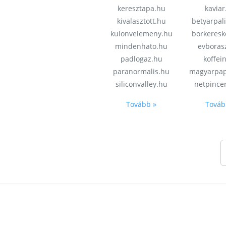
keresztapa.hu
kaviar
kivalasztott.hu
betyarpal
kulonvelemeny.hu
borkeres
mindenhato.hu
evboras
padlogaz.hu
koffei
paranormalis.hu
magyarpap
siliconvalley.hu
netpince
Tovább »
Továb