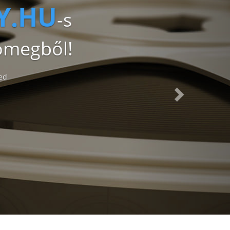
.HU
-s
tömegből!
led