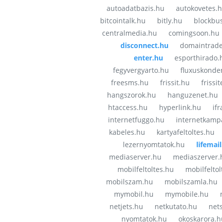
autoadatbazis.hu
autokovetes.
bitcointalk.hu
bitly.hu
blockbu
centralmedia.hu
comingsoon.hu
disconnect.hu
domaintrade
enter.hu
esporthirado.
fegyvergyarto.hu
fluxuskonde
freesms.hu
frissit.hu
frissi
hangszorok.hu
hanguzenet.hu
htaccess.hu
hyperlink.hu
if
internetfuggo.hu
internetkamp
kabeles.hu
kartyafeltoltes.hu
lezernyomtatok.hu
lifemai
mediaserver.hu
mediaszerver.
mobilfeltoltes.hu
mobilfeltol
mobilszam.hu
mobilszamla.hu
mymobil.hu
mymobile.hu
netjets.hu
netkutato.hu
net
nyomtatok.hu
okoskarora.h