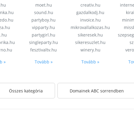
.hu
moet.hu
creativ.hu
intern
inka.hu
sound.hu
gazdalkodj.hu
kir
kedo.hu
partyboy.hu
invoice.hu
minim
za.hu
vipparty.hu
mikrovallalkozas.hu
miss
n.hu
partygirl.hu
sikeresek.hu
szepseg
rika.hu
singleparty.hu
sikeresuzlet.hu
sz
rno.hu
fesztivaltv.hu
winery.hu
ver
b »
Tovább »
Tovább »
To
Összes kategória
Domainek ABC sorrendben