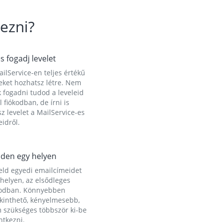
ezni?
és fogadj levelet
ilService-en teljes értékű
eket hozhatsz létre. Nem
 fogadni tudod a leveleid
l fiókodban, de írni is
z levelet a MailService-es
idről.
den egy helyen
eld egyedi emailcímeidet
helyen, az elsődleges
kodban. Könnyebben
ekinthető, kényelmesebb,
 szükséges többször ki-be
ntkezni.