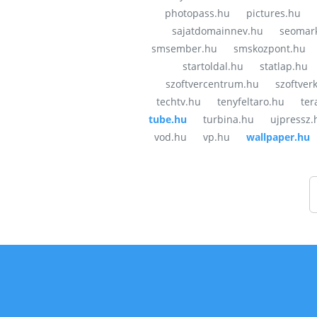
photopass.hu
pictures.hu
sajatdomainnev.hu
seomark
smsember.hu
smskozpont.hu
startoldal.hu
statlap.hu
szoftvercentrum.hu
szoftver
techtv.hu
tenyfeltaro.hu
ter
tube.hu
turbina.hu
ujpressz.
vod.hu
vp.hu
wallpaper.hu