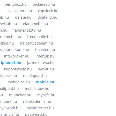
bentobox.hu
biokereso.hu
u
callcenters.hu
capslock.hu
ub.hu
delete.hu
digitalid.hu
yvklub.hu
eladomobil.hu
m.hu
fajlmegoszto.hu
freemobil.hu
freemobile.hu
cked.hu
halozatvedelem.hu
eveltanacsado.hu
houston.hu
interbroker.hu
interjuk.hu
iphone6.hu
jarmukereso.hu
kuponfigyelo.hu
layout.hu
iahack.hu
mediapiac.hu
u
mobile.co.hu
mobile.hu
bilpont.hu
mobilshow.hu
hu
multichat.hu
mycafe.hu
empark.hu
netakademia.hu
nyetwork.hu
nyiltinternet.hu
garancia.hu
password.hu