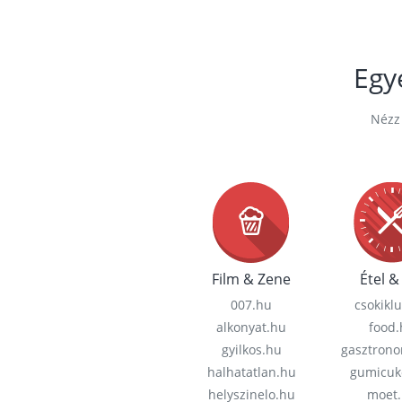
Egy
Nézz 
Film & Zene
Étel & 
007.hu
csokikl
alkonyat.hu
food
gyilkos.hu
gasztron
halhatatlan.hu
gumicuk
helyszinelo.hu
moet