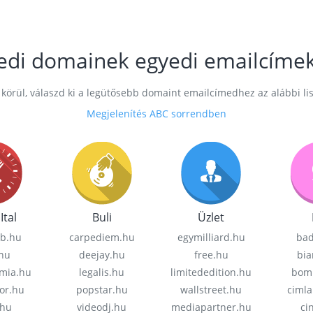
edi domainek egyedi emailcíme
körül, válaszd ki a legütősebb domaint emailcímedhez az alábbi li
Megjelenítés ABC sorrendben
Ital
Buli
Üzlet
ub.hu
carpediem.hu
egymilliard.hu
bad
.hu
deejay.hu
free.hu
bia
omia.hu
legalis.hu
limitededition.hu
bom
or.hu
popstar.hu
wallstreet.hu
cimla
.hu
videodj.hu
mediapartner.hu
ci