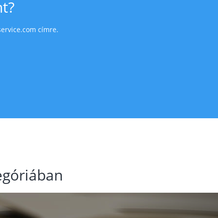
nt?
ervice.com
címre.
egóriában
Next