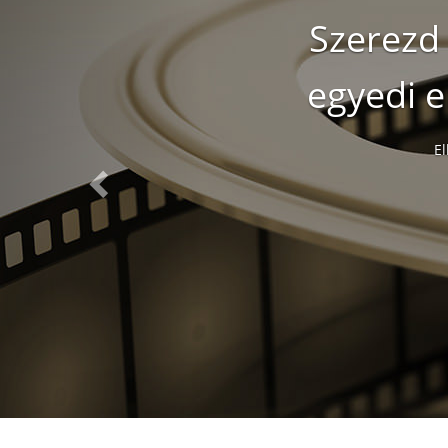
Szere
egyedi e
El