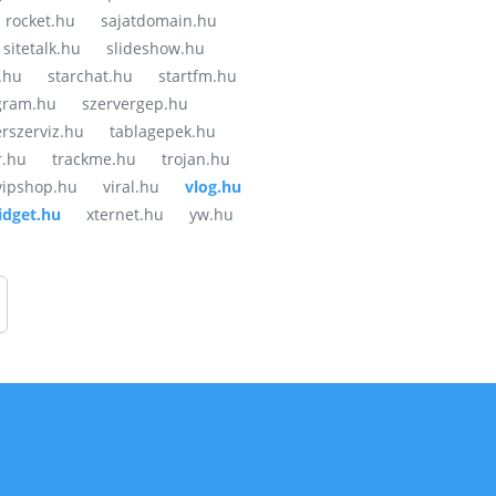
rocket.hu
sajatdomain.hu
sitetalk.hu
slideshow.hu
.hu
starchat.hu
startfm.hu
gram.hu
szervergep.hu
erszerviz.hu
tablagepek.hu
r.hu
trackme.hu
trojan.hu
vipshop.hu
viral.hu
vlog.hu
idget.hu
xternet.hu
yw.hu