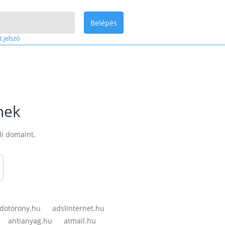
Belépés
t jelszó
nek
di domaint.
dotorony.hu
adslinternet.hu
antianyag.hu
atmail.hu