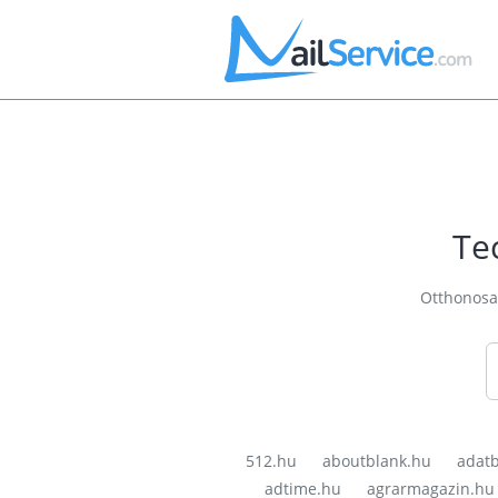
Te
Otthonosan
512.hu
aboutblank.hu
adatb
adtime.hu
agrarmagazin.hu