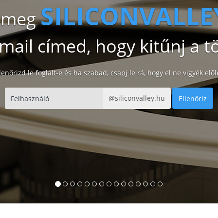
DISCONNECT
zd meg
mail címed, hogy kitűnj a 
lenőrizd le foglalt-e és ha szabad, csapj le rá, hogy el ne vigyék elő
@disconnect.hu
Ellenőriz