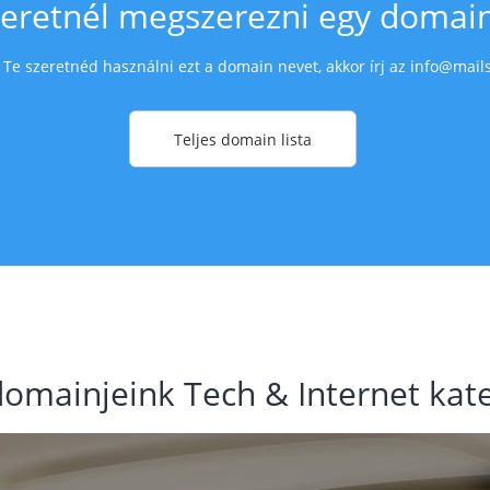
eretnél megszerezni egy domai
e szeretnéd használni ezt a domain nevet, akkor írj az
info@mails
Teljes domain lista
domainjeink Tech & Internet kat