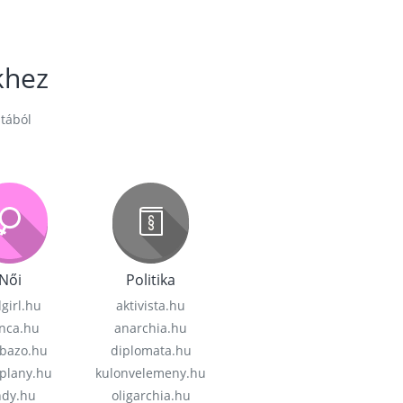
khez
stából
Női
Politika
girl.hu
aktivista.hu
nca.hu
anarchia.hu
bazo.hu
diplomata.hu
plany.hu
kulonvelemeny.hu
ndy.hu
oligarchia.hu