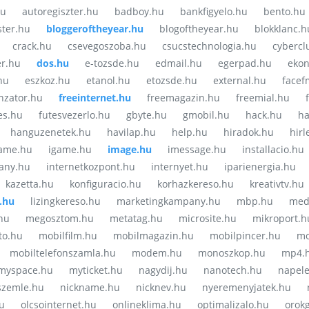
hu
autoregiszter.hu
badboy.hu
bankfigyelo.hu
bento.hu
ster.hu
bloggeroftheyear.hu
blogoftheyear.hu
blokklanc.h
crack.hu
csevegoszoba.hu
csucstechnologia.hu
cybercl
r.hu
dos.hu
e-tozsde.hu
edmail.hu
egerpad.hu
ekon
hu
eszkoz.hu
etanol.hu
etozsde.hu
external.hu
facef
nzator.hu
freeinternet.hu
freemagazin.hu
freemial.hu
tes.hu
futesvezerlo.hu
gbyte.hu
gmobil.hu
hack.hu
ha
hanguzenetek.hu
havilap.hu
help.hu
hiradok.hu
hirl
rame.hu
igame.hu
image.hu
imessage.hu
installacio.hu
any.hu
internetkozpont.hu
internyet.hu
iparienergia.hu
kazetta.hu
konfiguracio.hu
korhazkereso.hu
kreativtv.hu
l.hu
lizingkereso.hu
marketingkampany.hu
mbp.hu
med
hu
megosztom.hu
metatag.hu
microsite.hu
mikroport.h
to.hu
mobilfilm.hu
mobilmagazin.hu
mobilpincer.hu
mo
mobiltelefonszamla.hu
modem.hu
monoszkop.hu
mp4.
myspace.hu
myticket.hu
nagydij.hu
nanotech.hu
napel
szemle.hu
nickname.hu
nicknev.hu
nyeremenyjatek.hu
u
olcsointernet.hu
onlineklima.hu
optimalizalo.hu
orok