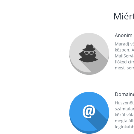
Miér
Anonim
Maradj vé
közben. A
MailServi
fiókod cí
most, se
Domain
Huszonöt
számtala
közül vál
megtalál
leginkább