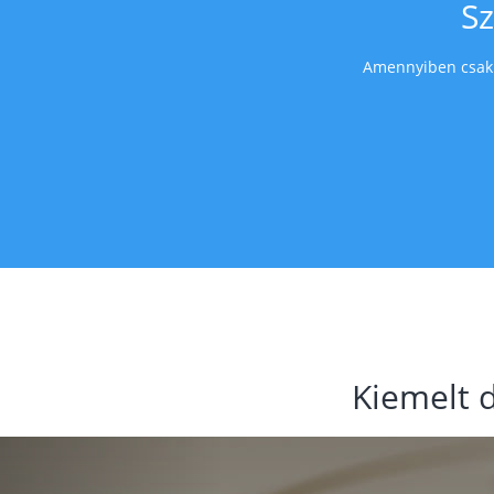
Sz
Amennyiben csak T
Kiemelt 
Previous