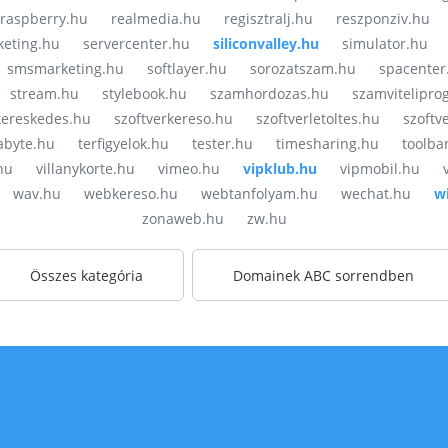
raspberry.hu
realmedia.hu
regisztralj.hu
reszponziv.hu
eting.hu
servercenter.hu
siliconvalley.hu
simulator.hu
smsmarketing.hu
softlayer.hu
sorozatszam.hu
spacenter
stream.hu
stylebook.hu
szamhordozas.hu
szamvitelipro
kereskedes.hu
szoftverkereso.hu
szoftverletoltes.hu
szoftv
abyte.hu
terfigyelok.hu
tester.hu
timesharing.hu
toolba
hu
villanykorte.hu
vimeo.hu
vipklub.hu
vipmobil.hu
wav.hu
webkereso.hu
webtanfolyam.hu
wechat.hu
w
zonaweb.hu
zw.hu
Összes kategória
Domainek ABC sorrendben