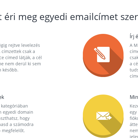
t éri meg egyedi emailcímet szer
Írj 
gig rejtve levelezés
A Ma
 címzettek csak a
cím
ce címed látják, a cél
csak
me nem derül ki sem
a cé
m később.
tuds
címe
ek
Min
 kategóriában
Kez
n egyedi domain
egy 
aszthatsz, hogy
fió
hasd a számodra
átt
 megfelelőt.
nem
jele