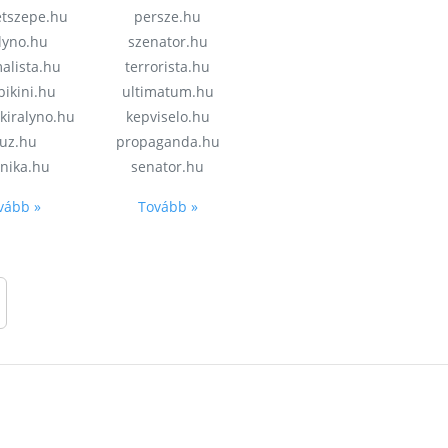
etszepe.hu
persze.hu
alyno.hu
szenator.hu
alista.hu
terrorista.hu
bikini.hu
ultimatum.hu
kiralyno.hu
kepviselo.hu
uz.hu
propaganda.hu
onika.hu
senator.hu
vább »
Tovább »