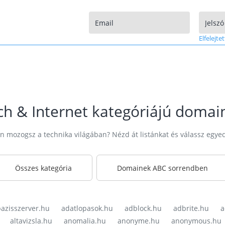
Elfelejtet
ch & Internet kategóriájú domai
 mozogsz a technika világában? Nézd át listánkat és válassz egye
Összes kategória
Domainek ABC sorrendben
azisszerver.hu
adatlopasok.hu
adblock.hu
adbrite.hu
a
altavizsla.hu
anomalia.hu
anonyme.hu
anonymous.hu