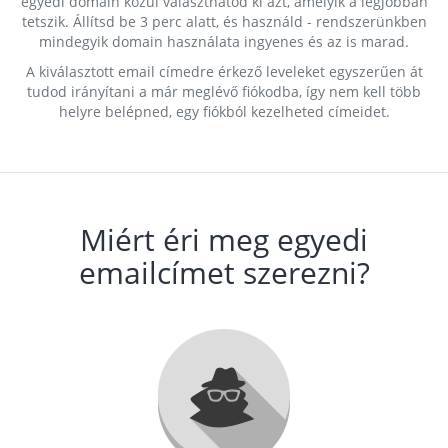
egyedi domain közül választhatod ki azt, amelyik a legjobban
tetszik. Állítsd be 3 perc alatt, és használd - rendszerünkben
mindegyik domain használata ingyenes és az is marad.
A kiválasztott email címedre érkező leveleket egyszerűen át
tudod irányítani a már meglévő fiókodba, így nem kell több
helyre belépned, egy fiókból kezelheted címeidet.
Miért éri meg egyedi
emailcímet szerezni?