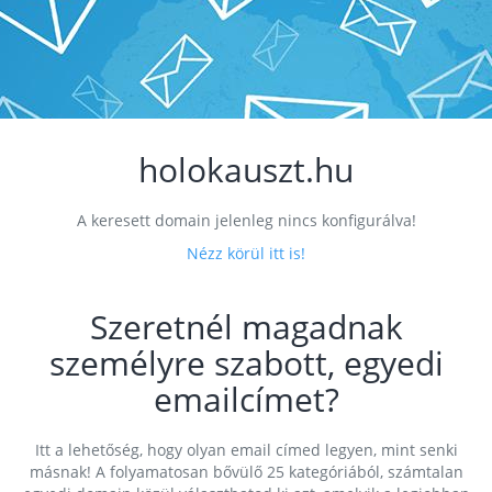
holokauszt.hu
A keresett domain jelenleg nincs konfigurálva!
Nézz körül itt is!
Szeretnél magadnak
személyre szabott, egyedi
emailcímet?
Itt a lehetőség, hogy olyan email címed legyen, mint senki
másnak! A folyamatosan bővülő 25 kategóriából, számtalan