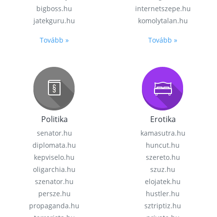
bigboss.hu
internetszepe.hu
jatekguru.hu
komolytalan.hu
Tovább »
Tovább »
Politika
Erotika
senator.hu
kamasutra.hu
diplomata.hu
huncut.hu
kepviselo.hu
szereto.hu
oligarchia.hu
szuz.hu
szenator.hu
elojatek.hu
persze.hu
hustler.hu
propaganda.hu
sztriptiz.hu