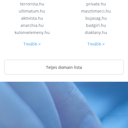
terrorista.hu
private.hu
ultimatum.hu
masztimarci.hu
aktivista.hu
bujasag.hu
anarchia.hu
badgirl.hu
kulonvelemeny.hu
diaklany.hu
Tovább »
Tovább »
Teljes domain lista