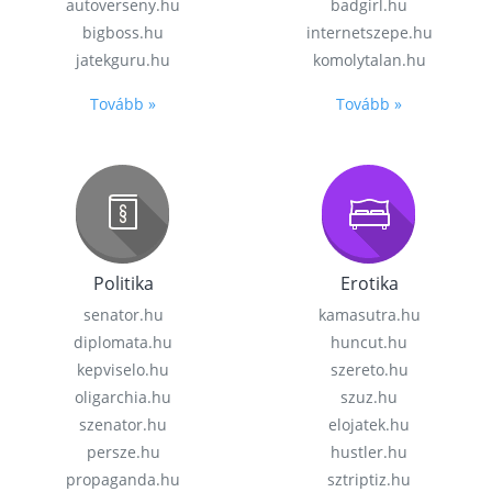
autoverseny.hu
badgirl.hu
bigboss.hu
internetszepe.hu
jatekguru.hu
komolytalan.hu
Tovább »
Tovább »
Politika
Erotika
senator.hu
kamasutra.hu
diplomata.hu
huncut.hu
kepviselo.hu
szereto.hu
oligarchia.hu
szuz.hu
szenator.hu
elojatek.hu
persze.hu
hustler.hu
propaganda.hu
sztriptiz.hu