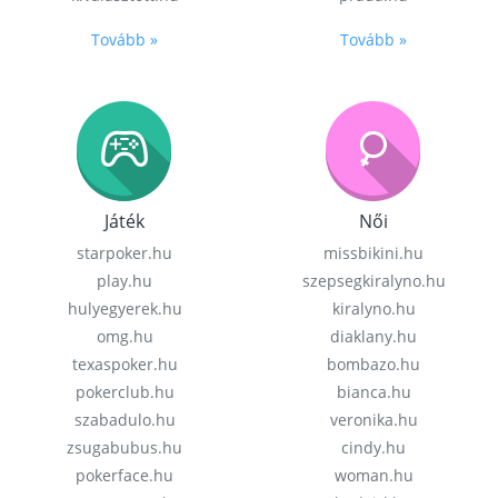
Tovább »
Tovább »
Játék
Női
starpoker.hu
missbikini.hu
play.hu
szepsegkiralyno.hu
hulyegyerek.hu
kiralyno.hu
omg.hu
diaklany.hu
texaspoker.hu
bombazo.hu
pokerclub.hu
bianca.hu
szabadulo.hu
veronika.hu
zsugabubus.hu
cindy.hu
pokerface.hu
woman.hu