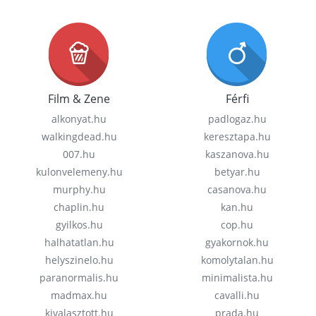
Film & Zene
Férfi
alkonyat.hu
padlogaz.hu
walkingdead.hu
keresztapa.hu
007.hu
kaszanova.hu
kulonvelemeny.hu
betyar.hu
murphy.hu
casanova.hu
chaplin.hu
kan.hu
gyilkos.hu
cop.hu
halhatatlan.hu
gyakornok.hu
helyszinelo.hu
komolytalan.hu
paranormalis.hu
minimalista.hu
madmax.hu
cavalli.hu
kivalasztott.hu
prada.hu