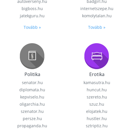
autoverseny.hu
badgirl.hu
bigboss.hu
internetszepe.hu
jatekguru.hu
komolytalan.hu
Tovább »
Tovább »
Politika
Erotika
senator.hu
kamasutra.hu
diplomata.hu
huncut.hu
kepviselo.hu
szereto.hu
oligarchia.hu
szuz.hu
szenator.hu
elojatek.hu
persze.hu
hustler.hu
propaganda.hu
sztriptiz.hu