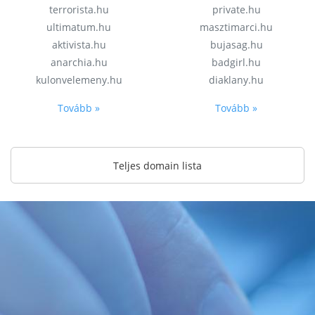
terrorista.hu
private.hu
ultimatum.hu
masztimarci.hu
aktivista.hu
bujasag.hu
anarchia.hu
badgirl.hu
kulonvelemeny.hu
diaklany.hu
Tovább »
Tovább »
Teljes domain lista