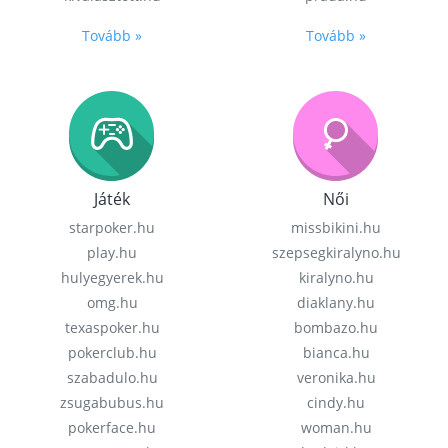
Tovább »
Tovább »
Játék
Női
starpoker.hu
missbikini.hu
play.hu
szepsegkiralyno.hu
hulyegyerek.hu
kiralyno.hu
omg.hu
diaklany.hu
texaspoker.hu
bombazo.hu
pokerclub.hu
bianca.hu
szabadulo.hu
veronika.hu
zsugabubus.hu
cindy.hu
pokerface.hu
woman.hu