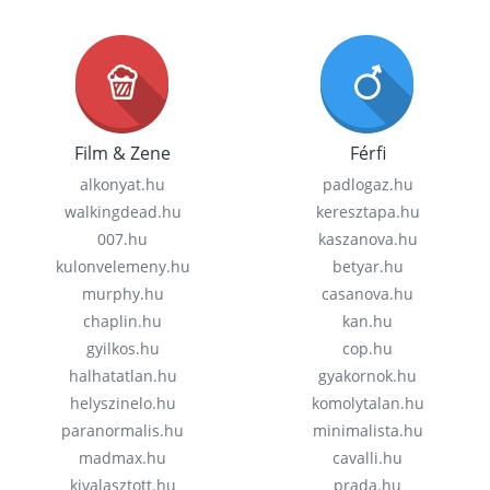
Film & Zene
Férfi
alkonyat.hu
padlogaz.hu
walkingdead.hu
keresztapa.hu
007.hu
kaszanova.hu
kulonvelemeny.hu
betyar.hu
murphy.hu
casanova.hu
chaplin.hu
kan.hu
gyilkos.hu
cop.hu
halhatatlan.hu
gyakornok.hu
helyszinelo.hu
komolytalan.hu
paranormalis.hu
minimalista.hu
madmax.hu
cavalli.hu
kivalasztott.hu
prada.hu