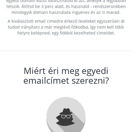
egyedi domain közül választhatod ki azt, amelyik a legjobban
tetszik. Állítsd be 3 perc alatt, és használd - rendszerünkben
mindegyik domain használata ingyenes és az is marad.
A kiválasztott email címedre érkező leveleket egyszerűen át
tudod irányítani a már meglévő fiókodba, így nem kell több
helyre belépned, egy fiókból kezelheted címeidet.
Miért éri meg egyedi
emailcímet szerezni?