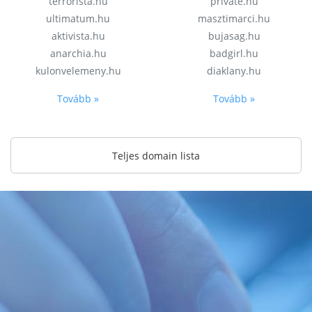
terrorista.hu
private.hu
ultimatum.hu
masztimarci.hu
aktivista.hu
bujasag.hu
anarchia.hu
badgirl.hu
kulonvelemeny.hu
diaklany.hu
Tovább »
Tovább »
Teljes domain lista