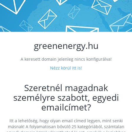
greenenergy.hu
A keresett domain jelenleg nincs konfigurálva!
Nézz körül itt is!
Szeretnél magadnak
személyre szabott, egyedi
emailcímet?
Itt a lehetőség, hogy olyan email címed legyen, mint senki
másnak! A folyamatosan bővülő 25 kategóriából, számtalan