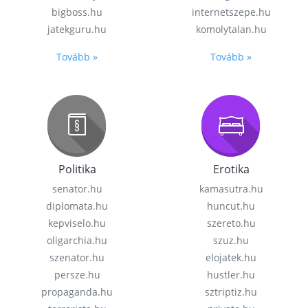
bigboss.hu
internetszepe.hu
jatekguru.hu
komolytalan.hu
Tovább »
Tovább »
Politika
Erotika
senator.hu
kamasutra.hu
diplomata.hu
huncut.hu
kepviselo.hu
szereto.hu
oligarchia.hu
szuz.hu
szenator.hu
elojatek.hu
persze.hu
hustler.hu
propaganda.hu
sztriptiz.hu