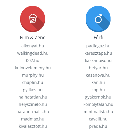
Film & Zene
Férfi
alkonyat.hu
padlogaz.hu
walkingdead.hu
keresztapa.hu
007.hu
kaszanova.hu
kulonvelemeny.hu
betyar.hu
murphy.hu
casanova.hu
chaplin.hu
kan.hu
gyilkos.hu
cop.hu
halhatatlan.hu
gyakornok.hu
helyszinelo.hu
komolytalan.hu
paranormalis.hu
minimalista.hu
madmax.hu
cavalli.hu
kivalasztott.hu
prada.hu