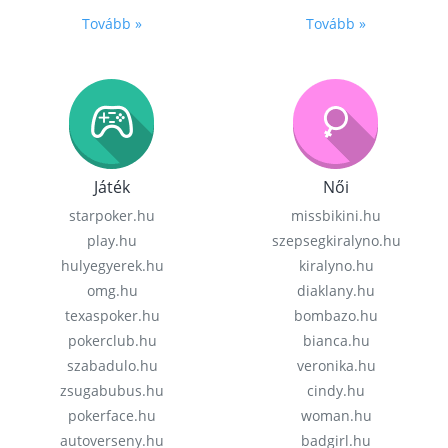
Tovább »
Tovább »
Játék
Női
starpoker.hu
missbikini.hu
play.hu
szepsegkiralyno.hu
hulyegyerek.hu
kiralyno.hu
omg.hu
diaklany.hu
texaspoker.hu
bombazo.hu
pokerclub.hu
bianca.hu
szabadulo.hu
veronika.hu
zsugabubus.hu
cindy.hu
pokerface.hu
woman.hu
autoverseny.hu
badgirl.hu