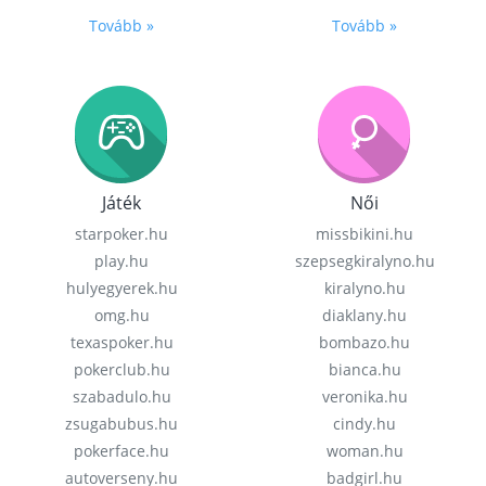
Tovább »
Tovább »
Játék
Női
starpoker.hu
missbikini.hu
play.hu
szepsegkiralyno.hu
hulyegyerek.hu
kiralyno.hu
omg.hu
diaklany.hu
texaspoker.hu
bombazo.hu
pokerclub.hu
bianca.hu
szabadulo.hu
veronika.hu
zsugabubus.hu
cindy.hu
pokerface.hu
woman.hu
autoverseny.hu
badgirl.hu