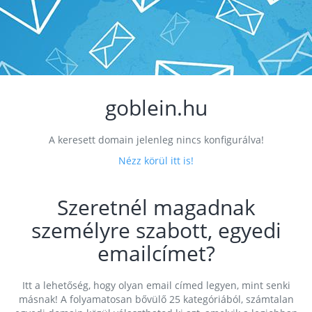
goblein.hu
A keresett domain jelenleg nincs konfigurálva!
Nézz körül itt is!
Szeretnél magadnak
személyre szabott, egyedi
emailcímet?
Itt a lehetőség, hogy olyan email címed legyen, mint senki
másnak! A folyamatosan bővülő 25 kategóriából, számtalan