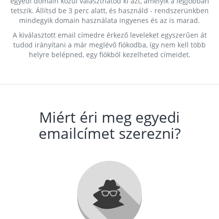
egyedi domain közül választhatod ki azt, amelyik a legjobban
tetszik. Állítsd be 3 perc alatt, és használd - rendszerünkben
mindegyik domain használata ingyenes és az is marad.
A kiválasztott email címedre érkező leveleket egyszerűen át
tudod irányítani a már meglévő fiókodba, így nem kell több
helyre belépned, egy fiókból kezelheted címeidet.
Miért éri meg egyedi
emailcímet szerezni?