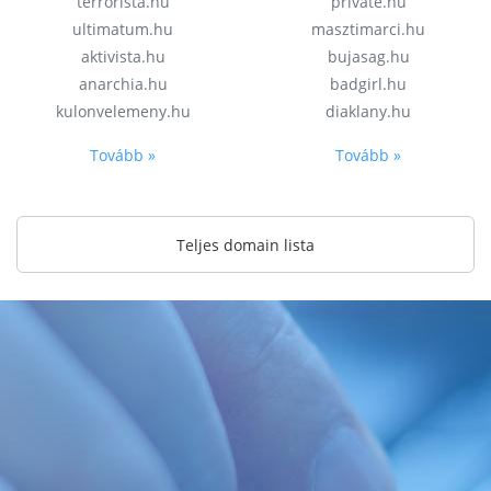
terrorista.hu
private.hu
ultimatum.hu
masztimarci.hu
aktivista.hu
bujasag.hu
anarchia.hu
badgirl.hu
kulonvelemeny.hu
diaklany.hu
Tovább »
Tovább »
Teljes domain lista