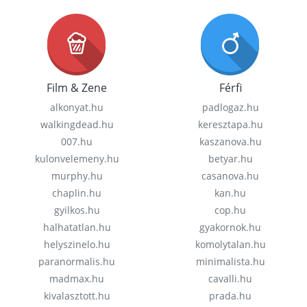
Film & Zene
Férfi
alkonyat.hu
padlogaz.hu
walkingdead.hu
keresztapa.hu
007.hu
kaszanova.hu
kulonvelemeny.hu
betyar.hu
murphy.hu
casanova.hu
chaplin.hu
kan.hu
gyilkos.hu
cop.hu
halhatatlan.hu
gyakornok.hu
helyszinelo.hu
komolytalan.hu
paranormalis.hu
minimalista.hu
madmax.hu
cavalli.hu
kivalasztott.hu
prada.hu