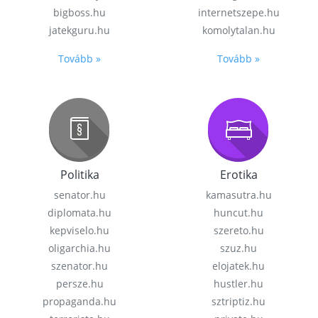
bigboss.hu
internetszepe.hu
jatekguru.hu
komolytalan.hu
Tovább »
Tovább »
Politika
Erotika
senator.hu
kamasutra.hu
diplomata.hu
huncut.hu
kepviselo.hu
szereto.hu
oligarchia.hu
szuz.hu
szenator.hu
elojatek.hu
persze.hu
hustler.hu
propaganda.hu
sztriptiz.hu