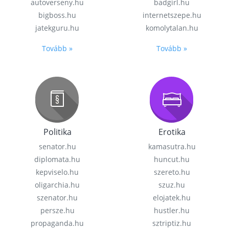
autoverseny.hu
badgirl.hu
bigboss.hu
internetszepe.hu
jatekguru.hu
komolytalan.hu
Tovább »
Tovább »
Politika
Erotika
senator.hu
kamasutra.hu
diplomata.hu
huncut.hu
kepviselo.hu
szereto.hu
oligarchia.hu
szuz.hu
szenator.hu
elojatek.hu
persze.hu
hustler.hu
propaganda.hu
sztriptiz.hu