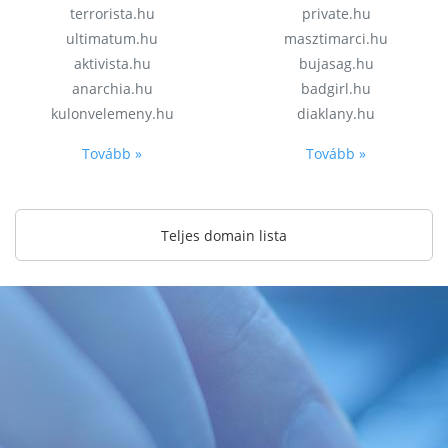
terrorista.hu
private.hu
ultimatum.hu
masztimarci.hu
aktivista.hu
bujasag.hu
anarchia.hu
badgirl.hu
kulonvelemeny.hu
diaklany.hu
Tovább »
Tovább »
Teljes domain lista