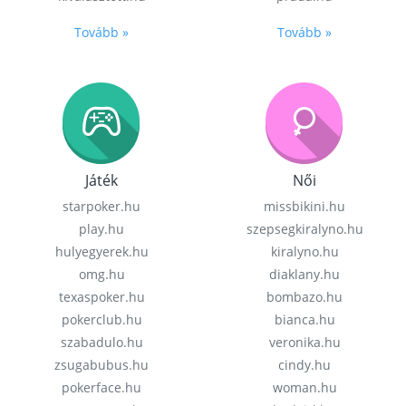
Tovább »
Tovább »
Játék
Női
starpoker.hu
missbikini.hu
play.hu
szepsegkiralyno.hu
hulyegyerek.hu
kiralyno.hu
omg.hu
diaklany.hu
texaspoker.hu
bombazo.hu
pokerclub.hu
bianca.hu
szabadulo.hu
veronika.hu
zsugabubus.hu
cindy.hu
pokerface.hu
woman.hu