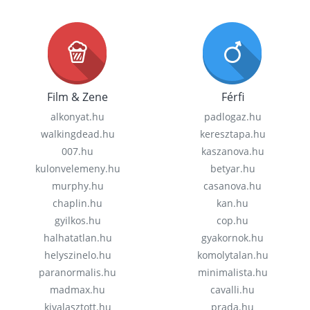
Film & Zene
Férfi
alkonyat.hu
padlogaz.hu
walkingdead.hu
keresztapa.hu
007.hu
kaszanova.hu
kulonvelemeny.hu
betyar.hu
murphy.hu
casanova.hu
chaplin.hu
kan.hu
gyilkos.hu
cop.hu
halhatatlan.hu
gyakornok.hu
helyszinelo.hu
komolytalan.hu
paranormalis.hu
minimalista.hu
madmax.hu
cavalli.hu
kivalasztott.hu
prada.hu