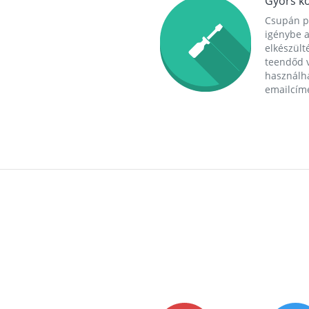
Gyors ko
Csupán p
igénybe a
elkészülté
teendőd v
használha
emailcím