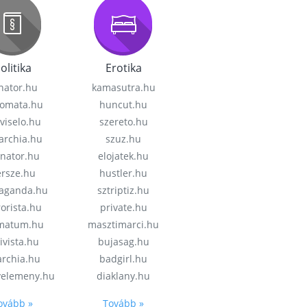
olitika
Erotika
nator.hu
kamasutra.hu
lomata.hu
huncut.hu
viselo.hu
szereto.hu
garchia.hu
szuz.hu
enator.hu
elojatek.hu
rsze.hu
hustler.hu
aganda.hu
sztriptiz.hu
rorista.hu
private.hu
imatum.hu
masztimarci.hu
ivista.hu
bujasag.hu
archia.hu
badgirl.hu
velemeny.hu
diaklany.hu
ovább »
Tovább »