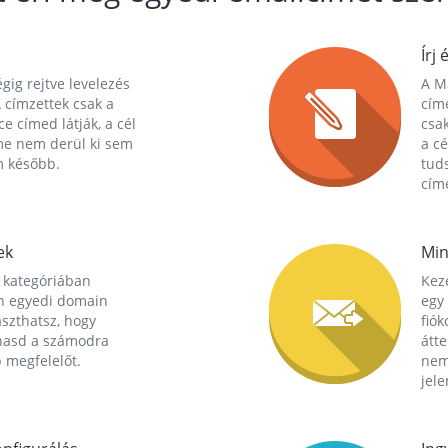
Írj 
gig rejtve levelezés
A Ma
 címzettek csak a
cím
ce címed látják, a cél
csak
me nem derül ki sem
a cé
m később.
tuds
címe
ek
Min
 kategóriában
Kez
n egyedi domain
egy 
aszthatsz, hogy
fió
hasd a számodra
átt
 megfelelőt.
nem
jele