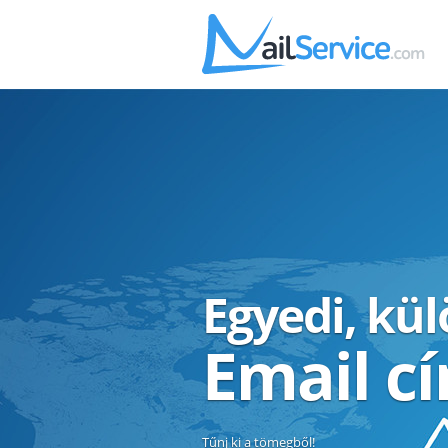
Egyedi, kü
Email c
Tűnj ki a tömegből!