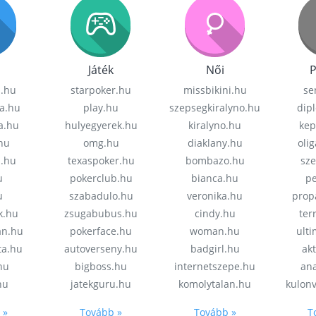
Játék
Női
P
z.hu
starpoker.hu
missbikini.hu
se
a.hu
play.hu
szepsegkiralyno.hu
dip
a.hu
hulyegyerek.hu
kiralyno.hu
kep
hu
omg.hu
diaklany.hu
oli
a.hu
texaspoker.hu
bombazo.hu
sz
u
pokerclub.hu
bianca.hu
pe
u
szabadulo.hu
veronika.hu
prop
k.hu
zsugabubus.hu
cindy.hu
ter
an.hu
pokerface.hu
woman.hu
ult
ta.hu
autoverseny.hu
badgirl.hu
akt
.hu
bigboss.hu
internetszepe.hu
an
hu
jatekguru.hu
komolytalan.hu
kulon
 »
Tovább »
Tovább »
T