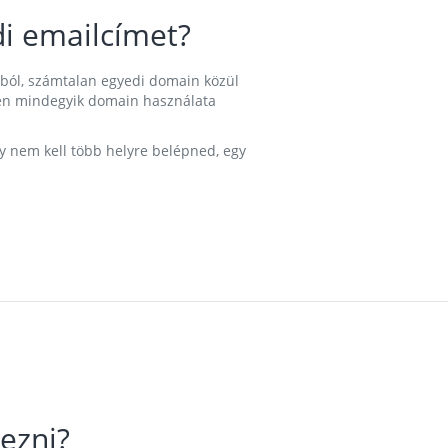
i emailcímet?
ából, számtalan egyedi domain közül
nkben mindegyik domain használata
gy nem kell több helyre belépned, egy
ezni?