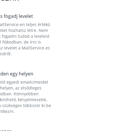
és fogadj levelet
ilService-en teljes értékű
eket hozhatsz létre. Nem
 fogadni tudod a leveleid
l fiókodban, de írni is
z levelet a MailService-es
idről.
den egy helyen
eld egyedi emailcímeidet
helyen, az elsődleges
kodban. Könnyebben
ekinthető, kényelmesebb,
 szükséges többször ki-be
ntkezni.