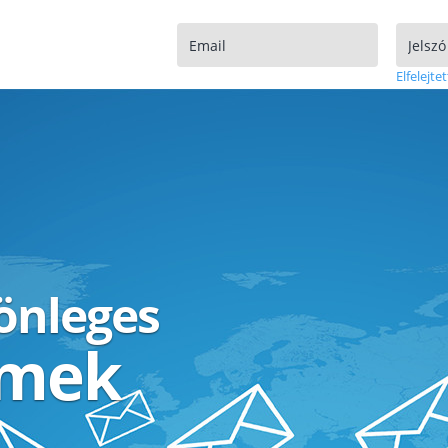
Elfelejtet
lönleges
ímek