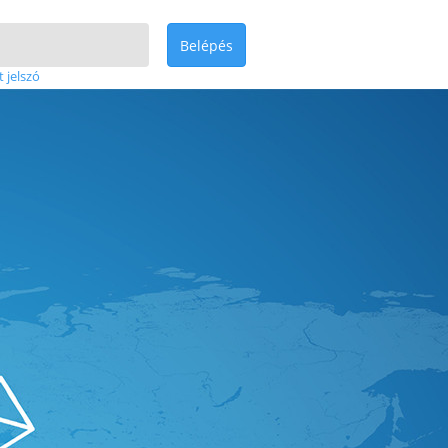
Belépés
t jelszó