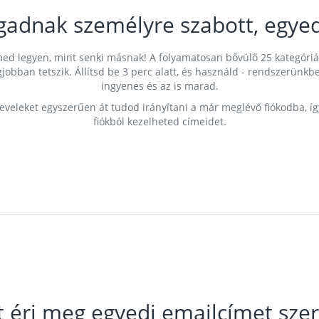
gadnak személyre szabott, egyed
címed legyen, mint senki másnak! A folyamatosan bővülő 25 kategóri
egjobban tetszik. Állítsd be 3 perc alatt, és használd - rendszerü
ingyenes és az is marad.
leveleket egyszerűen át tudod irányítani a már meglévő fiókodba, í
fiókból kezelheted címeidet.
t éri meg egyedi emailcímet szer