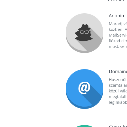
Anonim
Maradj vé
közben. A
MailServi
fiókod cí
most, se
Domain
Huszonöt
számtala
közül vál
megtalál
leginkább