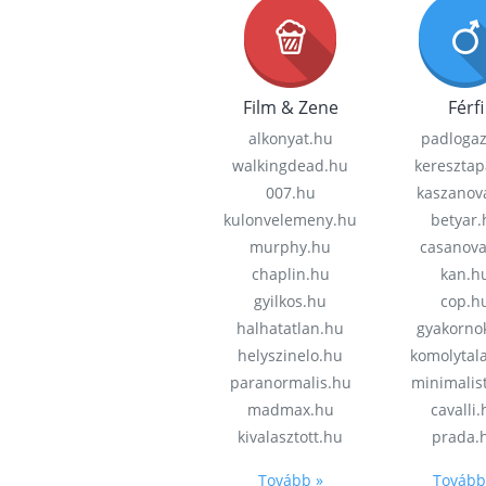
Film & Zene
Férfi
alkonyat.hu
padloga
walkingdead.hu
keresztap
007.hu
kaszanov
kulonvelemeny.hu
betyar.
murphy.hu
casanov
chaplin.hu
kan.h
gyilkos.hu
cop.h
halhatatlan.hu
gyakorno
helyszinelo.hu
komolytal
paranormalis.hu
minimalis
madmax.hu
cavalli
kivalasztott.hu
prada.
Tovább »
Tovább