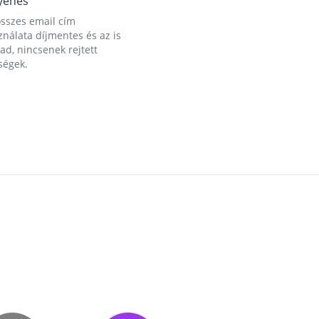
yenes
összes email cím
nálata díjmentes és az is
d, nincsenek rejtett
ségek.