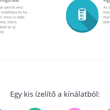
nfigurálás
Ing
ár percet vesz
Az 
 beállítása és ha
hasz
l, nincs is több
mara
ele, máris
költ
tod az új
ed.
Egy kis ízelítő a kínálatból: