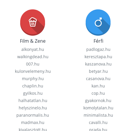
Film & Zene
Férfi
alkonyat.hu
padlogaz.hu
walkingdead.hu
keresztapa.hu
007.hu
kaszanova.hu
kulonvelemeny.hu
betyar.hu
murphy.hu
casanova.hu
chaplin.hu
kan.hu
gyilkos.hu
cop.hu
halhatatlan.hu
gyakornok.hu
helyszinelo.hu
komolytalan.hu
paranormalis.hu
minimalista.hu
madmax.hu
cavalli.hu
kivalasztott.hu
prada.hu