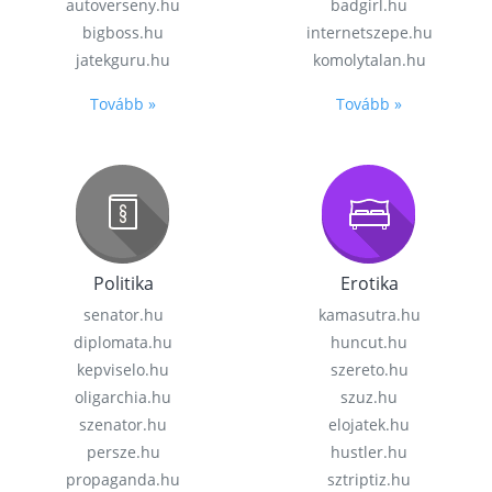
autoverseny.hu
badgirl.hu
bigboss.hu
internetszepe.hu
jatekguru.hu
komolytalan.hu
Tovább »
Tovább »
Politika
Erotika
senator.hu
kamasutra.hu
diplomata.hu
huncut.hu
kepviselo.hu
szereto.hu
oligarchia.hu
szuz.hu
szenator.hu
elojatek.hu
persze.hu
hustler.hu
propaganda.hu
sztriptiz.hu