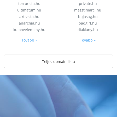
terrorista.hu
private.hu
ultimatum.hu
masztimarci.hu
aktivista.hu
bujasag.hu
anarchia.hu
badgirl.hu
kulonvelemeny.hu
diaklany.hu
Tovább »
Tovább »
Teljes domain lista