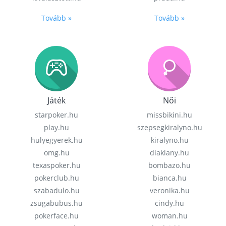
Tovább »
Tovább »
Játék
Női
starpoker.hu
missbikini.hu
play.hu
szepsegkiralyno.hu
hulyegyerek.hu
kiralyno.hu
omg.hu
diaklany.hu
texaspoker.hu
bombazo.hu
pokerclub.hu
bianca.hu
szabadulo.hu
veronika.hu
zsugabubus.hu
cindy.hu
pokerface.hu
woman.hu