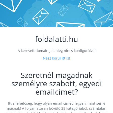
foldalatti.hu
A keresett domain jelenleg nincs konfigurálva!
Nézz körül itt is!
Szeretnél magadnak
személyre szabott, egyedi
emailcímet?
Itt a lehetőség, hogy olyan email címed legyen, mint senki
másnak! A folyamatosan bővülő 25 kategóriából, számtalan