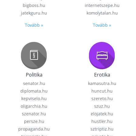
bigboss.hu
internetszepe.hu
jatekguru.hu
komolytalan.hu
Tovább »
Tovább »
Politika
Erotika
senator.hu
kamasutra.hu
diplomata.hu
huncut.hu
kepviselo.hu
szereto.hu
oligarchia.hu
szuz.hu
szenator.hu
elojatek.hu
persze.hu
hustler.hu
propaganda.hu
sztriptiz.hu