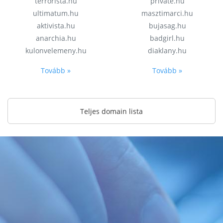
terrorista.hu
private.hu
ultimatum.hu
masztimarci.hu
aktivista.hu
bujasag.hu
anarchia.hu
badgirl.hu
kulonvelemeny.hu
diaklany.hu
Tovább »
Tovább »
Teljes domain lista