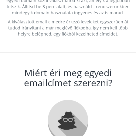
egyedi domain közül választhatod ki azt, amelyik a legjobban
tetszik. Állítsd be 3 perc alatt, és használd - rendszerünkben
mindegyik domain használata ingyenes és az is marad.
A kiválasztott email címedre érkező leveleket egyszerűen át
tudod irányítani a már meglévő fiókodba, így nem kell több
helyre belépned, egy fiókból kezelheted címeidet.
Miért éri meg egyedi
emailcímet szerezni?