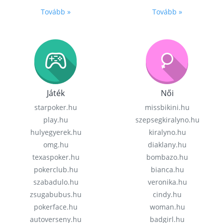
Tovább »
Tovább »
Játék
Női
starpoker.hu
missbikini.hu
play.hu
szepsegkiralyno.hu
hulyegyerek.hu
kiralyno.hu
omg.hu
diaklany.hu
texaspoker.hu
bombazo.hu
pokerclub.hu
bianca.hu
szabadulo.hu
veronika.hu
zsugabubus.hu
cindy.hu
pokerface.hu
woman.hu
autoverseny.hu
badgirl.hu