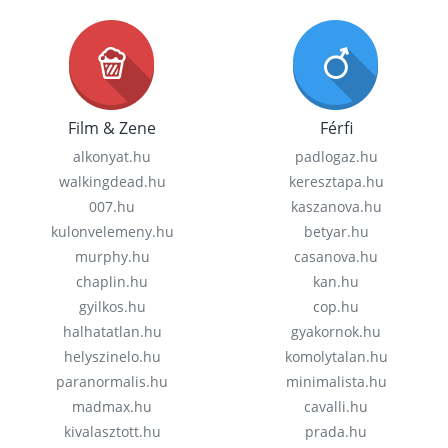
Film & Zene
Férfi
alkonyat.hu
padlogaz.hu
walkingdead.hu
keresztapa.hu
007.hu
kaszanova.hu
kulonvelemeny.hu
betyar.hu
murphy.hu
casanova.hu
chaplin.hu
kan.hu
gyilkos.hu
cop.hu
halhatatlan.hu
gyakornok.hu
helyszinelo.hu
komolytalan.hu
paranormalis.hu
minimalista.hu
madmax.hu
cavalli.hu
kivalasztott.hu
prada.hu