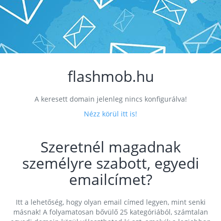
flashmob.hu
A keresett domain jelenleg nincs konfigurálva!
Nézz körül itt is!
Szeretnél magadnak
személyre szabott, egyedi
emailcímet?
Itt a lehetőség, hogy olyan email címed legyen, mint senki
másnak! A folyamatosan bővülő 25 kategóriából, számtalan