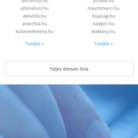
terrorista.hu
private.hu
ultimatum.hu
masztimarci.hu
aktivista.hu
bujasag.hu
anarchia.hu
badgirl.hu
kulonvelemeny.hu
diaklany.hu
Tovább »
Tovább »
Teljes domain lista