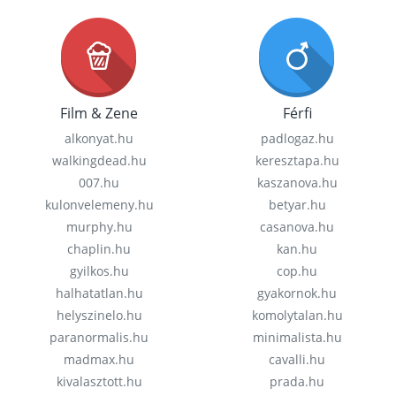
Film & Zene
Férfi
alkonyat.hu
padlogaz.hu
walkingdead.hu
keresztapa.hu
007.hu
kaszanova.hu
kulonvelemeny.hu
betyar.hu
murphy.hu
casanova.hu
chaplin.hu
kan.hu
gyilkos.hu
cop.hu
halhatatlan.hu
gyakornok.hu
helyszinelo.hu
komolytalan.hu
paranormalis.hu
minimalista.hu
madmax.hu
cavalli.hu
kivalasztott.hu
prada.hu