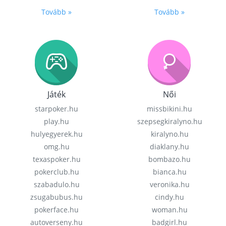
Tovább »
Tovább »
Játék
Női
starpoker.hu
missbikini.hu
play.hu
szepsegkiralyno.hu
hulyegyerek.hu
kiralyno.hu
omg.hu
diaklany.hu
texaspoker.hu
bombazo.hu
pokerclub.hu
bianca.hu
szabadulo.hu
veronika.hu
zsugabubus.hu
cindy.hu
pokerface.hu
woman.hu
autoverseny.hu
badgirl.hu