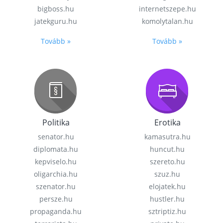
bigboss.hu
internetszepe.hu
jatekguru.hu
komolytalan.hu
Tovább »
Tovább »
Politika
Erotika
senator.hu
kamasutra.hu
diplomata.hu
huncut.hu
kepviselo.hu
szereto.hu
oligarchia.hu
szuz.hu
szenator.hu
elojatek.hu
persze.hu
hustler.hu
propaganda.hu
sztriptiz.hu