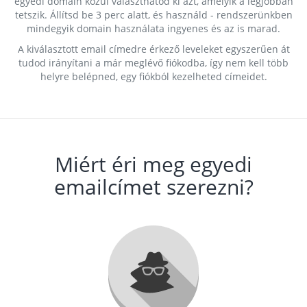
egyedi domain közül választhatod ki azt, amelyik a legjobban
tetszik. Állítsd be 3 perc alatt, és használd - rendszerünkben
mindegyik domain használata ingyenes és az is marad.
A kiválasztott email címedre érkező leveleket egyszerűen át
tudod irányítani a már meglévő fiókodba, így nem kell több
helyre belépned, egy fiókból kezelheted címeidet.
Miért éri meg egyedi
emailcímet szerezni?