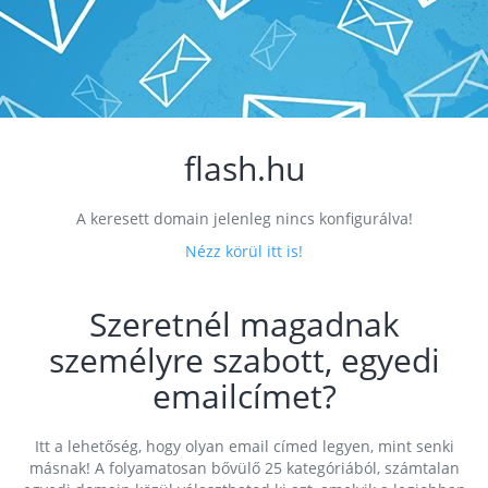
flash.hu
A keresett domain jelenleg nincs konfigurálva!
Nézz körül itt is!
Szeretnél magadnak
személyre szabott, egyedi
emailcímet?
Itt a lehetőség, hogy olyan email címed legyen, mint senki
másnak! A folyamatosan bővülő 25 kategóriából, számtalan