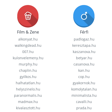
Film & Zene
Férfi
alkonyat.hu
padlogaz.hu
walkingdead.hu
keresztapa.hu
007.hu
kaszanova.hu
kulonvelemeny.hu
betyar.hu
murphy.hu
casanova.hu
chaplin.hu
kan.hu
gyilkos.hu
cop.hu
halhatatlan.hu
gyakornok.hu
helyszinelo.hu
komolytalan.hu
paranormalis.hu
minimalista.hu
madmax.hu
cavalli.hu
kivalasztott.hu
prada.hu