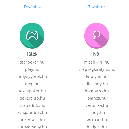
Tovább »
Tovább »
Játék
Női
starpoker.hu
missbikini.hu
play.hu
szepsegkiralyno.hu
hulyegyerek.hu
kiralyno.hu
omg.hu
diaklany.hu
texaspoker.hu
bombazo.hu
pokerclub.hu
bianca.hu
szabadulo.hu
veronika.hu
zsugabubus.hu
cindy.hu
pokerface.hu
woman.hu
autoverseny.hu
badgirl.hu