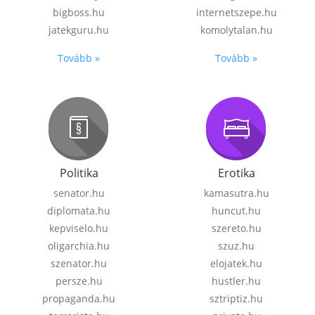
bigboss.hu
internetszepe.hu
jatekguru.hu
komolytalan.hu
Tovább »
Tovább »
Politika
Erotika
senator.hu
kamasutra.hu
diplomata.hu
huncut.hu
kepviselo.hu
szereto.hu
oligarchia.hu
szuz.hu
szenator.hu
elojatek.hu
persze.hu
hustler.hu
propaganda.hu
sztriptiz.hu