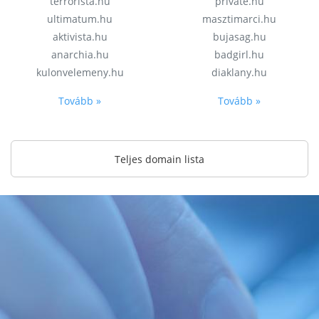
terrorista.hu
private.hu
ultimatum.hu
masztimarci.hu
aktivista.hu
bujasag.hu
anarchia.hu
badgirl.hu
kulonvelemeny.hu
diaklany.hu
Tovább »
Tovább »
Teljes domain lista