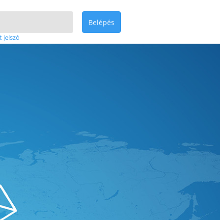
Belépés
t jelszó