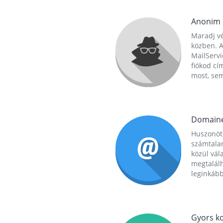
Anonim
Maradj vé
közben. A
MailServi
fiókod cí
most, se
Domain
Huszonöt
számtala
közül vál
megtalál
leginkább
Gyors ko