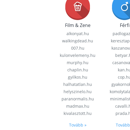
Film & Zene
Férfi
alkonyat.hu
padloga
walkingdead.hu
keresztap
007.hu
kaszanov
kulonvelemeny.hu
betyar.
murphy.hu
casanov
chaplin.hu
kan.h
gyilkos.hu
cop.h
halhatatlan.hu
gyakorno
helyszinelo.hu
komolytal
paranormalis.hu
minimalis
madmax.hu
cavalli
kivalasztott.hu
prada.
Tovább »
Tovább