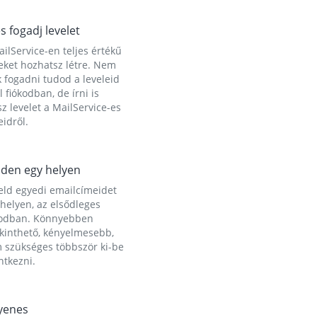
és fogadj levelet
ilService-en teljes értékű
eket hozhatsz létre. Nem
 fogadni tudod a leveleid
l fiókodban, de írni is
z levelet a MailService-es
idről.
den egy helyen
eld egyedi emailcímeidet
helyen, az elsődleges
kodban. Könnyebben
ekinthető, kényelmesebb,
 szükséges többször ki-be
ntkezni.
yenes