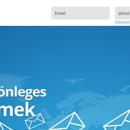
Elfelejtet
lönleges
ímek