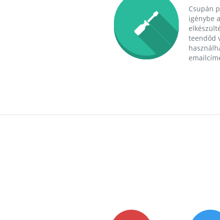
Csupán p
igénybe a
elkészülté
teendőd v
használha
emailcím