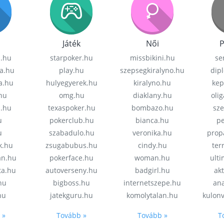
Játék
Női
P
z.hu
starpoker.hu
missbikini.hu
se
a.hu
play.hu
szepsegkiralyno.hu
dip
a.hu
hulyegyerek.hu
kiralyno.hu
kep
hu
omg.hu
diaklany.hu
oli
a.hu
texaspoker.hu
bombazo.hu
sz
u
pokerclub.hu
bianca.hu
pe
u
szabadulo.hu
veronika.hu
prop
k.hu
zsugabubus.hu
cindy.hu
ter
an.hu
pokerface.hu
woman.hu
ult
ta.hu
autoverseny.hu
badgirl.hu
akt
.hu
bigboss.hu
internetszepe.hu
an
hu
jatekguru.hu
komolytalan.hu
kulon
 »
Tovább »
Tovább »
T