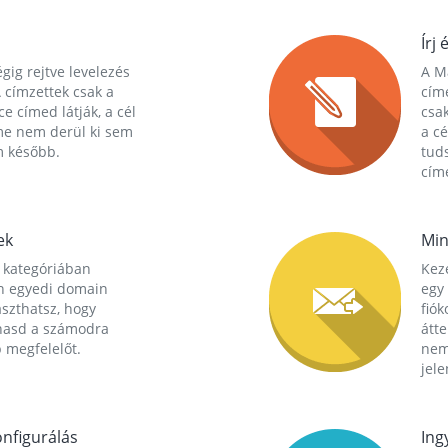
Írj 
gig rejtve levelezés
A Ma
 címzettek csak a
cím
ce címed látják, a cél
csak
me nem derül ki sem
a cé
m később.
tuds
címe
ek
Min
 kategóriában
Kez
n egyedi domain
egy 
aszthatsz, hogy
fió
hasd a számodra
átt
 megfelelőt.
nem
jele
nfigurálás
Ing