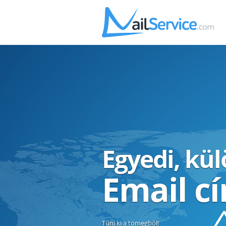
Egyedi, kü
Email c
Tűnj ki a tömegből!