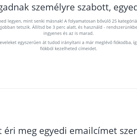
gadnak személyre szabott, egyed
címed legyen, mint senki másnak! A folyamatosan bővülő 25 kategóri
egjobban tetszik. Állítsd be 3 perc alatt, és használd - rendszerü
ingyenes és az is marad.
leveleket egyszerűen át tudod irányítani a már meglévő fiókodba, í
fiókból kezelheted címeidet.
t éri meg egyedi emailcímet szer