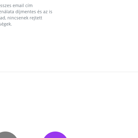
összes email cím
nálata díjmentes és az is
d, nincsenek rejtett
ségek.