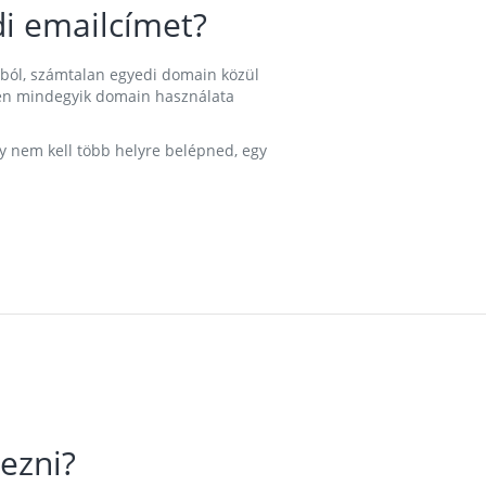
i emailcímet?
ából, számtalan egyedi domain közül
nkben mindegyik domain használata
gy nem kell több helyre belépned, egy
ezni?