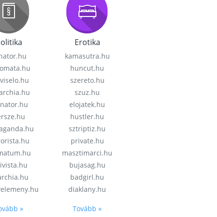
olitika
Erotika
nator.hu
kamasutra.hu
lomata.hu
huncut.hu
viselo.hu
szereto.hu
garchia.hu
szuz.hu
enator.hu
elojatek.hu
rsze.hu
hustler.hu
aganda.hu
sztriptiz.hu
rorista.hu
private.hu
imatum.hu
masztimarci.hu
ivista.hu
bujasag.hu
archia.hu
badgirl.hu
velemeny.hu
diaklany.hu
ovább »
Tovább »