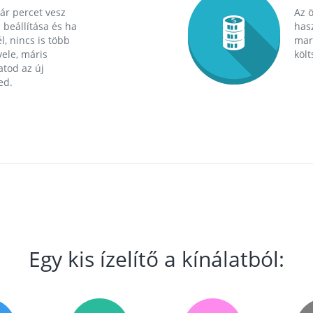
ár percet vesz
Az 
 beállítása és ha
hasz
l, nincs is több
mara
ele, máris
költ
tod az új
ed.
Egy kis ízelítő a kínálatból: