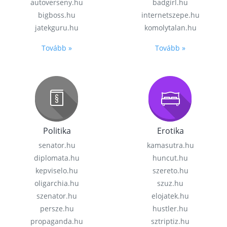
autoverseny.hu
badgirl.hu
bigboss.hu
internetszepe.hu
jatekguru.hu
komolytalan.hu
Tovább »
Tovább »
Politika
Erotika
senator.hu
kamasutra.hu
diplomata.hu
huncut.hu
kepviselo.hu
szereto.hu
oligarchia.hu
szuz.hu
szenator.hu
elojatek.hu
persze.hu
hustler.hu
propaganda.hu
sztriptiz.hu