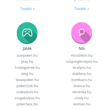
Tovább »
Tovább »
Játék
Női
starpoker.hu
missbikini.hu
play.hu
szepsegkiralyno.hu
hulyegyerek.hu
kiralyno.hu
omg.hu
diaklany.hu
texaspoker.hu
bombazo.hu
pokerclub.hu
bianca.hu
szabadulo.hu
veronika.hu
zsugabubus.hu
cindy.hu
pokerface.hu
woman.hu