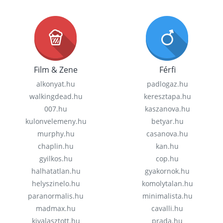
Film & Zene
Férfi
alkonyat.hu
padlogaz.hu
walkingdead.hu
keresztapa.hu
007.hu
kaszanova.hu
kulonvelemeny.hu
betyar.hu
murphy.hu
casanova.hu
chaplin.hu
kan.hu
gyilkos.hu
cop.hu
halhatatlan.hu
gyakornok.hu
helyszinelo.hu
komolytalan.hu
paranormalis.hu
minimalista.hu
madmax.hu
cavalli.hu
kivalasztott.hu
prada.hu