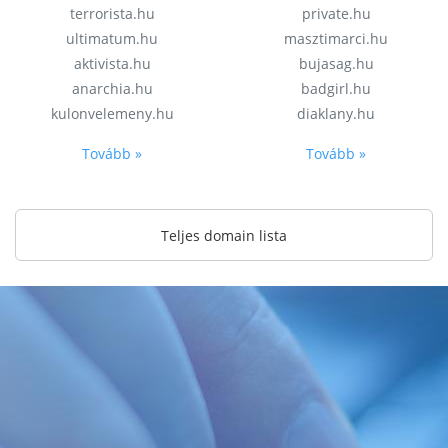
terrorista.hu
private.hu
ultimatum.hu
masztimarci.hu
aktivista.hu
bujasag.hu
anarchia.hu
badgirl.hu
kulonvelemeny.hu
diaklany.hu
Tovább »
Tovább »
Teljes domain lista